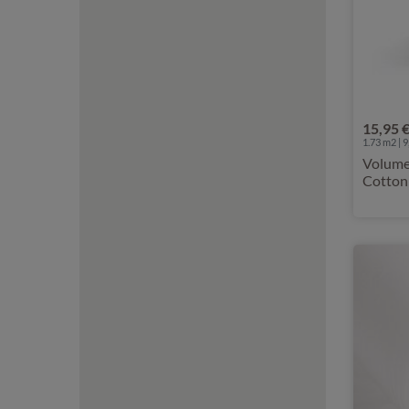
15,95 
1.73 m2 | 9
Volumen
Cotton 