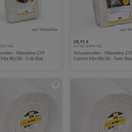
von Vlieseline
von Vl
€
28,95 €
,22 € / m2
4.17 m2 | 6,94 € / m2
vlies - Vlieseline 279
Volumenvlies - Vlieseline 27
Mix 80/20 - Crib Size
Cotton Mix 80/20 - Twin Siz