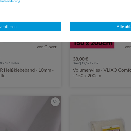
chutz­erklärung
.
kzeptieren
Alle ab
von Clover
vo
€
38,00 €
0,97 € / Meter
3 m2 | 12,67 € / m2
 Heißklebeband - 10mm -
Volumenvlies - VLIXO Comfo
lle
- 150 x 200cm