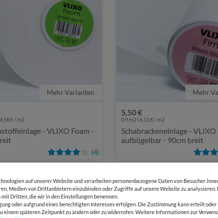
Mehr Varianten
von VLIXO
Mehr Va
vo
€
5,50 €
4,58 € / m2
0.9 m2 | 6,11 € / m2
stoffeinlage - VLIXO Foam -
Schabrackeneinlage - VLIXO
reit
aufbügelbar - 90cm breit
(4)
hnologien auf unserer Website und verarbeiten personenbezogene Daten von Besucher:innen 
eren, Medien von Drittanbietern einzubinden oder Zugriffe auf unsere Website zu analysieren.
 mit Dritten, die wir in den Einstellungen benennen.
gung oder aufgrund eines berechtigten Interesses erfolgen. Die Zustimmung kann erteilt oder 
g zu einem späteren Zeitpunkt zu ändern oder zu widerrufen. Weitere Informationen zur Ver