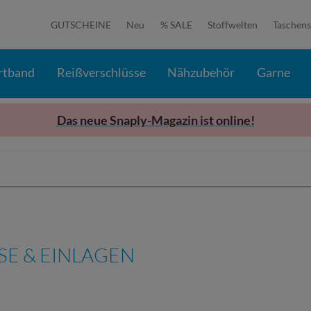
GUTSCHEINE
Neu
% SALE
Stoffwelten
Taschens
rtband
Reißverschlüsse
Nähzubehör
Garne
Das neue Snaply-Magazin ist online!
SE & EINLAGEN