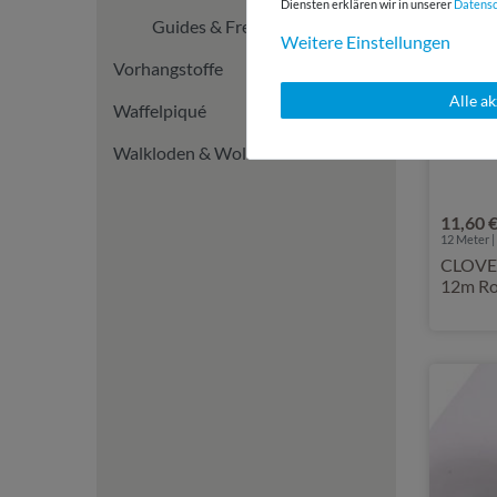
Diensten erklären wir in unserer
Daten­s
Guides & Freebook
Weitere Einstellungen
Vorhangstoffe
Alle a
Waffelpiqué
Walkloden & Wollstoffe
11,60 
12
Meter | 
CLOVER
12m Ro