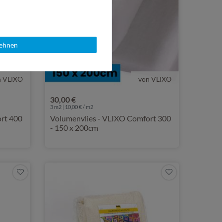
lehnen
n VLIXO
von VLIXO
30,00 €
3 m2 | 10,00 € / m2
rt 400
Volumenvlies - VLIXO Comfort 300
- 150 x 200cm