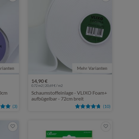
rianten
n VLIXO
Mehr Varianten
von VLIXO
14,90 €
0.72 m2 | 20,69 € / m2
90cm
Schaumstoffeinlage - VLIXO Foam+
aufbügelbar - 72cm breit
(3)
(10)