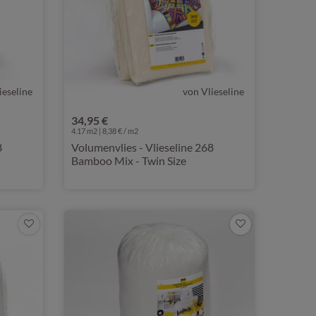
ieseline
von Vlieseline
34,95 €
4.17 m2 | 8,38 € / m2
8
Volumenvlies - Vlieseline 268
Bamboo Mix - Twin Size