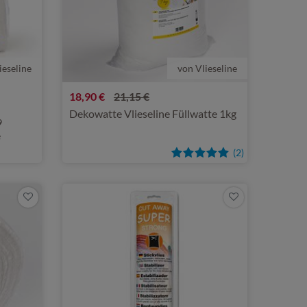
ieseline
von Vlieseline
18,90 €
21,15 €
Dekowatte Vlieseline Füllwatte 1kg
9
e
(2)