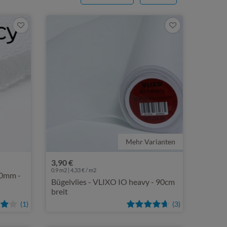
Mehr Varianten
von VLIXO
3,90 €
0.9 m2 | 4,33 € / m2
20mm -
Bügelvlies - VLIXO IO heavy - 90cm
breit
(1)
(3)