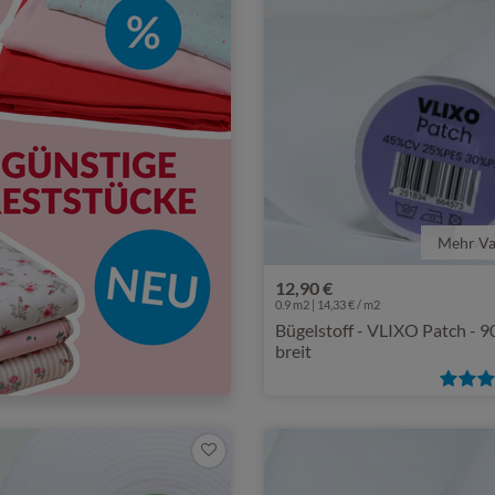
Mehr Va
vo
12,90 €
0.9 m2 | 14,33 € / m2
Bügelstoff - VLIXO Patch - 
breit