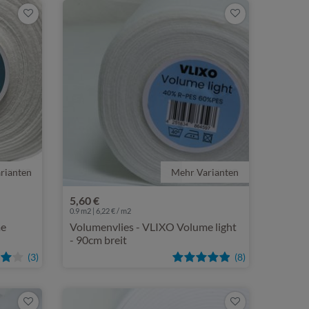
rianten
n VLIXO
Mehr Varianten
von VLIXO
5,60 €
0.9 m2 | 6,22 € / m2
me
Volumenvlies - VLIXO Volume light
- 90cm breit
(3)
(8)