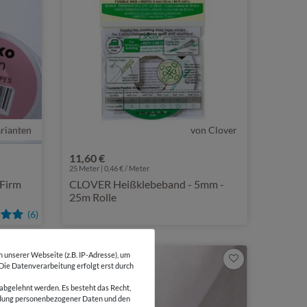
rianten
n VLIXO
von Clover
11,60 €
25
Meter | 0,46 € / Meter
 Firm
CLOVER Heißklebeband - 5mm -
25m Rolle
(6)
unserer Webseite (z.B. IP-Adresse), um
 Die Datenverarbeitung erfolgt erst durch
abgelehnt werden. Es besteht das Recht,
wendung personenbezogener Daten und den