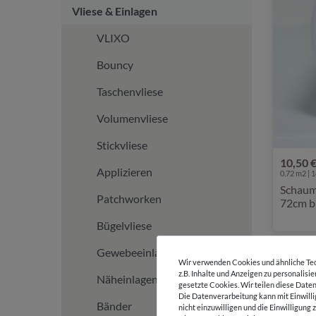
Vliese & Einlagen
VLIXO
Bouncy
Taschenvliese
Volumenvliese
Stickvliese
10,50 
Applizieren
0.72 m2 | 1
Schaum
Patchworken
72cm b
Bügelvliese
Gewebeeinlagen
Wir verwenden Cookies und ähnliche Tec
z.B. Inhalte und Anzeigen zu personalisi
Näheinlagen
gesetzte Cookies. Wir teilen diese Daten
Die Datenverarbeitung kann mit Einwilli
Bänder
nicht einzuwilligen und die Einwilligun