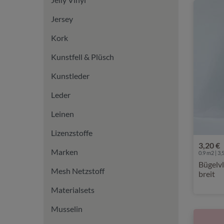
Jersey
Kork
Kunstfell & Plüsch
Kunstleder
Leder
Leinen
Lizenzstoffe
3,20 €
Marken
0.9 m2 | 3,
Bügelvl
Mesh Netzstoff
breit
Materialsets
Musselin