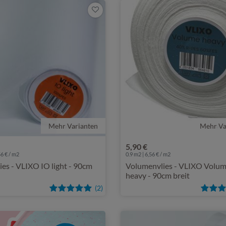
Mehr Varianten
von VLIXO
Mehr Va
vo
5,90 €
56 € / m2
0.9 m2 | 6,56 € / m2
ies - VLIXO IO light - 90cm
Volumenvlies - VLIXO Volu
heavy - 90cm breit
(2)