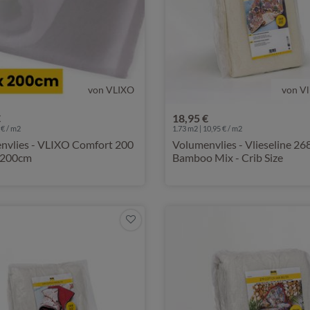
von VLIXO
von Vl
€
18,95 €
 € / m2
1.73 m2 | 10,95 € / m2
nvlies - VLIXO Comfort 200
Volumenvlies - Vlieseline 26
x 200cm
Bamboo Mix - Crib Size