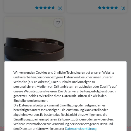
(9)
(3)
Mehr Varianten
Wir verwenden Cookies und ähnliche Technologien auf unserer Website
und verarbeiten personenbezogene Daten von Besucher:innen unserer
Webseite (z.B. IP-Adresse), um z.B. Inhalte und Anzeigen zu
9,50 €
personalisieren, Medien von Drittanbietern einzubinden oder Zugriffe auf
Lederriemen dunkelbraun
unsere Website zu analysieren. Die Datenverarbeitung erfolgt erst durch
gesetzte Cookies. Wir teilen diese Daten mit Dritten, die wir in den
Einstellungen benennen.
(11)
Die Datenverarbeitung kann mit Einwilligung oder aufgrund eines
berechtigten Interesses erfolgen. Die Zustimmung kann erteilt oder
abgelehnt werden. Es besteht das Recht, nicht einzuwilligen und die
Einwilligung zu einem späteren Zeitpunkt zu ändern oder zu widerrufen.
Weitere Informationen zur Verwendung personenbezogener Daten und
den Diensten erklären wir in unserer
Daten­schutz­erklärung
.