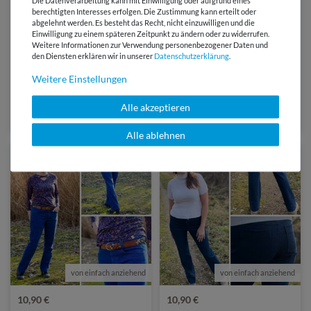
berechtigten Interesses erfolgen. Die Zustimmung kann erteilt oder
abgelehnt werden. Es besteht das Recht, nicht einzuwilligen und die
Einwilligung zu einem späteren Zeitpunkt zu ändern oder zu widerrufen.
von La Bavarese
von La Bavarese
Weitere Informationen zur Verwendung personenbezogener Daten und
den Diensten erklären wir in unserer
Daten­schutz­erklärung
.
9,90 €
9,90 €
Weitere Einstellungen
Hose - Sunday Jogger -
Leinenhose - LINA -
Schnittmuster eBook
Schnittmuster eBook
Alle akzeptieren
Alle ablehnen
von einfach anziehend
von einfach anziehend
10,90 €
10,90 €