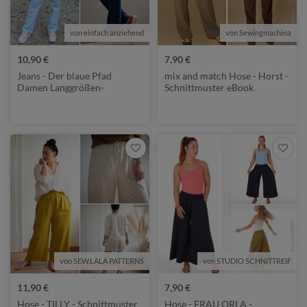
von einfach anziehend
von Sewingmachina
10,90 €
7,90 €
Jeans - Der blaue Pfad
mix and match Hose - Horst -
Damen Langgrößen-
Schnittmuster eBook
Schnittmuster eBook
von SEW.LALA PATTERNS
von STUDIO SCHNITTREIF
11,90 €
7,90 €
Hose - TILLY - Schnittmuster
Hose - FRAU ORLA -