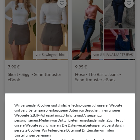
von Sewingmachina
von JULIANA MARTEJEVS
7,90 €
9,95 €
Skort - Siggi - Schnittmuster
Hose - The Basic Jeans -
eBook
Schnittmuster eBook
Wir verwenden Cookies und ähnliche Technologien auf unserer Website
und verarbeiten personenbezogene Daten von Besucher:innen unserer
Webseite (z.B. IP-Adresse), um z.B. Inhalte und Anzeigen zu
personalisieren, Medien von Drittanbietern einzubinden oder Zugriffe auf
unsere Website zu analysieren. Die Datenverarbeitung erfolgt erst durch
gesetzte Cookies. Wir teilen diese Daten mit Dritten, die wir in den
Einstellungen benennen.
Die Datenverarbeitung kann mit Einwilligung oder aufgrund eines