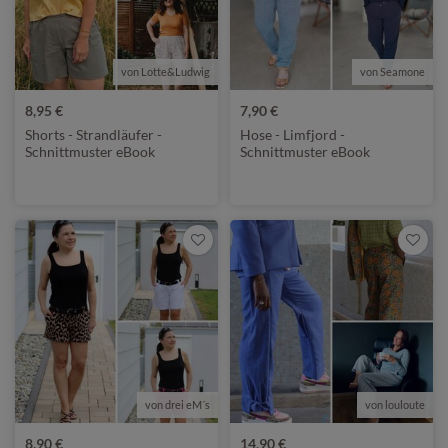
von Lotte&Ludwig
von Seamone
8,95 €
7,90 €
Shorts - Strandläufer -
Hose - Limfjord -
Schnittmuster eBook
Schnittmuster eBook
von drei eM´s
von louloute
8,90 €
14,90 €