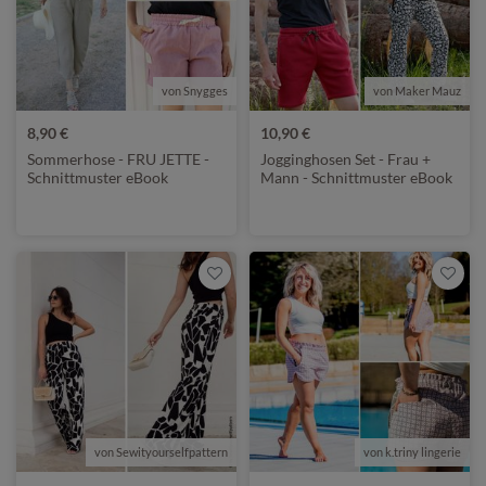
von Snygges
von Maker Mauz
8,90 €
10,90 €
Sommerhose - FRU JETTE -
Jogginghosen Set - Frau +
Schnittmuster eBook
Mann - Schnittmuster eBook
von Sewityourselfpattern
von k.triny lingerie