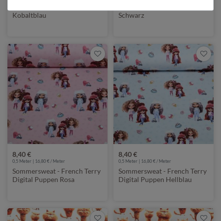
Sweat - Digital Baufahrzeuge
Sweat - Digital Baufahrzeuge
Kobaltblau
Schwarz
8,40 €
8,40 €
0,5 Meter | 16,80 € / Meter
0,5 Meter | 16,80 € / Meter
Sommersweat - French Terry
Sommersweat - French Terry
Digital Puppen Rosa
Digital Puppen Hellblau