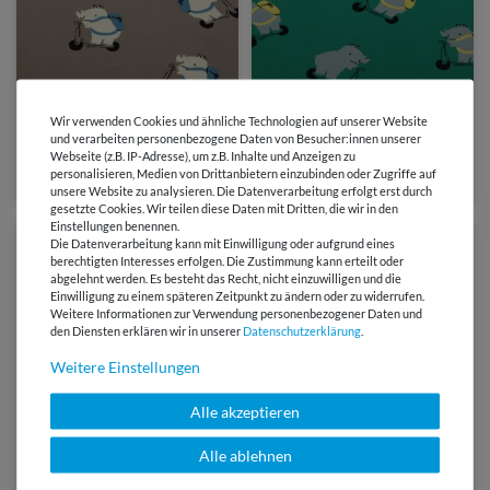
7,35 €
7,35 €
0,5 Meter | 14,70 € / Meter
Wir verwenden Cookies und ähnliche Technologien auf unserer Website
0,5 Meter | 14,70 € / Meter
und verarbeiten personenbezogene Daten von Besucher:innen unserer
Soft Sweat - Scooter-
Soft Sweat - Scooter-
Webseite (z.B. IP-Adresse), um z.B. Inhalte und Anzeigen zu
Nashörner Taupe Angeraut
Nashörner Grün
personalisieren, Medien von Drittanbietern einzubinden oder Zugriffe auf
unsere Website zu analysieren. Die Datenverarbeitung erfolgt erst durch
gesetzte Cookies. Wir teilen diese Daten mit Dritten, die wir in den
Einstellungen benennen.
Die Datenverarbeitung kann mit Einwilligung oder aufgrund eines
berechtigten Interesses erfolgen. Die Zustimmung kann erteilt oder
abgelehnt werden. Es besteht das Recht, nicht einzuwilligen und die
Einwilligung zu einem späteren Zeitpunkt zu ändern oder zu widerrufen.
Weitere Informationen zur Verwendung personenbezogener Daten und
den Diensten erklären wir in unserer
Daten­schutz­erklärung
.
Weitere Einstellungen
Alle akzeptieren
Alle ablehnen
8,75 €
8,75 €
0,5 Meter | 17,50 € / Meter
0,5 Meter | 17,50 € / Meter