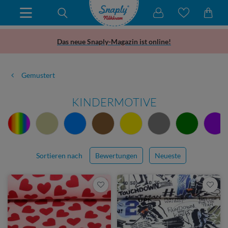
Das neue Snaply-Magazin ist online!
Gemustert
KINDERMOTIVE
Sortieren nach
Bewertungen
Neueste