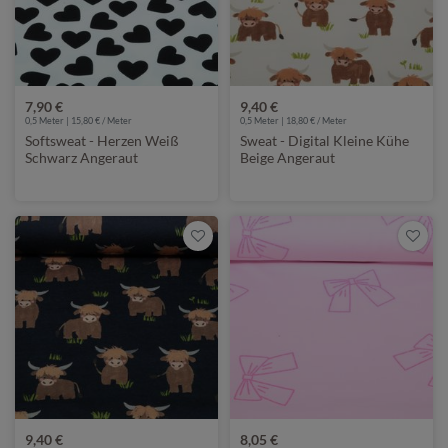
7,90 €
9,40 €
0,5 Meter | 15,80 € / Meter
0,5 Meter | 18,80 € / Meter
Softsweat - Herzen Weiß
Sweat - Digital Kleine Kühe
Schwarz Angeraut
Beige Angeraut
9,40 €
8,05 €