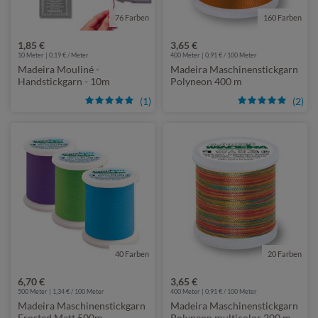
76 Farben
160 Farben
1,85 €
3,65 €
10
Meter | 0,19 € / Meter
400 Meter | 0,91 € / 100 Meter
Madeira Mouliné -
Madeira Maschinenstickgarn
Handstickgarn - 10m
Polyneon 400 m
(1)
(2)
40 Farben
20 Farben
6,70 €
3,65 €
500 Meter | 1,34 € / 100 Meter
400 Meter | 0,91 € / 100 Meter
Madeira Maschinenstickgarn
Madeira Maschinenstickgarn
Frosted Matt 500m
Polyneon multicolor 200 m