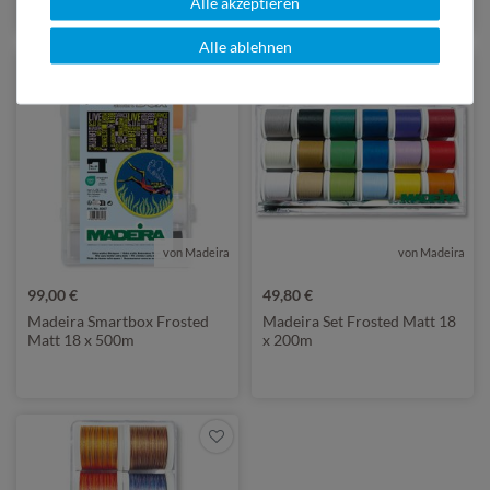
Alle akzeptieren
(1)
Alle ablehnen
von Madeira
von Madeira
99,00 €
49,80 €
Madeira Smartbox Frosted
Madeira Set Frosted Matt 18
Matt 18 x 500m
x 200m