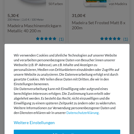
50 Farben
von Madeira
5,30 €
31,00 €
200 Meter | 2,65 € / 100 Meter
Madeira Set Frosted Matt 8 x
Madeira Maschinenstickgarn
200m
Metallic 40 200 m
(1)
(1)
Wir verwenden Cookies und ähnliche Technologien auf unserer Website
und verarbeiten personenbezogene Daten von Besucher:innen unserer
Webseite (z.B. IP-Adresse), um z.B. Inhalte und Anzeigen zu
personalisieren, Medien von Drittanbietern einzubinden oder Zugriffe auf
unsere Website zu analysieren. Die Datenverarbeitung erfolgt erst durch
gesetzte Cookies. Wir teilen diese Daten mit Dritten, die wir in den
Einstellungen benennen.
Die Datenverarbeitung kann mit Einwilligung oder aufgrund eines
berechtigten Interesses erfolgen. Die Zustimmung kann erteilt oder
abgelehnt werden. Es besteht das Recht, nicht einzuwilligen und die
Einwilligung zu einem späteren Zeitpunkt zu ändern oder zu widerrufen.
von Madeira
von Madeira
Weitere Informationen zur Verwendung personenbezogener Daten und
den Diensten erklären wir in unserer
Daten­schutz­erklärung
.
27,50 €
27,50 €
Madeira Set Polyneon Neon
Weitere Einstellungen
Madeira Set Metallic Classic
8 x 400m
8 x 200m