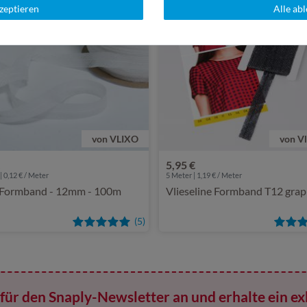
kzeptieren
Alle ab
von VLIXO
von Vl
5,95 €
 0,12 € / Meter
5
Meter | 1,19 € / Meter
Formband - 12mm - 100m
Vlieseline Formband T12 grap
(5)
für den Snaply-Newsletter an und erhalte ein ex