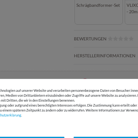
Schrägbandformer-Set
VLIXO
- 20m
BEWERTUNGEN
HERSTELLERINFORMATIONEN
E-Mail Kundenservice
Über 98% positive
Antwort in 24h
Bewertungen
hnologien auf unserer Website und verarbeiten personenbezogene Daten von Besucher:innen 
eren, Medien von Drittanbietern einzubinden oder Zugriffe auf unsere Website zu analysieren.
 mit Dritten, die wir in den Einstellungen benennen.
gung oder aufgrund eines berechtigten Interesses erfolgen. Die Zustimmung kann erteilt oder 
SSANT
g zu einem späteren Zeitpunkt zu ändern oder zu widerrufen. Weitere Informationen zur Ver
chutz­erklärung
.