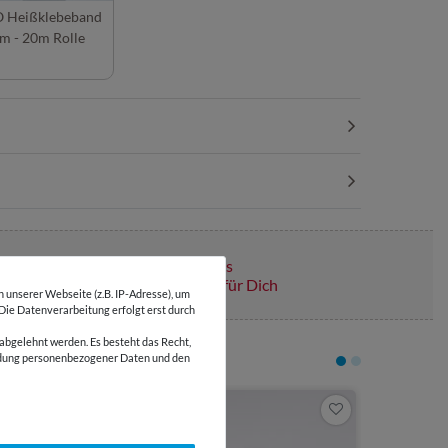
 Heißklebeband
m - 20m Rolle
Über 110 Gratis
Schnittmuster für Dich
unserer Webseite (z.B. IP-Adresse), um
 Die Datenverarbeitung erfolgt erst durch
abgelehnt werden. Es besteht das Recht,
wendung personenbezogener Daten und den
5,05 €
5
Meter | 1,01