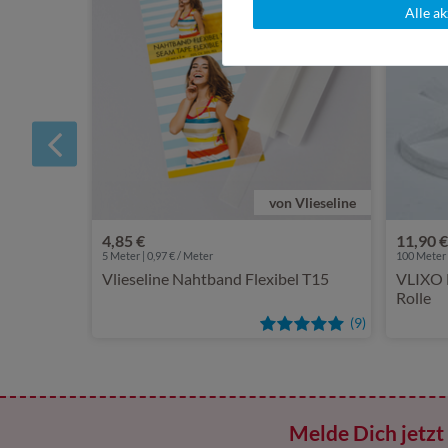
Alle a
von Vlieseline
4,85 €
11,90 €
5
Meter | 0,97 € / Meter
100
Meter |
Vlieseline Nahtband Flexibel T15
VLIXO 
Rolle
(9)
Melde Dich jetzt 