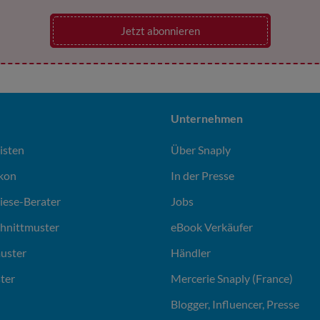
Jetzt abonnieren
Unternehmen
isten
Über Snaply
ikon
In der Presse
liese-Berater
Jobs
chnittmuster
eBook Verkäufer
uster
Händler
ter
Mercerie Snaply (France)
Blogger, Influencer, Presse