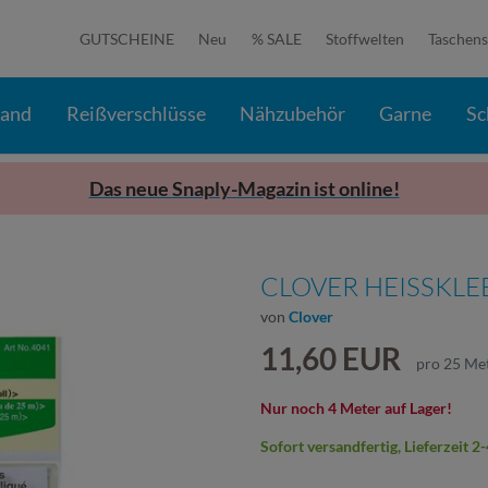
GUTSCHEINE
Neu
% SALE
Stoffwelten
Taschens
band
Reißverschlüsse
Nähzubehör
Garne
Sc
Das neue Snaply-Magazin ist online!
CLOVER HEISSKLEB
von
Clover
11,60 EUR
pro
25
Me
Nur noch 4 Meter auf Lager!
Sofort versandfertig, Lieferzeit 