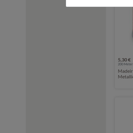
5,30 €
200 Meter 
Madeir
Metalli