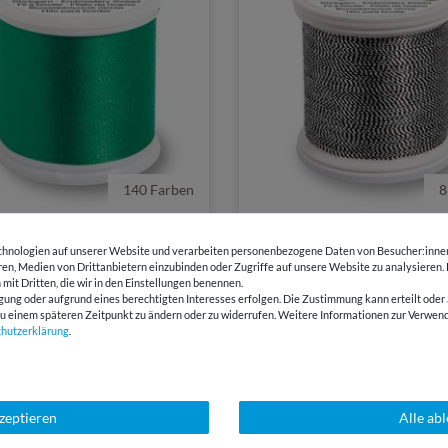
140 Farben
8
14,50 €
| 1,22 € / 100 Meter
1000 Meter | 1,45 € / 100 Meter
hnologien auf unserer Website und verarbeiten personenbezogene Daten von Besucher:innen 
a Maschinenstickgarn Rayon
Madeira Maschinenstickgar
eren, Medien von Drittanbietern einzubinden oder Zugriffe auf unsere Website zu analysieren.
 mit Dritten, die wir in den Einstellungen benennen.
Metallic 40 1000 m
gung oder aufgrund eines berechtigten Interesses erfolgen. Die Zustimmung kann erteilt oder 
(4)
g zu einem späteren Zeitpunkt zu ändern oder zu widerrufen. Weitere Informationen zur Ver
chutz­erklärung
.
Ausverkauft
kzeptieren
Alle ab