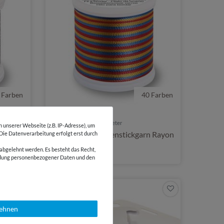
 Farben
40 Farben
3,65 €
200 Meter | 1,82 € / 100 Meter
unserer Webseite (z.B. IP-Adresse), um
n
Madeira Maschinenstickgarn Rayon
 Die Datenverarbeitung erfolgt erst durch
multicolor 200 m
abgelehnt werden. Es besteht das Recht,
wendung personenbezogener Daten und den
lehnen