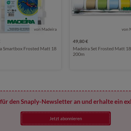
von Madeira
von 
€
49,80 €
a Smartbox Frosted Matt 18
Madeira Set Frosted Matt 18
200m
für den Snaply-Newsletter an und erhalte ein ex
Jetzt abonnieren