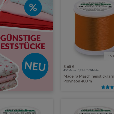
160
3,65 €
400 Meter | 0,91 € / 100 Meter
Madeira Maschinenstickgar
Polyneon 400 m