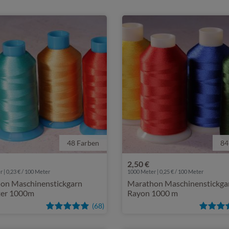
48 Farben
84
2,50 €
 | 0,23 € / 100 Meter
1000 Meter | 0,25 € / 100 Meter
on Maschinenstickgarn
Marathon Maschinenstickga
ter 1000m
Rayon 1000 m
(68)