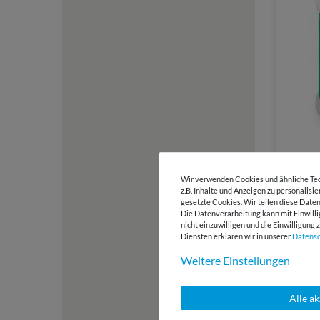
3,65 €
300 Meter 
Wir verwenden Cookies und ähnliche Tec
Madeir
z.B. Inhalte und Anzeigen zu personalisi
gesetzte Cookies. Wir teilen diese Daten
200 m
Die Datenverarbeitung kann mit Einwilli
nicht einzuwilligen und die Einwilligun
Diensten erklären wir in unserer
Daten­s
Weitere Einstellungen
Alle a