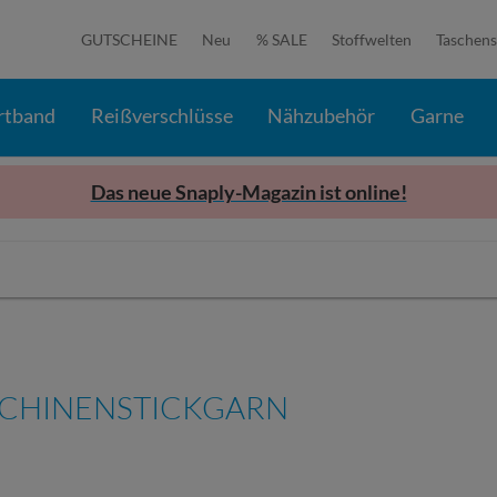
GUTSCHEINE
Neu
% SALE
Stoffwelten
Taschens
rtband
Reißverschlüsse
Nähzubehör
Garne
Das neue Snaply-Magazin ist online!
CHINENSTICKGARN