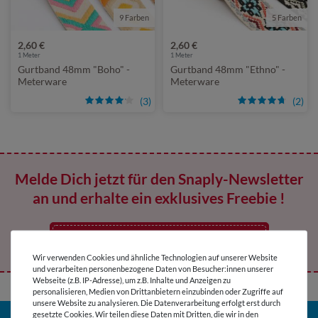
9 Farben
5 Farben
2,60 €
2,60 €
1
Meter
1
Meter
Gurtband 48mm "Boho" -
Gurtband 48mm "Ethno" -
Meterware
Meterware
(3)
(2)
Melde Dich jetzt für den Snaply-Newsletter
an und erhalte ein exklusives Freebie !
Jetzt abonnieren
Wir verwenden Cookies und ähnliche Technologien auf unserer Website
und verarbeiten personenbezogene Daten von Besucher:innen unserer
Webseite (z.B. IP-Adresse), um z.B. Inhalte und Anzeigen zu
personalisieren, Medien von Drittanbietern einzubinden oder Zugriffe auf
unsere Website zu analysieren. Die Datenverarbeitung erfolgt erst durch
gesetzte Cookies. Wir teilen diese Daten mit Dritten, die wir in den