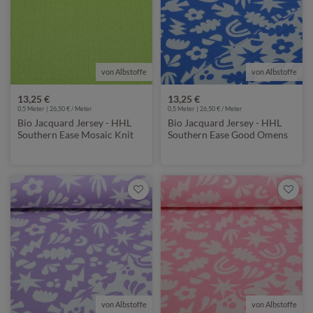
von Albstoffe
von Albstoffe
13,25 €
13,25 €
0,5 Meter | 26,50 € / Meter
0,5 Meter | 26,50 € / Meter
Bio Jacquard Jersey - HHL
Bio Jacquard Jersey - HHL
Southern Ease Mosaic Knit
Southern Ease Good Omens
3D Grün
Doubleface Blau
von Albstoffe
von Albstoffe