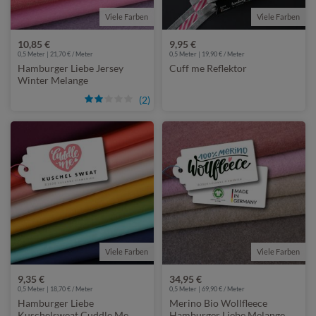
Viele Farben
Viele Farben
10,85 €
9,95 €
0,5 Meter | 21,70 € / Meter
0,5 Meter | 19,90 € / Meter
Hamburger Liebe Jersey
Cuff me Reflektor
Winter Melange
(2)
Viele Farben
Viele Farben
9,35 €
34,95 €
0,5 Meter | 18,70 € / Meter
0,5 Meter | 69,90 € / Meter
Hamburger Liebe
Merino Bio Wollfleece
Kuschelsweat Cuddle Me
Hamburger Liebe Melange