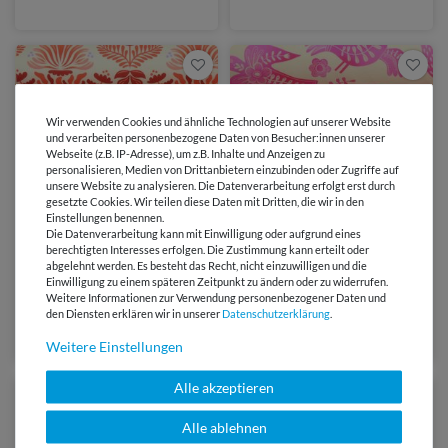
3D Rot
3D Rosa
Wir verwenden Cookies und ähnliche Technologien auf unserer Website
und verarbeiten personenbezogene Daten von Besucher:innen unserer
Webseite (z.B. IP-Adresse), um z.B. Inhalte und Anzeigen zu
personalisieren, Medien von Drittanbietern einzubinden oder Zugriffe auf
unsere Website zu analysieren. Die Datenverarbeitung erfolgt erst durch
gesetzte Cookies. Wir teilen diese Daten mit Dritten, die wir in den
Einstellungen benennen.
von Albstoffe
von Albstoffe
Die Datenverarbeitung kann mit Einwilligung oder aufgrund eines
berechtigten Interesses erfolgen. Die Zustimmung kann erteilt oder
abgelehnt werden. Es besteht das Recht, nicht einzuwilligen und die
14,95 €
12,45 €
Einwilligung zu einem späteren Zeitpunkt zu ändern oder zu widerrufen.
0,5 Meter | 29,90 € / Meter
0,5 Meter | 24,90 € / Meter
Weitere Informationen zur Verwendung personenbezogener Daten und
Bio Canvas - HHL Southern
Bio Sommersweat - HHL
den Diensten erklären wir in unserer
Daten­schutz­erklärung
.
Ease Sunlit Botanica Beige
Southern Ease Wild Chorus
Rot
Beige Pink
Weitere Einstellungen
Alle akzeptieren
Alle ablehnen