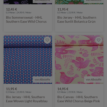
12,45 €
11,95 €
0,5 Meter | 24,90 € / Meter
0,5 Meter | 23,90 € / Meter
Bio Sommersweat - HHL
Bio Jersey - HHL Southern
Southern Ease Wild Chorus
Ease Sunlit Botanica Grün
Schwarz Lila
von Albstoffe
von Albstoffe
11,95 €
14,95 €
0,5 Meter | 23,90 € / Meter
0,5 Meter | 29,90 € / Meter
Bio Jersey - HHL Southern
Bio Canvas - HHL Southern
Ease Woven Light Royalblau
Ease Wild Chorus Beige Pink