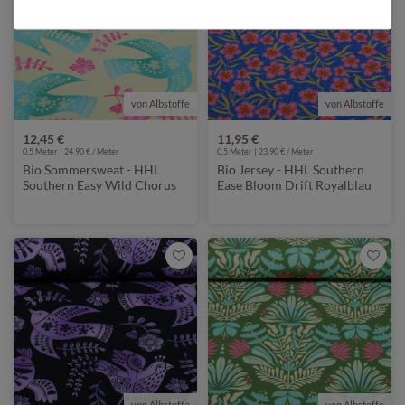
von Albstoffe
von Albstoffe
12,45 €
11,95 €
0,5 Meter | 24,90 € / Meter
0,5 Meter | 23,90 € / Meter
Bio Sommersweat - HHL
Bio Jersey - HHL Southern
Southern Easy Wild Chorus
Ease Bloom Drift Royalblau
Beige Türkis
von Albstoffe
von Albstoffe