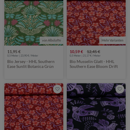
von Albstoffe
Mehr Varianten
von Albstoffe
11,95 €
10,59 €
12,45 €
0,5 Meter | 23,90 € / Meter
0,5 Meter | 21,17 € / Meter
Bio Jersey - HHL Southern
Bio Musselin Glatt - HHL
Ease Sunlit Botanica Grün
Southern Ease Bloom Drift
Rot