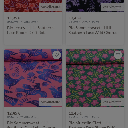
von Albstoffe
von Albstoffe
11,95 €
12,45 €
0,5 Meter | 23,90 € / Meter
0,5 Meter | 24,90 € / Meter
Bio Jersey - HHL Southern
Bio Sommersweat - HHL
Ease Bloom Drift Rot
Southern Ease Wild Chorus
Schwarz Lila
von Albstoffe
von Albstoffe
12,45 €
12,45 €
0,5 Meter | 24,90 € / Meter
0,5 Meter | 24,90 € / Meter
Bio Sommersweat - HHL
Bio Musselin Glatt - HHL
Southern Ease Wild Chorus
Southern Ease Bloom Drift