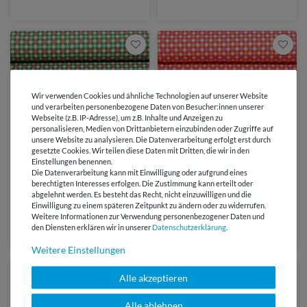
Beige Türkis
Beige Pink
Wir verwenden Cookies und ähnliche Technologien auf unserer Website
und verarbeiten personenbezogene Daten von Besucher:innen unserer
Webseite (z.B. IP-Adresse), um z.B. Inhalte und Anzeigen zu
personalisieren, Medien von Drittanbietern einzubinden oder Zugriffe auf
unsere Website zu analysieren. Die Datenverarbeitung erfolgt erst durch
gesetzte Cookies. Wir teilen diese Daten mit Dritten, die wir in den
von Albstoffe
von Albstoffe
Einstellungen benennen.
Die Datenverarbeitung kann mit Einwilligung oder aufgrund eines
11,95 €
11,95 €
berechtigten Interesses erfolgen. Die Zustimmung kann erteilt oder
abgelehnt werden. Es besteht das Recht, nicht einzuwilligen und die
0,5 Meter | 23,90 € / Meter
0,5 Meter | 23,90 € / Meter
Einwilligung zu einem späteren Zeitpunkt zu ändern oder zu widerrufen.
Bio Jersey - HHL Southern
Bio Jersey - HHL Southern
Weitere Informationen zur Verwendung personenbezogener Daten und
Ease Woven Light Grün
Ease Woven Light Rot
den Diensten erklären wir in unserer
Daten­schutz­erklärung
.
Weitere Einstellungen
Alle akzeptieren
Alle ablehnen