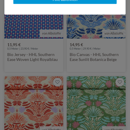
von Albstoffe
von Albstoffe
11,95 €
14,95 €
0,5 Meter | 23,90 € / Meter
0,5 Meter | 29,90 € / Meter
Bio Jersey - HHL Southern
Bio Canvas - HHL Southern
Ease Woven Light Royalblau
Ease Sunlit Botanica Beige
Blau
von Albstoffe
von Albstoffe