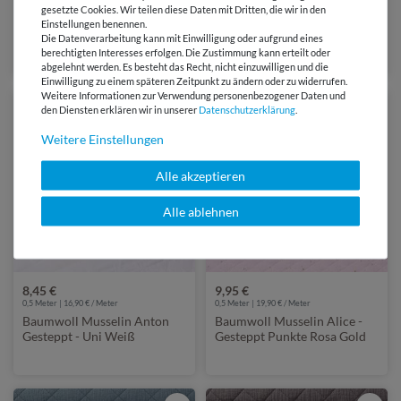
0,5 Meter | 15,40 € / Meter
0,5 Meter | 16,92 € / Meter
gesetzte Cookies. Wir teilen diese Daten mit Dritten, die wir in den
Baumwoll Musselin Antonia -
Baumwoll Musselin Alice -
Einstellungen benennen.
Gesteppt Uni Ecru
Gesteppt Punkte Weiß Gold
Die Datenverarbeitung kann mit Einwilligung oder aufgrund eines
berechtigten Interesses erfolgen. Die Zustimmung kann erteilt oder
abgelehnt werden. Es besteht das Recht, nicht einzuwilligen und die
Einwilligung zu einem späteren Zeitpunkt zu ändern oder zu widerrufen.
Weitere Informationen zur Verwendung personenbezogener Daten und
den Diensten erklären wir in unserer
Daten­schutz­erklärung
.
Weitere Einstellungen
Alle akzeptieren
Alle ablehnen
8,45 €
9,95 €
0,5 Meter | 16,90 € / Meter
0,5 Meter | 19,90 € / Meter
Baumwoll Musselin Anton
Baumwoll Musselin Alice -
Gesteppt - Uni Weiß
Gesteppt Punkte Rosa Gold