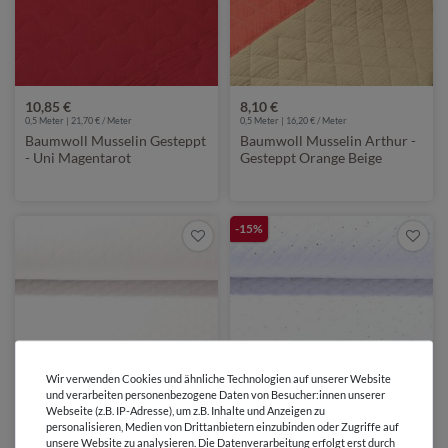
10,85 €
8,10 €
0,5 Meter | 21,70 € / Meter
0,5 Meter | 16,20 € / Meter
Baumwoll Musselin Gesteppt
Baumwoll Musselin Arthur -
- Uni Magentarot
Gesteppt Orange Beige
35mm
-15%
Wir verwenden Cookies und ähnliche Technologien auf unserer Website
und verarbeiten personenbezogene Daten von Besucher:innen unserer
Webseite (z.B. IP-Adresse), um z.B. Inhalte und Anzeigen zu
personalisieren, Medien von Drittanbietern einzubinden oder Zugriffe auf
7,70 €
8,46 €
9,95 €
unsere Website zu analysieren. Die Datenverarbeitung erfolgt erst durch