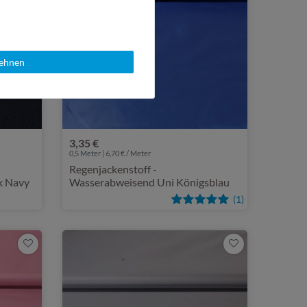
lehnen
3,35 €
0,5 Meter | 6,70 € / Meter
Regenjackenstoff -
k Navy
Wasserabweisend Uni Königsblau
(1)