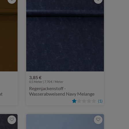
3,85 €
0,5 Meter | 7,70 € / Meter
Regenjackenstoff -
at
Wasserabweisend Navy Melange
(1)