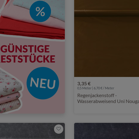
3,35 €
0,5 Meter | 6,70 € / Meter
Regenjackenstoff -
Wasserabweisend Uni Noug