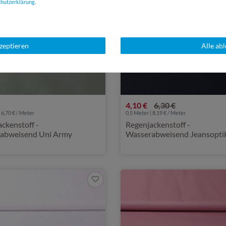
chutz­erklärung
.
kzeptieren
Alle ab
4,10 €
6,30 €
 6,70 € / Meter
0,5 Meter | 8,19 € / Meter
ckenstoff -
Regenjackenstoff -
abweisend Uni Army
Wasserabweisend Jeansopti