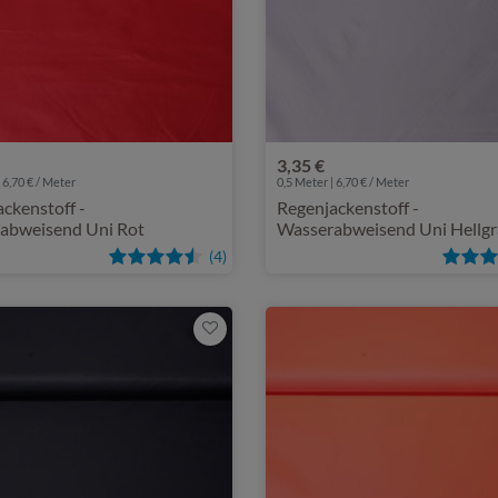
3,35 €
 6,70 € / Meter
0,5 Meter | 6,70 € / Meter
ckenstoff -
Regenjackenstoff -
abweisend Uni Rot
Wasserabweisend Uni Hellg
(4)