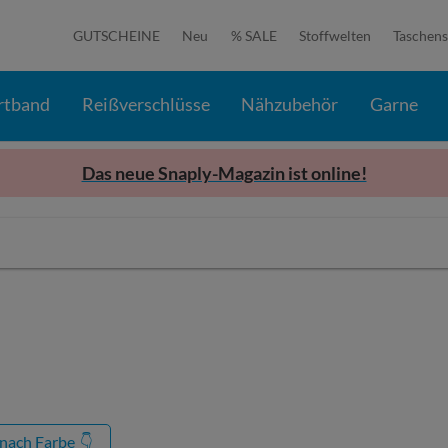
GUTSCHEINE
Neu
% SALE
Stoffwelten
Taschens
rtband
Reißverschlüsse
Nähzubehör
Garne
Das neue Snaply-Magazin ist online!
 nach Farbe
👇