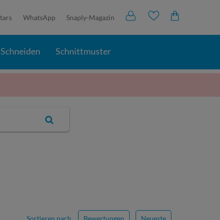
tars
WhatsApp
Snaply-Magazin
Schneiden
Schnittmuster
Sortieren nach
Bewertungen
Neueste