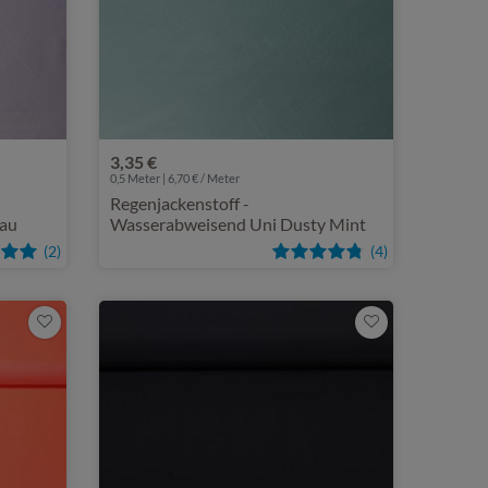
3,35 €
0,5 Meter | 6,70 € / Meter
Regenjackenstoff -
rau
Wasserabweisend Uni Dusty Mint
(2)
(4)