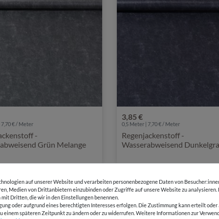
3,85 €
 7,70 € / Meter
0,5 Meter | 7,70 € / Meter
ckenstoff -
Regenjackenstoff -
abweisend Grün Melange
Wasserabweisend Dunkelgr
Melange
hnologien auf unserer Website und verarbeiten personenbezogene Daten von Besucher:innen 
-35%
eren, Medien von Drittanbietern einzubinden oder Zugriffe auf unsere Website zu analysieren.
 mit Dritten, die wir in den Einstellungen benennen.
gung oder aufgrund eines berechtigten Interesses erfolgen. Die Zustimmung kann erteilt oder 
g zu einem späteren Zeitpunkt zu ändern oder zu widerrufen. Weitere Informationen zur Ver