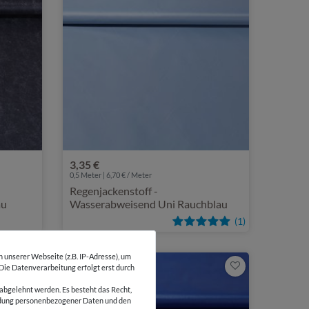
3,35 €
0,5 Meter | 6,70 € / Meter
Regenjackenstoff -
au
Wasserabweisend Uni Rauchblau
(1)
unserer Webseite (z.B. IP-Adresse), um
 Die Datenverarbeitung erfolgt erst durch
abgelehnt werden. Es besteht das Recht,
wendung personenbezogener Daten und den