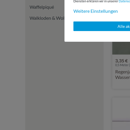
Diensten erklären wir in unserer
Daten­s
Waffelpiqué
Weitere Einstellungen
Walkloden & Wollstoffe
Alle a
3,35 €
0,5 Meter |
Regenja
Wasser