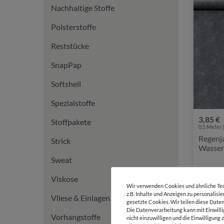
Nachhaltige Stoffe
Polsterstoffe
Reststücke
SnapPap
Softshell
Spezialstoffe
3,85 €
Stoffpakete
0,5 Meter |
Regenja
Strick
Wasser
Sweat
Viskose
Wir verwenden Cookies und ähnliche Tec
z.B. Inhalte und Anzeigen zu personalisi
Vliese & Einlagen
gesetzte Cookies. Wir teilen diese Daten
Die Datenverarbeitung kann mit Einwilli
Vorhangstoffe
nicht einzuwilligen und die Einwilligun