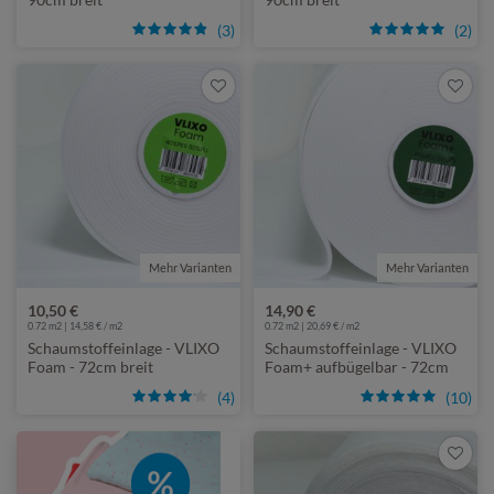
(3)
(2)
Mehr Varianten
von VLIXO
Mehr Varianten
von VLIXO
10,50 €
14,90 €
0.72 m2 | 14,58 € / m2
0.72 m2 | 20,69 € / m2
Schaumstoffeinlage - VLIXO
Schaumstoffeinlage - VLIXO
Foam - 72cm breit
Foam+ aufbügelbar - 72cm
breit
(4)
(10)