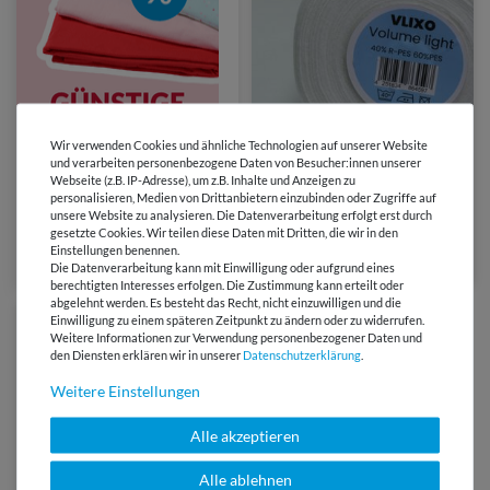
Mehr Varianten
von VLIXO
Wir verwenden Cookies und ähnliche Technologien auf unserer Website
und verarbeiten personenbezogene Daten von Besucher:innen unserer
Webseite (z.B. IP-Adresse), um z.B. Inhalte und Anzeigen zu
5,60 €
personalisieren, Medien von Drittanbietern einzubinden oder Zugriffe auf
0.9 m2 | 6,22 € / m2
unsere Website zu analysieren. Die Datenverarbeitung erfolgt erst durch
Volumenvlies - VLIXO
gesetzte Cookies. Wir teilen diese Daten mit Dritten, die wir in den
Volume light - 90cm breit
Einstellungen benennen.
(8)
Die Datenverarbeitung kann mit Einwilligung oder aufgrund eines
berechtigten Interesses erfolgen. Die Zustimmung kann erteilt oder
abgelehnt werden. Es besteht das Recht, nicht einzuwilligen und die
Einwilligung zu einem späteren Zeitpunkt zu ändern oder zu widerrufen.
Weitere Informationen zur Verwendung personenbezogener Daten und
den Diensten erklären wir in unserer
Daten­schutz­erklärung
.
Weitere Einstellungen
Alle akzeptieren
Alle ablehnen