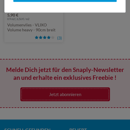
Mehr Varianten
von VLIXO
5,90 €
0.9 m2 | 6,56 € / m2
Volumenvlies - VLIXO
Volume heavy - 90cm breit
(3)
Melde Dich jetzt für den Snaply-Newsletter
an und erhalte ein exklusives Freebie !
Jetzt abonnieren
SCHNELL GEFUNDEN
BELIEBT