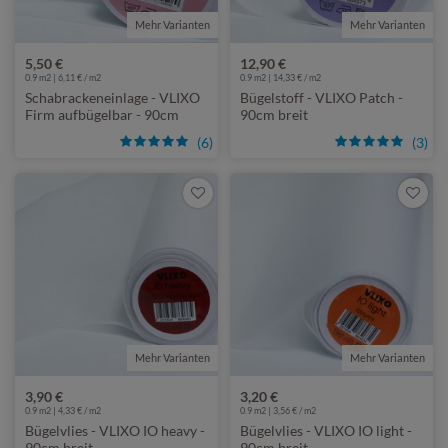
Mehr Varianten
von VLIXO
Mehr Varianten
von VLIXO
5,50 €
12,90 €
0.9 m2 | 6,11 € / m2
0.9 m2 | 14,33 € / m2
Schabrackeneinlage - VLIXO
Bügelstoff - VLIXO Patch -
Firm aufbügelbar - 90cm
90cm breit
breit
(6)
(3)
Mehr Varianten
von VLIXO
Mehr Varianten
von VLIXO
3,90 €
3,20 €
0.9 m2 | 4,33 € / m2
0.9 m2 | 3,56 € / m2
Bügelvlies - VLIXO IO heavy -
Bügelvlies - VLIXO IO light -
90cm breit
90cm breit