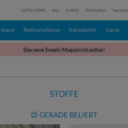
GUTSCHEINE
Neu
% SALE
Stoffwelten
Taschens
rtband
Reißverschlüsse
Nähzubehör
Garne
Das neue Snaply-Magazin ist online!
STOFFE
😍 GERADE BELIEBT