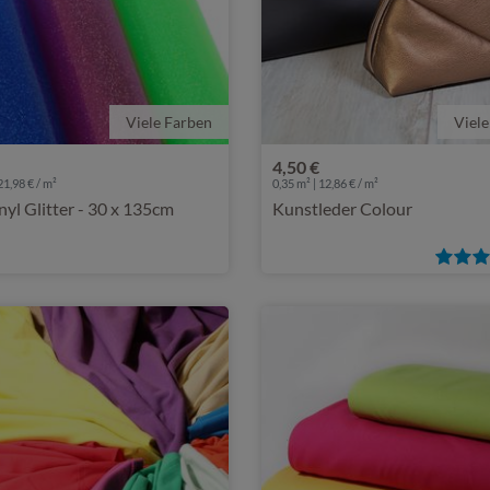
Viele Farben
Viele
4,50 €
21,98 € / m²
0,35 m² | 12,86 € / m²
inyl Glitter - 30 x 135cm
Kunstleder Colour