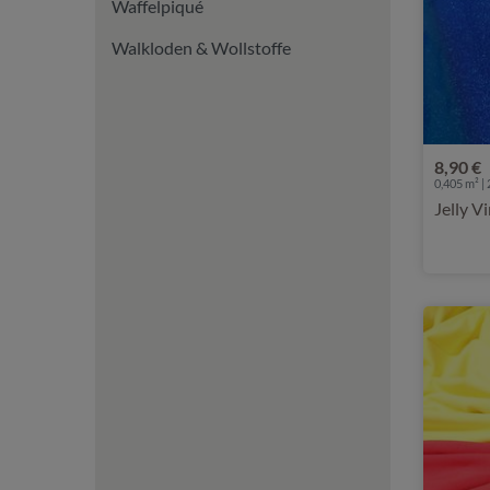
Waffelpiqué
Walkloden & Wollstoffe
8,90 €
0,405 m² | 
Jelly V