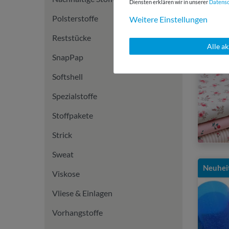
Diensten erklären wir in unserer
Daten­s
Polsterstoffe
Weitere Einstellungen
Reststücke
Alle a
SnapPap
Softshell
Spezialstoffe
Stoffpakete
Strick
Sweat
Neuhei
Viskose
Vliese & Einlagen
Vorhangstoffe