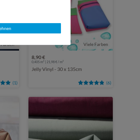
lehnen
 Farben
Viele Farben
8,90 €
0,405 m² | 21,98 € / m²
Jelly Vinyl - 30 x 135cm
(1)
(6)