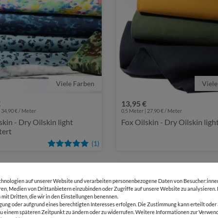
Viele Farben
Viele
€
13,95 €
 34,90 € / Meter
0,5 Meter | 27,90 € / Meter
skin - Dry Oilskin light
Fox Oilskin - Dry Oilskin light
ert
(1)
hnologien auf unserer Website und verarbeiten personenbezogene Daten von Besucher:innen 
eren, Medien von Drittanbietern einzubinden oder Zugriffe auf unsere Website zu analysieren.
 mit Dritten, die wir in den Einstellungen benennen.
gung oder aufgrund eines berechtigten Interesses erfolgen. Die Zustimmung kann erteilt oder 
g zu einem späteren Zeitpunkt zu ändern oder zu widerrufen. Weitere Informationen zur Ver