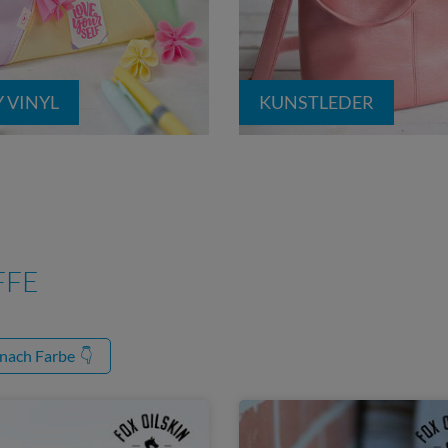
Y VINYL
KUNSTLEDER
FFE
 nach Farbe
👇