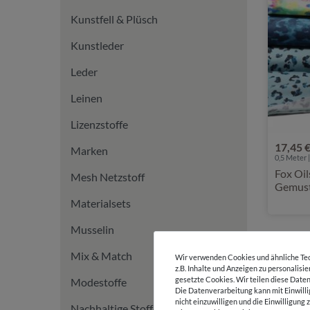
Kunstfell & Plüsch
Kunstleder
Leder
Leinen
Lizenzstoffe
17,45 
Marken
0,5 Meter |
Fox Oil
Mesh Netzstoff
Gemust
Materialsets
Musselin
Mix & Match
Wir verwenden Cookies und ähnliche Tec
z.B. Inhalte und Anzeigen zu personalisi
gesetzte Cookies. Wir teilen diese Daten
Modestoffe
Die Datenverarbeitung kann mit Einwilli
nicht einzuwilligen und die Einwilligun
Nachhaltige Stoffe