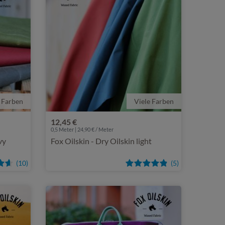
 Farben
Viele Farben
12,45 €
0,5 Meter | 24,90 € / Meter
vy
Fox Oilskin - Dry Oilskin light
(10)
(5)