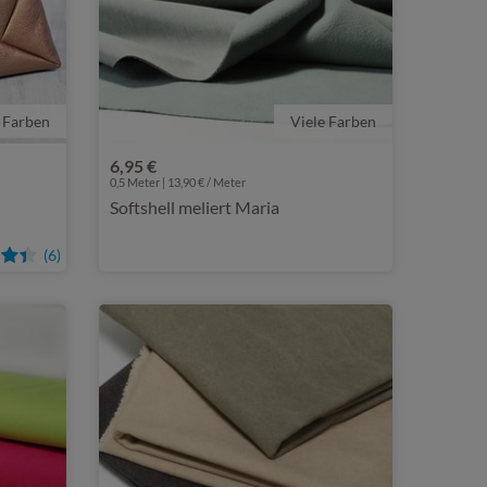
 Farben
Viele Farben
6,95 €
0,5 Meter | 13,90 € / Meter
Softshell meliert Maria
(6)