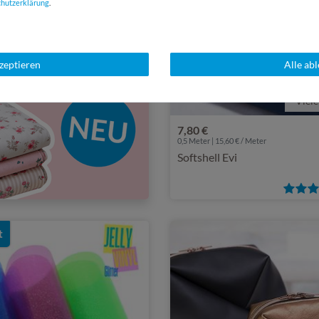
chutz­erklärung
.
kzeptieren
Alle ab
Viele
7,80 €
0,5 Meter | 15,60 € / Meter
Softshell Evi
t