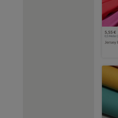
5,55 €
0,5 Meter |
Jersey 