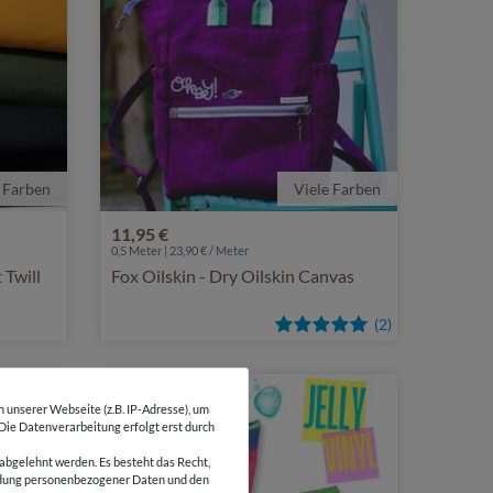
 Farben
Viele Farben
11,95 €
0,5 Meter | 23,90 € / Meter
 Twill
Fox Oilskin - Dry Oilskin Canvas
(2)
unserer Webseite (z.B. IP-Adresse), um
 Die Datenverarbeitung erfolgt erst durch
abgelehnt werden. Es besteht das Recht,
wendung personenbezogener Daten und den