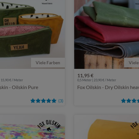
Viele Farben
Viele
11,95 €
 15,90 € / Meter
0,5 Meter | 23,90 € / Meter
skin - Oilskin Pure
Fox Oilskin - Dry Oilskin hea
(3)