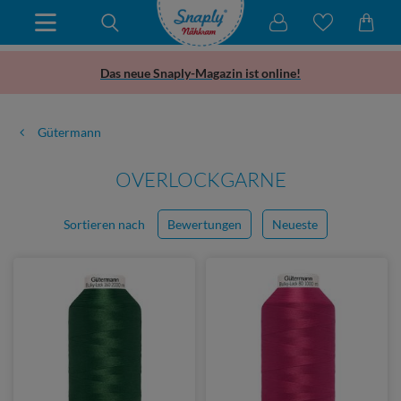
Das neue Snaply-Magazin ist online!
Gütermann
OVERLOCKGARNE
Sortieren nach
Bewertungen
Neueste