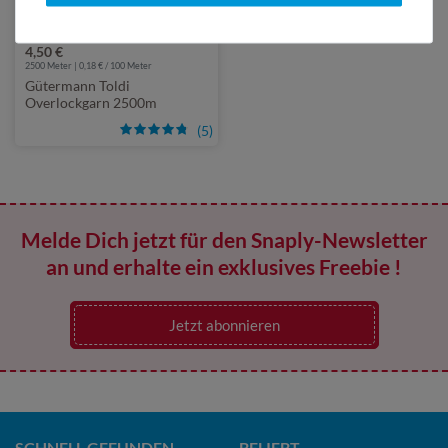
49 Farben
4,50 €
2500 Meter | 0,18 € / 100 Meter
Gütermann Toldi
Overlockgarn 2500m
(5)
Melde Dich jetzt für den Snaply-Newsletter
an und erhalte ein exklusives Freebie !
Jetzt abonnieren
SCHNELL GEFUNDEN
BELIEBT