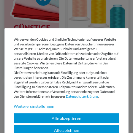
288 Farben
Wir verwenden Cookies und ähnliche Technologien auf unserer Website
und verarbeiten personenbezogene Daten von Besucher:innen unserer
Webseite (z.B. IP-Adresse), um z.B. Inhalte und Anzeigen zu
5,95 €
personalisieren, Medien von Drittanbietern einzubinden oder Zugriffe auf
1000 Meter | 0,60 € / 100 Meter
unsere Website zu analysieren. Die Datenverarbeitung erfolgt erst durch
Gütermann Stickgarn Super
gesetzte Cookies. Wir teilen diese Daten mit Dritten, die wir in den
Brite 40 - 1000m
Einstellungen benennen.
(1)
Die Datenverarbeitung kann mit Einwilligung oder aufgrund eines
berechtigten Interesses erfolgen. Die Zustimmung kann erteilt oder
abgelehnt werden. Es besteht das Recht, nicht einzuwilligen und die
Einwilligung zu einem späteren Zeitpunkt zu ändern oder zu widerrufen.
Weitere Informationen zur Verwendung personenbezogener Daten und
den Diensten erklären wir in unserer
Daten­schutz­erklärung
.
Weitere Einstellungen
Alle akzeptieren
Alle ablehnen