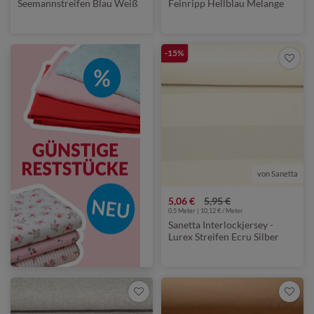
Seemannstreifen Blau Weiß
Feinripp Hellblau Melange
-15%
von Sanetta
5,06 €
5,95 €
0,5 Meter | 10,12 € / Meter
Sanetta Interlockjersey -
Lurex Streifen Ecru Silber