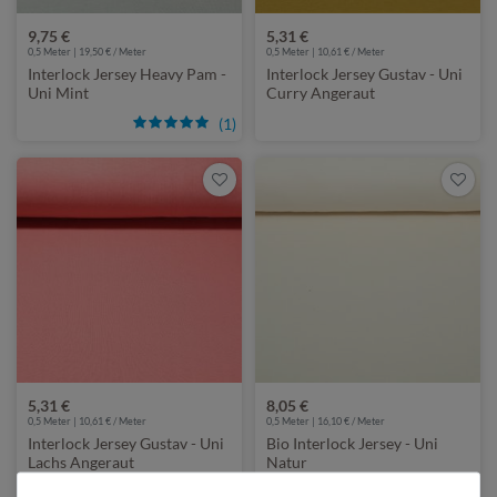
9,75 €
5,31 €
0,5 Meter | 19,50 € / Meter
0,5 Meter | 10,61 € / Meter
Interlock Jersey Heavy Pam -
Interlock Jersey Gustav - Uni
Uni Mint
Curry Angeraut
(1)
5,31 €
8,05 €
0,5 Meter | 10,61 € / Meter
0,5 Meter | 16,10 € / Meter
Interlock Jersey Gustav - Uni
Bio Interlock Jersey - Uni
Lachs Angeraut
Natur