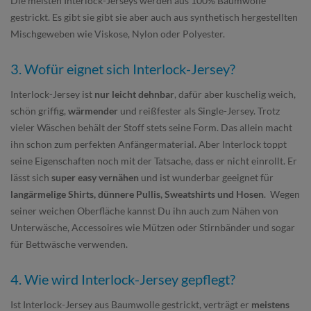
Die meisten Interlock-Jerseys werden aus 100% Baumwolle
gestrickt. Es gibt sie gibt sie aber auch aus synthetisch hergestellten
Mischgeweben wie Viskose, Nylon oder Polyester.
3. Wofür eignet sich Interlock-Jersey?
Interlock-Jersey ist
nur leicht dehnbar
, dafür aber kuschelig weich,
schön griffig,
wärmender
und reißfester als Single-Jersey. Trotz
vieler Wäschen behält der Stoff stets seine Form. Das allein macht
ihn schon zum perfekten Anfängermaterial. Aber Interlock toppt
seine Eigenschaften noch mit der Tatsache, dass er nicht einrollt. Er
lässt sich
super easy vernähen
und ist wunderbar geeignet für
langärmelige Shirts, dünnere Pullis, Sweatshirts und Hosen
. Wegen
seiner weichen Oberfläche kannst Du ihn auch zum Nähen von
Unterwäsche, Accessoires wie Mützen oder Stirnbänder und sogar
für Bettwäsche verwenden.
4. Wie wird Interlock-Jersey gepflegt?
Ist Interlock-Jersey aus Baumwolle gestrickt, verträgt er
meistens