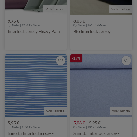
Viele Farben
Viele Farben
9,75 €
8,05 €
0,5 Meter | 19,50 € / Meter
0,5 Meter | 16,10 € / Meter
Interlock Jersey Heavy Pam
Bio Interlock Jersey
-15%
von Sanetta
von Sanetta
5,95 €
5,06 €
5,95 €
0,5 Meter | 11,90 € / Meter
0,5 Meter | 10,12 € / Meter
Sanetta Interlockjersey -
Sanetta Interlockjersey -