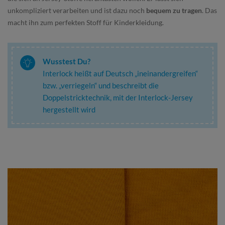
unkompliziert verarbeiten und ist dazu noch
bequem zu tragen
. Das
macht ihn zum perfekten Stoff für Kinderkleidung.
Wusstest Du?
Interlock heißt auf Deutsch „ineinandergreifen“
bzw. „verriegeln“ und beschreibt die
Doppelstricktechnik, mit der Interlock-Jersey
hergestellt wird