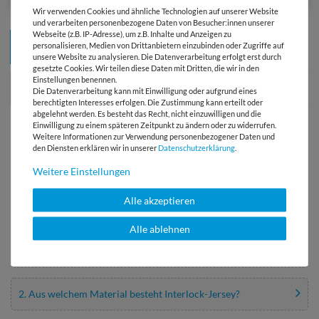
Wir verwenden Cookies und ähnliche Technologien auf unserer Website
und verarbeiten personenbezogene Daten von Besucher:innen unserer
Webseite (z.B. IP-Adresse), um z.B. Inhalte und Anzeigen zu
1
personalisieren, Medien von Drittanbietern einzubinden oder Zugriffe auf
2
unsere Website zu analysieren. Die Datenverarbeitung erfolgt erst durch
gesetzte Cookies. Wir teilen diese Daten mit Dritten, die wir in den
Einstellungen benennen.
Die Datenverarbeitung kann mit Einwilligung oder aufgrund eines
berechtigten Interesses erfolgen. Die Zustimmung kann erteilt oder
abgelehnt werden. Es besteht das Recht, nicht einzuwilligen und die
Seite: 1 / 2
Einwilligung zu einem späteren Zeitpunkt zu ändern oder zu widerrufen.
Weitere Informationen zur Verwendung personenbezogener Daten und
den Diensten erklären wir in unserer
Daten­schutz­erklärung
.
Weitere Einstellungen
STOFFGUIDE INTERLOCK-JERSEY
Alle akzeptieren
Inhaltsverzeichnis
Alle ablehnen
1. Was ist Interlock-Jersey?
2. Aus welchem Material besteht Interlock-Jersey?