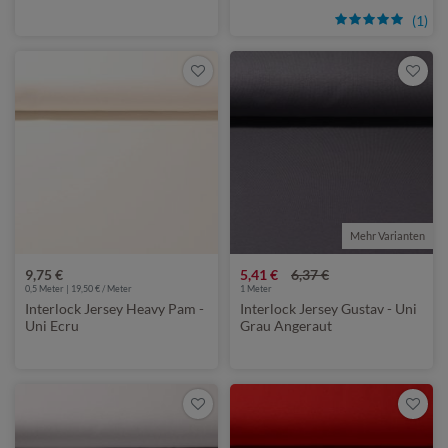
(1)
Mehr Varianten
9,75 €
5,41 €
6,37 €
0,5 Meter | 19,50 € / Meter
1
Meter
Interlock Jersey Heavy Pam -
Interlock Jersey Gustav - Uni
Uni Ecru
Grau Angeraut