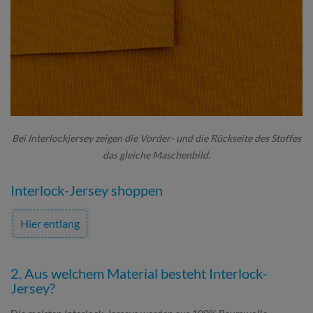
Bei Interlockjersey zeigen die Vorder- und die Rückseite des Stoffes
das gleiche Maschenbild.
Interlock-Jersey shoppen
Hier entlang
2. Aus welchem Material besteht Interlock-
Jersey?