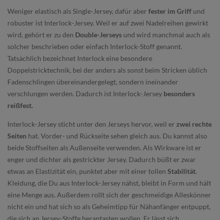
Weniger elastisch als Single-Jersey, dafür aber
fester im Griff
und
robuster ist Interlock-Jersey. Weil er auf zwei Nadelreihen gewirkt
wird, gehört er zu den
Double-Jerseys
und wird manchmal auch als
solcher beschrieben oder einfach Interlock-Stoff genannt.
Tatsächlich bezeichnet Interlock eine besondere
Doppelstricktechnik, bei der anders als sonst beim Stricken üblich
Fadenschlingen übereinandergelegt, sondern ineinander
verschlungen werden. Dadurch ist Interlock-Jersey
besonders
reißfest.
Interlock-Jersey sticht unter den Jerseys hervor, weil er
zwei rechte
Seiten
hat. Vorder- und Rückseite sehen gleich aus. Du kannst also
beide Stoffseiten als Außenseite verwenden. Als Wirkware ist er
enger und dichter als gestrickter Jersey. Dadurch büßt er zwar
etwas an Elastizität ein, punktet aber mit einer tollen
Stabilität
.
Kleidung, die Du aus Interlock-Jersey nähst, bleibt in Form und hält
eine Menge aus. Außerdem rollt sich der geschmeidige Alleskönner
nicht ein und hat sich so als Geheimtipp für Nähanfänger entpuppt,
die sich an Jersey-Stoffe herantasten wollen. Er lässt sich