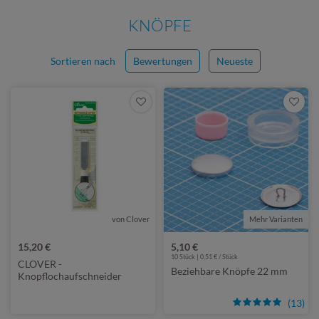
KNÖPFE
Sortieren nach
Bewertungen
Neueste
von Clover
Mehr Varianten
15,20 €
5,10 €
10 Stück | 0,51 € / Stück
CLOVER -
Beziehbare Knöpfe 22 mm
Knopflochaufschneider
(13)