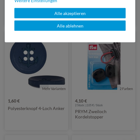
Weitere Einstellungen
Holzknopf 2-Loch Herz
Sicherheits-/Stecknase Poly.
Alle akzeptieren
(2)
Alle ablehnen
Mehr Varianten
von Prym
2 Farben
1,60 €
4,10 €
2 Stück | 2,05 € / Stück
Polyesterknopf 4-Loch Anker
PRYM Zweiloch
Kordelstopper