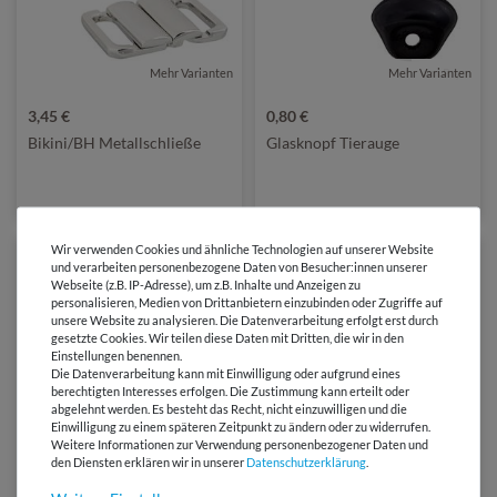
Mehr Varianten
Mehr Varianten
von Prym
3,45 €
0,80 €
Bikini/BH Metallschließe
Glasknopf Tierauge
Wir verwenden Cookies und ähnliche Technologien auf unserer Website
und verarbeiten personenbezogene Daten von Besucher:innen unserer
Webseite (z.B. IP-Adresse), um z.B. Inhalte und Anzeigen zu
personalisieren, Medien von Drittanbietern einzubinden oder Zugriffe auf
unsere Website zu analysieren. Die Datenverarbeitung erfolgt erst durch
gesetzte Cookies. Wir teilen diese Daten mit Dritten, die wir in den
Einstellungen benennen.
Die Datenverarbeitung kann mit Einwilligung oder aufgrund eines
berechtigten Interesses erfolgen. Die Zustimmung kann erteilt oder
abgelehnt werden. Es besteht das Recht, nicht einzuwilligen und die
Einwilligung zu einem späteren Zeitpunkt zu ändern oder zu widerrufen.
Mehr Varianten
Mehr Varianten
Weitere Informationen zur Verwendung personenbezogener Daten und
den Diensten erklären wir in unserer
Daten­schutz­erklärung
.
0,90 €
1,05 €