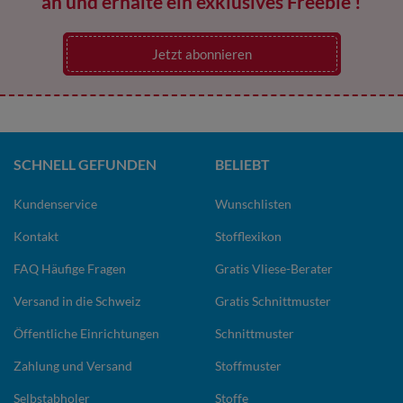
an und erhalte ein exklusives Freebie !
Jetzt abonnieren
SCHNELL GEFUNDEN
BELIEBT
Kundenservice
Wunschlisten
Kontakt
Stofflexikon
FAQ Häufige Fragen
Gratis Vliese-Berater
Versand in die Schweiz
Gratis Schnittmuster
Öffentliche Einrichtungen
Schnittmuster
Zahlung und Versand
Stoffmuster
Selbstabholer
Stoffe