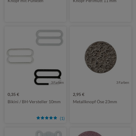
Knopf mit Punkten
Knopf Perlmutt 11 mm
3 Farben
3 Farben
0,35 €
2,95 €
Bikini / BH-Versteller 10mm
Metallknopf Öse 23mm
(1)