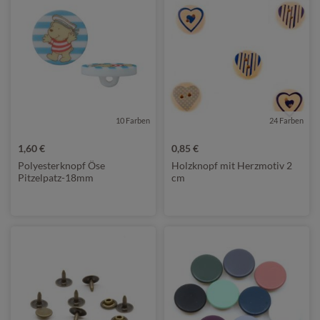
10 Farben
24 Farben
1,60 €
0,85 €
Polyesterknopf Öse
Holzknopf mit Herzmotiv 2
Pitzelpatz-18mm
cm