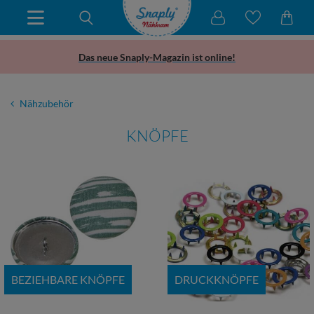
Das neue Snaply-Magazin ist online!
Nähzubehör
KNÖPFE
BEZIEHBARE KNÖPFE
DRUCKKNÖPFE