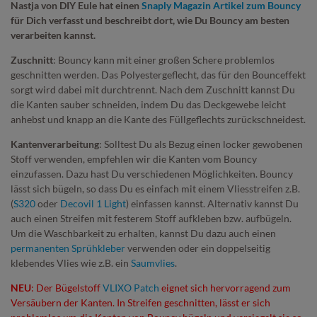
Nastja von DIY Eule hat einen
Snaply Magazin Artikel zum Bouncy
für Dich verfasst und beschreibt dort, wie Du Bouncy am besten
verarbeiten kannst.
Zuschnitt
: Bouncy kann mit einer großen Schere problemlos
geschnitten werden. Das Polyestergeflecht, das für den Bounceffekt
sorgt wird dabei mit durchtrennt. Nach dem Zuschnitt kannst Du
die Kanten sauber schneiden, indem Du das Deckgewebe leicht
anhebst und knapp an die Kante des Füllgeflechts zurückschneidest.
Kantenverarbeitung
: Solltest Du als Bezug einen locker gewobenen
Stoff verwenden, empfehlen wir die Kanten vom Bouncy
einzufassen. Dazu hast Du verschiedenen Möglichkeiten. Bouncy
lässt sich bügeln, so dass Du es einfach mit einem Vliesstreifen z.B.
(
S320
oder
Decovil 1 Light
) einfassen kannst. Alternativ kannst Du
auch einen Streifen mit festerem Stoff aufkleben bzw. aufbügeln.
Um die Waschbarkeit zu erhalten, kannst Du dazu auch einen
permanenten Sprühkleber
verwenden oder ein doppelseitig
klebendes Vlies wie z.B. ein
Saumvlies
.
NEU
: Der Bügelstoff
VLIXO Patch
eignet sich hervorragend zum
Versäubern der Kanten. In Streifen geschnitten, lässt er sich