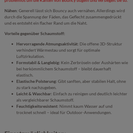
problemlos um die Kanten von Bouncy bügeln und versiegelt sie so.
Nähen
: Generell lässt sich Bouncy auch vernähen. Allerdings wird
durch die Spannung der Fäden, das Geflecht zusammengedrückt
und es entsteht ein flacher Rand um die Naht.
Vorteile gegenüber Schaumstoff:
Hervorragende Atmungsaktivität
: Die offene 3D-Struktur
verhindert Wärmestau und sorgt für optimale
Luftzirkulation.
Formstabil & Langlebig:
Kein Zerbröseln oder Aushärten wie
bei herkömmlichem Schaumstoff – bleibt dauerhaft
elastisch.
Elastische Polsterung
: Gibt sanften, aber stabilen Halt, ohne
zu stark nachzugeben.
Leicht & Waschbar
: Einfach zu reinigen und deutlich leichter
als vergleichbarer Schaumstoff.
Feuchtigkeitsresistent
: Nimmt kaum Wasser auf und
trocknet schnell – ideal für Outdoor-Anwendungen.