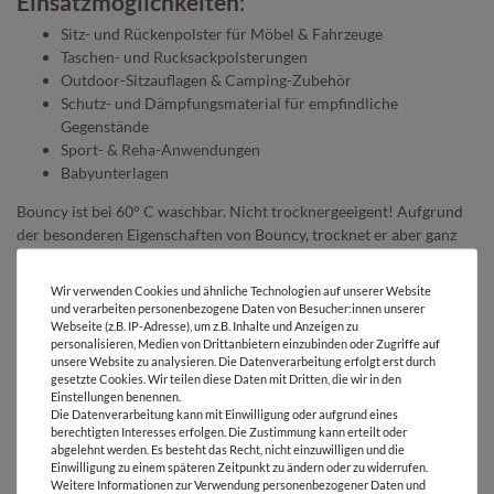
Einsatzmöglichkeiten
:
Sitz- und Rückenpolster für Möbel & Fahrzeuge
Taschen- und Rucksackpolsterungen
Outdoor-Sitzauflagen & Camping-Zubehör
Schutz- und Dämpfungsmaterial für empfindliche
Gegenstände
Sport- & Reha-Anwendungen
Babyunterlagen
Bouncy ist bei 60° C waschbar. Nicht trocknergeeigent! Aufgrund
der besonderen Eigenschaften von Bouncy, trocknet er aber ganz
schnell und einfach auch ohne Trockner!
Wir verwenden Cookies und ähnliche Technologien auf unserer Website
Bouncy vereint Komfort, Langlebigkeit und Funktionalität in einer
und verarbeiten personenbezogene Daten von Besucher:innen unserer
innovativen Einlage. Eine ideale Alternative zu herkömmlichem
Webseite (z.B. IP-Adresse), um z.B. Inhalte und Anzeigen zu
Schaumstoff – für langlebige, atmungsaktive und formstabile
personalisieren, Medien von Drittanbietern einzubinden oder Zugriffe auf
unsere Website zu analysieren. Die Datenverarbeitung erfolgt erst durch
Polsterlösungen!
gesetzte Cookies. Wir teilen diese Daten mit Dritten, die wir in den
Einstellungen benennen.
Die Datenverarbeitung kann mit Einwilligung oder aufgrund eines
berechtigten Interesses erfolgen. Die Zustimmung kann erteilt oder
abgelehnt werden. Es besteht das Recht, nicht einzuwilligen und die
Einwilligung zu einem späteren Zeitpunkt zu ändern oder zu widerrufen.
Weitere Informationen zur Verwendung personenbezogener Daten und