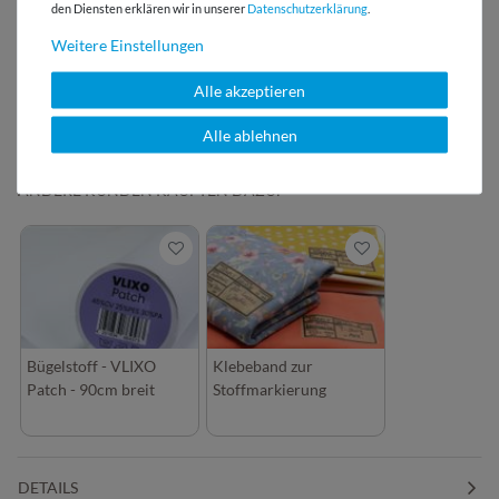
den Diensten erklären wir in unserer
Daten­schutz­erklärung
.
Weitere Einstellungen
Alle akzeptieren
Alle ablehnen
ANDERE KUNDEN KAUFTEN DAZU:
Bügelstoff - VLIXO
Klebeband zur
Patch - 90cm breit
Stoffmarkierung
DETAILS