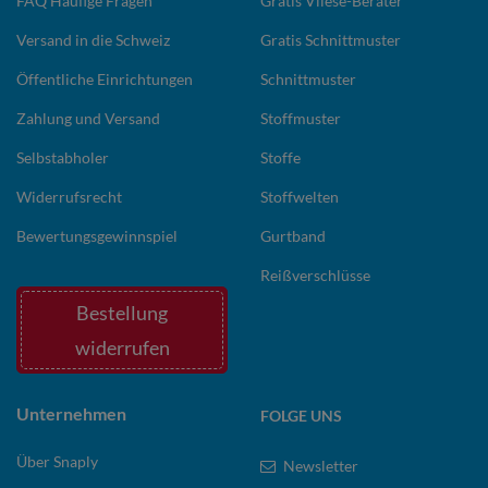
FAQ Häufige Fragen
Gratis Vliese-Berater
Versand in die Schweiz
Gratis Schnittmuster
Öffentliche Einrichtungen
Schnittmuster
Zahlung und Versand
Stoffmuster
Selbstabholer
Stoffe
Widerrufsrecht
Stoffwelten
Bewertungsgewinnspiel
Gurtband
Reißverschlüsse
Bestellung
widerrufen
Unternehmen
FOLGE UNS
Über Snaply
Newsletter