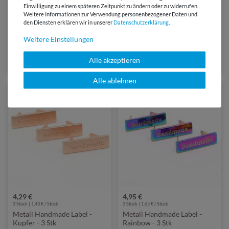
Einwilligung zu einem späteren Zeitpunkt zu ändern oder zu widerrufen.
Weitere Informationen zur Verwendung personenbezogener Daten und
den Diensten erklären wir in unserer
Daten­schutz­erklärung
.
4,50 €
4,50 €
3 Stück | 1,50 € / Stück
3 Stück | 1,50 € / Stück
Weitere Einstellungen
Metall Handmade Label
Metall Handmade Label
Kontur - Rainbow - 3 Stück
Kontur - Kupfer - 3 Stück
Alle akzeptieren
(1)
(1)
Alle ablehnen
4,29 €
4,95 €
3 Stück | 1,43 € / Stück
3 Stück | 1,65 € / Stück
Metall Handmade Label -
Metall Handmade Label -
Kupfer - 3 Stk
Rainbow - 3 Stk