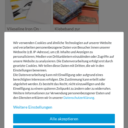
Vlieseline Iron On -
Klebeband zur
Bügeltuch
Stoffmarkierung
Wir verwenden Cookies und ähnliche Technologien auf unserer Website
und verarbeiten personenbezogene Daten von Besucher:innen unserer
Webseite (z.B. IP-Adresse), um z.B. Inhalte und Anzeigen zu
personalisieren, Medien von Drittanbietern einzubinden oder Zugriffe auf
DETAILS
unsere Website zu analysieren. Die Datenverarbeitung erfolgt erst durch
gesetzte Cookies. Wir teilen diese Daten mit Dritten, die wir in den
Einstellungen benennen.
Die Datenverarbeitung kann mit Einwilligung oder aufgrund eines
PFLEGEHINWEIS
berechtigten Interesses erfolgen. Die Zustimmung kann erteilt oder
abgelehnt werden. Es besteht das Recht, nicht einzuwilligen und die
Einwilligung zu einem späteren Zeitpunkt zu ändern oder zu widerrufen.
BEWERTUNGEN
( 3 )
Weitere Informationen zur Verwendung personenbezogener Daten und
den Diensten erklären wir in unserer
Daten­schutz­erklärung
.
Weitere Einstellungen
HERSTELLERINFORMATIONEN
Alle akzeptieren