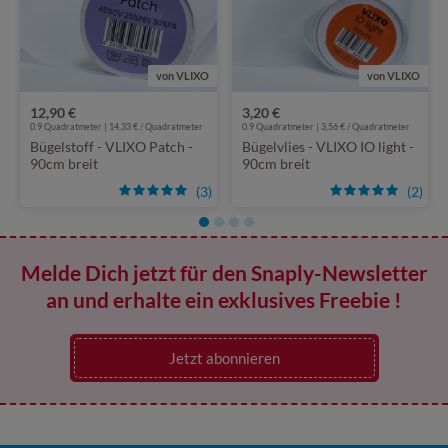
von VLIXO
von VLIXO
12,90 €
3,20 €
0.9 Quadratmeter | 14,33 € / Quadratmeter
0.9 Quadratmeter | 3,56 € / Quadratmeter
Bügelstoff - VLIXO Patch -
Bügelvlies - VLIXO IO light -
90cm breit
90cm breit
(3)
(2)
Melde Dich jetzt für den Snaply-Newsletter
an und erhalte ein exklusives Freebie !
Jetzt abonnieren