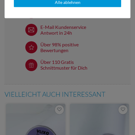
Alle ablehnen
Versandkostenfrei ab 60 € -
Lieferung mit DHL
E-Mail Kundenservice
Antwort in 24h
Über 98% positive
Bewertungen
Über 110 Gratis
Schnittmuster für Dich
VIELLEICHT AUCH INTERESSANT