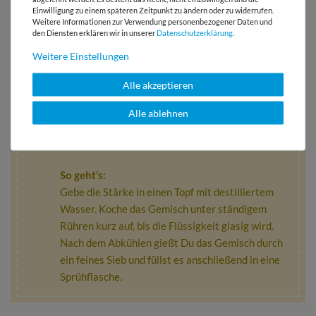
aber auch einfach selbst herstellen.
Einwilligung zu einem späteren Zeitpunkt zu ändern oder zu widerrufen.
Weitere Informationen zur Verwendung personenbezogener Daten und
den Diensten erklären wir in unserer
Daten­schutz­erklärung
.
Weitere Einstellungen
DIY: Sprüh-Wäschestärke selber machen:
Alle akzeptieren
Du brauchst:
-1 EL Reisstärke, Speisestärke oder
Alle ablehnen
Kartoffelstärke
-1 L destilliertes Wasser
So geht’s:
Gebe die Stärke in einen Topf mit destilliertem
Wasser. Koche das Gemisch unter ständigem
Rühren kurz auf, bis die Flüssigkeit glasig wird.
Nach dem Abkühlen gießt Du das Gemisch durch
ein feines Sieb und füllst es anschließend in eine
Sprühflasche.