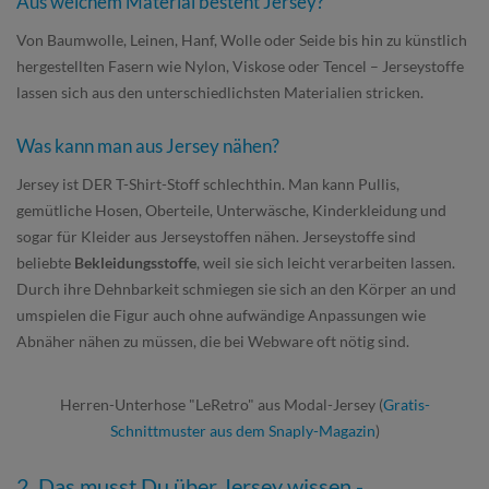
Aus welchem Material besteht Jersey?
Von Baumwolle, Leinen, Hanf, Wolle oder Seide bis hin zu künstlich
hergestellten Fasern wie Nylon, Viskose oder Tencel – Jerseystoffe
lassen sich aus den unterschiedlichsten Materialien stricken.
Was kann man aus Jersey nähen?
Jersey ist DER T-Shirt-Stoff schlechthin. Man kann Pullis,
gemütliche Hosen, Oberteile, Unterwäsche, Kinderkleidung und
sogar für Kleider aus Jerseystoffen nähen. Jerseystoffe sind
beliebte
Bekleidungsstoffe
, weil sie sich leicht verarbeiten lassen.
Durch ihre Dehnbarkeit schmiegen sie sich an den Körper an und
umspielen die Figur auch ohne aufwändige Anpassungen wie
Abnäher nähen zu müssen, die bei Webware oft nötig sind.
Herren-Unterhose "LeRetro" aus Modal-Jersey (
Gratis-
Schnittmuster aus dem Snaply-Magazin
)
2. Das musst Du über Jersey wissen -