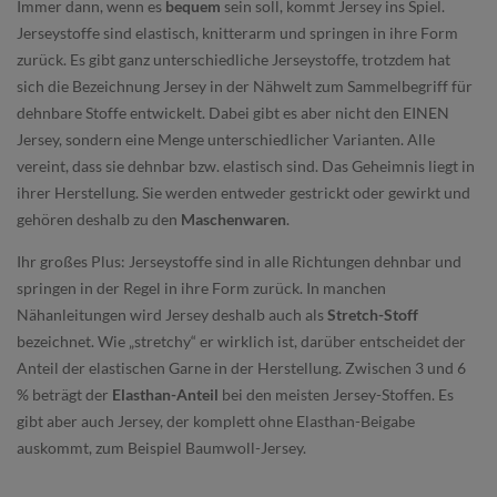
Immer dann, wenn es
bequem
sein soll, kommt Jersey ins Spiel.
Jerseystoffe sind elastisch, knitterarm und springen in ihre Form
zurück. Es gibt ganz unterschiedliche Jerseystoffe, trotzdem hat
sich die Bezeichnung Jersey in der Nähwelt zum Sammelbegriff für
dehnbare Stoffe entwickelt. Dabei gibt es aber nicht den EINEN
Jersey, sondern eine Menge unterschiedlicher Varianten. Alle
vereint, dass sie dehnbar bzw. elastisch sind. Das Geheimnis liegt in
ihrer Herstellung. Sie werden entweder gestrickt oder gewirkt und
gehören deshalb zu den
Maschenwaren
.
Ihr großes Plus: Jerseystoffe sind in alle Richtungen dehnbar und
springen in der Regel in ihre Form zurück. In manchen
Nähanleitungen wird Jersey deshalb auch als
Stretch-Stoff
bezeichnet. Wie „stretchy“ er wirklich ist, darüber entscheidet der
Anteil der elastischen Garne in der Herstellung. Zwischen 3 und 6
% beträgt der
Elasthan-Anteil
bei den meisten Jersey-Stoffen. Es
gibt aber auch Jersey, der komplett ohne Elasthan-Beigabe
auskommt, zum Beispiel Baumwoll-Jersey.