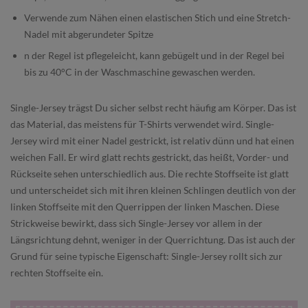
Verwende zum Nähen einen elastischen Stich und eine Stretch-
Nadel mit abgerundeter Spitze
n der Regel ist pflegeleicht, kann gebügelt und in der Regel bei
bis zu 40°C in der Waschmaschine gewaschen werden.
Single-Jersey trägst Du sicher selbst recht häufig am Körper. Das ist
das Material, das meistens für T-Shirts verwendet wird. Single-
Jersey wird mit einer Nadel gestrickt, ist relativ dünn und hat einen
weichen Fall. Er wird glatt rechts gestrickt, das heißt, Vorder- und
Rückseite sehen unterschiedlich aus. Die rechte Stoffseite ist glatt
und unterscheidet sich mit ihren kleinen Schlingen deutlich von der
linken Stoffseite mit den Querrippen der linken Maschen. Diese
Strickweise bewirkt, dass sich Single-Jersey vor allem in der
Längsrichtung dehnt, weniger in der Querrichtung. Das ist auch der
Grund für seine typische Eigenschaft: Single-Jersey rollt sich zur
rechten Stoffseite ein.