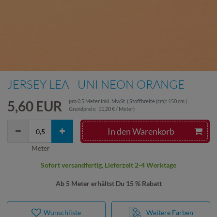
JERSEY LEA - UNI NEON ORANGE
5,60 EUR
pro
0,5
Meter
inkl. MwSt.
( Stoffbreite (cm): 150 cm |
Grundpreis:
11,20 € / Meter
)
In den Warenkorb
Meter
Sofort versandfertig, Lieferzeit 2-4 Werktage
Ab 5 Meter erhältst Du 15 % Rabatt
Wunschliste
Weitere Farben