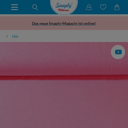
Das neue Snaply-Magazin ist online!
Uni