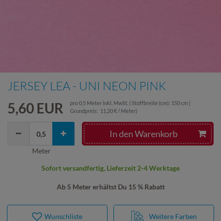
JERSEY LEA - UNI NEON PINK
5,60 EUR
pro
0,5
Meter
inkl. MwSt.
( Stoffbreite (cm): 150 cm |
Grundpreis:
11,20 € / Meter
)
In den Warenkorb
Meter
Sofort versandfertig, Lieferzeit 2-4 Werktage
Ab 5 Meter erhältst Du 15 % Rabatt
Wunschliste
Weitere Farben