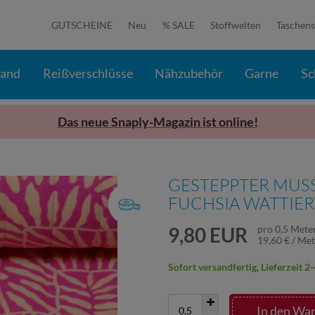
GUTSCHEINE
Neu
% SALE
Stoffwelten
Taschens
band
Reißverschlüsse
Nähzubehör
Garne
Sc
Das neue Snaply-Magazin ist online!
GESTEPPTER MUSS
FUCHSIA WATTIER
9,80 EUR
pro
0,5
Mete
19,60 € / Me
Sofort versandfertig, Lieferzeit 
In den Wa