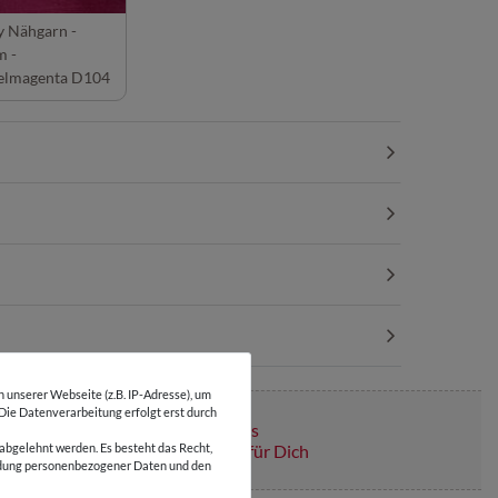
y Nähgarn -
 -
elmagenta D104
unserer Webseite (z.B. IP-Adresse), um
 Die Datenverarbeitung erfolgt erst durch
Über 110 Gratis
abgelehnt werden. Es besteht das Recht,
Schnittmuster für Dich
wendung personenbezogener Daten und den