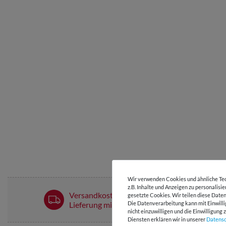
Wir verwenden Cookies und ähnliche Tec
z.B. Inhalte und Anzeigen zu personalisi
Versandkostenfrei ab 60 € -
gesetzte Cookies. Wir teilen diese Daten
Lieferung mit DHL
Die Datenverarbeitung kann mit Einwilli
nicht einzuwilligen und die Einwilligun
Diensten erklären wir in unserer
Daten­s