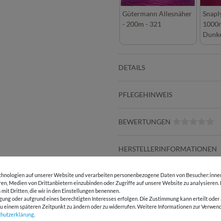
Gütermann Allesnäher
Snapl
- 200m - 321
1000m
Dunk
DETAILS
PFLEGEHINWEIS
BEWERTUNGEN
HERSTELLERINFORMATIONEN
hnologien auf unserer Website und verarbeiten personenbezogene Daten von Besucher:innen 
eren, Medien von Drittanbietern einzubinden oder Zugriffe auf unsere Website zu analysieren.
E-Mail Kundenservice
Über 98% positive
 mit Dritten, die wir in den Einstellungen benennen.
gung oder aufgrund eines berechtigten Interesses erfolgen. Die Zustimmung kann erteilt oder 
Antwort in 24h
Bewertungen
g zu einem späteren Zeitpunkt zu ändern oder zu widerrufen. Weitere Informationen zur Ver
chutz­erklärung
.