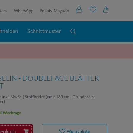
tars
WhatsApp
Snaply-Magazin
hneiden
Schnittmuster
ELIN - DOUBLEFACE BLÄTTER
T
r
inkl. MwSt.
( Stoffbreite (cm): 130 cm | Grundpreis:
ter
)
2-4 Werktage
renkorb
Wunschliste