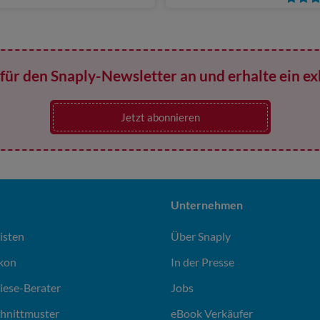
für den Snaply-Newsletter an und erhalte ein ex
Jetzt abonnieren
Unternehmen
isten
Über Snaply
ikon
In der Presse
liese-Berater
Jobs
chnittmuster
eBook Verkäufer