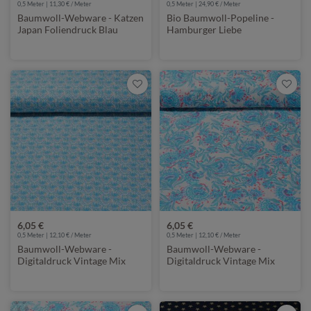
0,5 Meter | 11,30 € / Meter
0,5 Meter | 24,90 € / Meter
Baumwoll-Webware - Katzen
Bio Baumwoll-Popeline -
Japan Foliendruck Blau
Hamburger Liebe
Digitaldruck Christmas Twigs
Blau
6,05 €
6,05 €
0,5 Meter | 12,10 € / Meter
0,5 Meter | 12,10 € / Meter
Baumwoll-Webware -
Baumwoll-Webware -
Digitaldruck Vintage Mix
Digitaldruck Vintage Mix
Blumen Blau
Paisley Grün