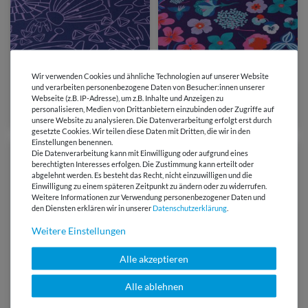
5,25 €
5,95 €
0,5 Meter | 10,50 € / Meter
Wir verwenden Cookies und ähnliche Technologien auf unserer Website
0,5 Meter | 11,90 € / Meter
und verarbeiten personenbezogene Daten von Besucher:innen unserer
Baumwoll-Popeline - Nerida
Baumwoll-Popeline - Nerida
Webseite (z.B. IP-Adresse), um z.B. Inhalte und Anzeigen zu
Hansen Eden Navy
Hansen Digitaldruck
personalisieren, Medien von Drittanbietern einzubinden oder Zugriffe auf
Meadow Flower Blau
(1)
unsere Website zu analysieren. Die Datenverarbeitung erfolgt erst durch
gesetzte Cookies. Wir teilen diese Daten mit Dritten, die wir in den
Einstellungen benennen.
Die Datenverarbeitung kann mit Einwilligung oder aufgrund eines
berechtigten Interesses erfolgen. Die Zustimmung kann erteilt oder
abgelehnt werden. Es besteht das Recht, nicht einzuwilligen und die
Einwilligung zu einem späteren Zeitpunkt zu ändern oder zu widerrufen.
Weitere Informationen zur Verwendung personenbezogener Daten und
den Diensten erklären wir in unserer
Daten­schutz­erklärung
.
Weitere Einstellungen
Alle akzeptieren
Alle ablehnen
5,95 €
5,95 €
0,5 Meter | 11,90 € / Meter
0,5 Meter | 11,90 € / Meter