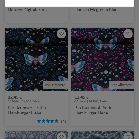
Baumwoll-Popeline - Nerida
Baumwoll-Satin - Nerida
Hansen Digitaldruck
Hansen Magnolia Blau
Meadow Flower Lilablau
von Albstoffe
von Albstoffe
12,45 €
12,45 €
0,5 Meter | 24,90 € / Meter
0,5 Meter | 24,90 € / Meter
Bio Baumwoll-Satin -
Bio Baumwoll-Satin -
Hamburger Liebe
Hamburger Liebe
Digitaldruck Midnight Luna
Digitaldruck Midnight Luna
(1)
Moth Schwarz Blau
Moth Schwarz Pink