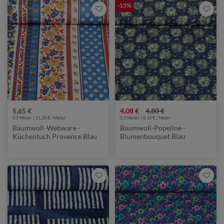
-15%
5,65 €
4,08 €
4,80 €
0,5 Meter | 11,30 € / Meter
0,5 Meter | 8,16 € / Meter
Baumwoll-Webware -
Baumwoll-Popeline -
Küchentuch Provence Blau
Blumenbouquet Blau