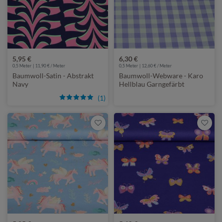
5,95 €
6,30 €
0,5 Meter | 11,90 € / Meter
0,5 Meter | 12,60 € / Meter
Baumwoll-Satin - Abstrakt
Baumwoll-Webware - Karo
Navy
Hellblau Garngefärbt
(1)