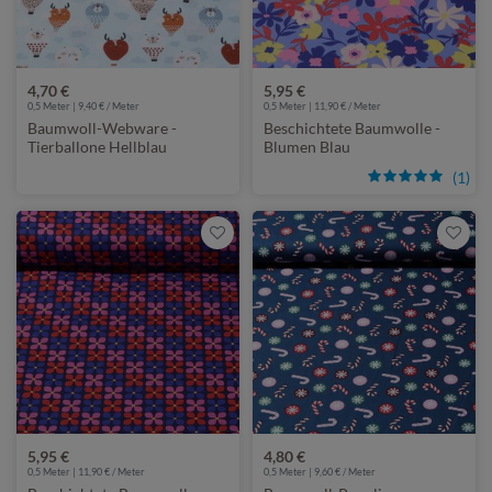
4,70 €
5,95 €
0,5 Meter | 9,40 € / Meter
0,5 Meter | 11,90 € / Meter
Baumwoll-Webware -
Beschichtete Baumwolle -
Tierballone Hellblau
Blumen Blau
(1)
5,95 €
4,80 €
0,5 Meter | 11,90 € / Meter
0,5 Meter | 9,60 € / Meter