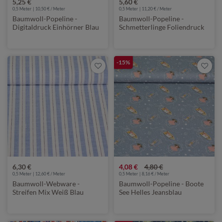
5,25 €
5,60 €
0,5 Meter | 10,50 € / Meter
0,5 Meter | 11,20 € / Meter
Baumwoll-Popeline -
Baumwoll-Popeline -
Digitaldruck Einhörner Blau
Schmetterlinge Foliendruck
Kobalt
-15%
6,30 €
4,08 €
4,80 €
0,5 Meter | 12,60 € / Meter
0,5 Meter | 8,16 € / Meter
Baumwoll-Webware -
Baumwoll-Popeline - Boote
Streifen Mix Weiß Blau
See Helles Jeansblau
Garngefärbt