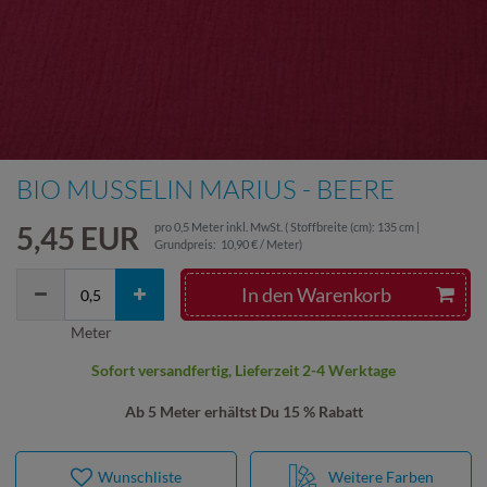
BIO MUSSELIN MARIUS - BEERE
5,45 EUR
pro
0,5
Meter
inkl. MwSt.
( Stoffbreite (cm): 135 cm |
Grundpreis:
10,90 € / Meter
)
In den Warenkorb
Meter
Sofort versandfertig, Lieferzeit 2-4 Werktage
Ab 5 Meter erhältst Du 15 % Rabatt
Wunschliste
Weitere Farben