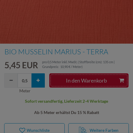
BIO MUSSELIN MARIUS - TERRA
5,45 EUR
pro
0,5
Meter
inkl. MwSt.
( Stoffbreite (cm): 135 cm |
Grundpreis:
10,90 € / Meter
)
In den Warenkorb
Meter
Sofort versandfertig, Lieferzeit 2-4 Werktage
Ab 5 Meter erhältst Du 15 % Rabatt
Wunschliste
Weitere Farben