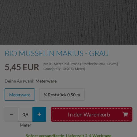
BIO MUSSELIN MARIUS - GRAU
5,45 EUR
pro
0,5
Meter
inkl. MwSt.
( Stoffbreite (cm): 135 cm |
Grundpreis:
10,90 € / Meter
)
Deine Auswahl:
Meterware
Meterware
% Reststück 0,50 m
In den Warenkorb
Meter
Sofort versandfertig, Lieferzeit 2-4 Werktage