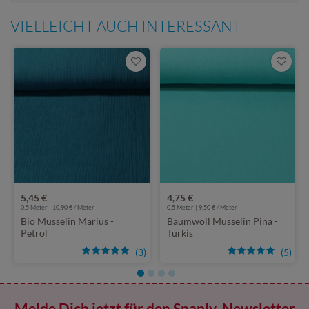
VIELLEICHT AUCH INTERESSANT
5,45 €
4,75 €
0,5 Meter | 10,90 € / Meter
0,5 Meter | 9,50 € / Meter
Bio Musselin Marius -
Baumwoll Musselin Pina -
Petrol
Türkis
(3)
(5)
Melde Dich jetzt für den Snaply-Newsletter