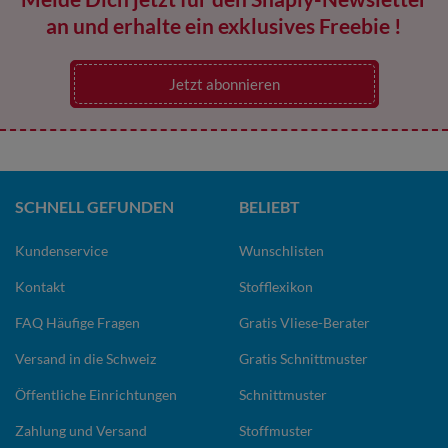
an und erhalte ein exklusives Freebie !
Jetzt abonnieren
SCHNELL GEFUNDEN
BELIEBT
Kundenservice
Wunschlisten
Kontakt
Stofflexikon
FAQ Häufige Fragen
Gratis Vliese-Berater
Versand in die Schweiz
Gratis Schnittmuster
Öffentliche Einrichtungen
Schnittmuster
Zahlung und Versand
Stoffmuster