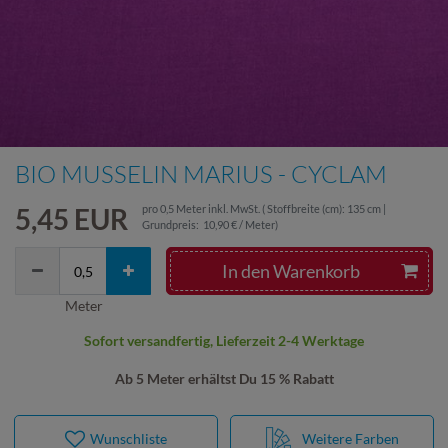
BIO MUSSELIN MARIUS - CYCLAM
5,45 EUR
pro
0,5
Meter
inkl. MwSt.
( Stoffbreite (cm): 135 cm |
Grundpreis:
10,90 € / Meter
)
In den Warenkorb
Meter
Sofort versandfertig, Lieferzeit 2-4 Werktage
Ab 5 Meter erhältst Du 15 % Rabatt
Wunschliste
Weitere Farben