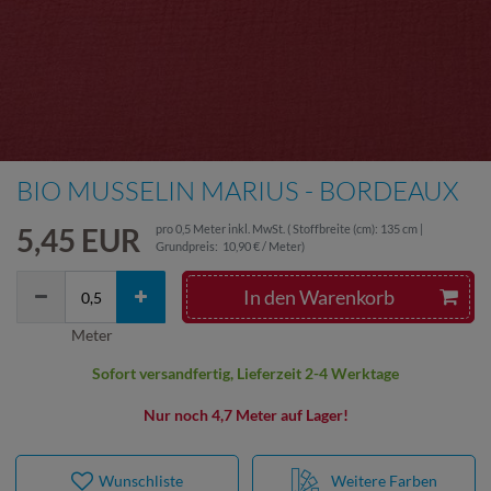
BIO MUSSELIN MARIUS - BORDEAUX
5,45 EUR
pro
0,5
Meter
inkl. MwSt.
( Stoffbreite (cm): 135 cm |
Grundpreis:
10,90 € / Meter
)
In den Warenkorb
Meter
Sofort versandfertig, Lieferzeit 2-4 Werktage
Nur noch 4,7 Meter auf Lager!
Wunschliste
Weitere Farben