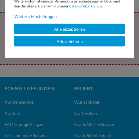
Weitere Informationen zur Verwendung personenbezogener Daten und
den Diensten erklären wir in unserer
Daten­schutz­erklärung
.
Weitere Einstellungen
Melde Dich jetzt für den Snaply-Newsletter
Alle akzeptieren
an und erhalte ein exklusives Freebie !
Alle ablehnen
Jetzt abonnieren
SCHNELL GEFUNDEN
BELIEBT
Kundenservice
Wunschlisten
Kontakt
Stofflexikon
FAQ Häufige Fragen
Gratis Vliese-Berater
Versand in die Schweiz
Gratis Schnittmuster