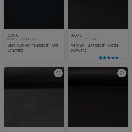
9,95 €
3,60 €
0,5 Meter | 19,90 € / Meter
0,5 Meter | 7,20 € / Meter
Blackout Vorhangstoff - Uni
Verdunklungsstoff - Notte
Schwarz
Schwarz
(1)