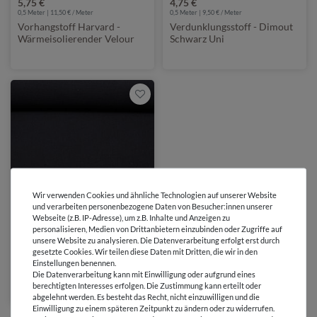
5,75 €
4,75 €
0,5 Meter | 11,50 € / Meter
0,5 Meter | 9,50 € / Meter
Vorhangstoff Harvard -
Verdunklungsstoff - Dimout
Wärmeisolierender Velour
Schwarz Uni
Anthrazit
Wir verwenden Cookies und ähnliche Technologien auf unserer Website
und verarbeiten personenbezogene Daten von Besucher:innen unserer
Webseite (z.B. IP-Adresse), um z.B. Inhalte und Anzeigen zu
personalisieren, Medien von Drittanbietern einzubinden oder Zugriffe auf
7,70 €
unsere Website zu analysieren. Die Datenverarbeitung erfolgt erst durch
0,5 Meter | 15,40 € / Meter
gesetzte Cookies. Wir teilen diese Daten mit Dritten, die wir in den
Musselin - Vorhangstoff Uni
Einstellungen benennen.
Schwarz 280cm
Die Datenverarbeitung kann mit Einwilligung oder aufgrund eines
berechtigten Interesses erfolgen. Die Zustimmung kann erteilt oder
abgelehnt werden. Es besteht das Recht, nicht einzuwilligen und die
Einwilligung zu einem späteren Zeitpunkt zu ändern oder zu widerrufen.