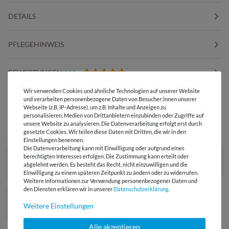
DETAILS
PFLEGEHINWEIS
BEWERTUNGEN
( 1 )
Wir verwenden Cookies und ähnliche Technologien auf unserer Website
und verarbeiten personenbezogene Daten von Besucher:innen unserer
HERSTELLERINFORMATIONEN
Webseite (z.B. IP-Adresse), um z.B. Inhalte und Anzeigen zu
personalisieren, Medien von Drittanbietern einzubinden oder Zugriffe auf
unsere Website zu analysieren. Die Datenverarbeitung erfolgt erst durch
DIESER STOFF IN ANDEREN FARBEN
gesetzte Cookies. Wir teilen diese Daten mit Dritten, die wir in den
Einstellungen benennen.
Die Datenverarbeitung kann mit Einwilligung oder aufgrund eines
berechtigten Interesses erfolgen. Die Zustimmung kann erteilt oder
abgelehnt werden. Es besteht das Recht, nicht einzuwilligen und die
Einwilligung zu einem späteren Zeitpunkt zu ändern oder zu widerrufen.
Weitere Informationen zur Verwendung personenbezogener Daten und
den Diensten erklären wir in unserer
Daten­schutz­erklärung
.
Weitere Einstellungen
Alle akzeptieren