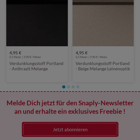
4,95 €
4,95 €
0,5 Meter | 9,90 € / Meter
0,5 Meter | 9,90 € / Meter
Verdunklungsstoff Portland
Verdunklungsstoff Portland
- Anthrazit Melange
- Beige Melange Leinenoptik
Leinenoptik
Melde Dich jetzt für den Snaply-Newsletter
an und erhalte ein exklusives Freebie !
Jetzt abonnieren