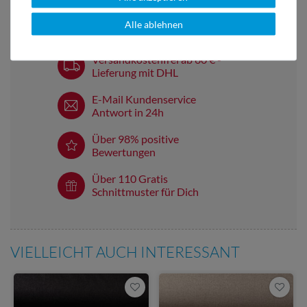
Alle ablehnen
Versandkostenfrei ab 60 € -
Lieferung mit DHL
E-Mail Kundenservice
Antwort in 24h
Über 98% positive
Bewertungen
Über 110 Gratis
Schnittmuster für Dich
VIELLEICHT AUCH INTERESSANT