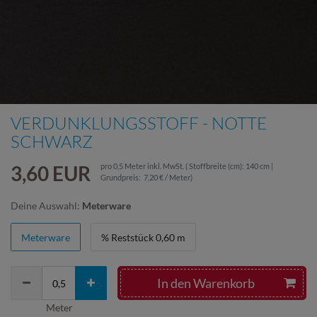
VERDUNKLUNGSSTOFF - NOTTE
SCHWARZ
3,60 EUR
pro
0,5
Meter
inkl. MwSt.
( Stoffbreite (cm): 140 cm |
Grundpreis:
7,20 € / Meter
)
Deine Auswahl:
Meterware
Meterware
% Reststück 0,60 m
In den Warenkorb
Meter