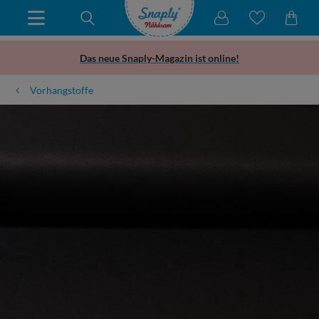
Das neue Snaply-Magazin ist online!
Vorhangstoffe