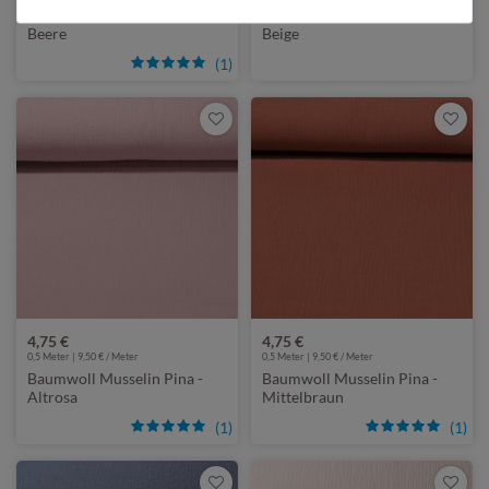
Baumwoll Musselin Pina -
Baumwoll Musselin Pina -
Beere
Beige
(1)
4,75 €
4,75 €
0,5 Meter | 9,50 € / Meter
0,5 Meter | 9,50 € / Meter
Baumwoll Musselin Pina -
Baumwoll Musselin Pina -
Altrosa
Mittelbraun
(1)
(1)