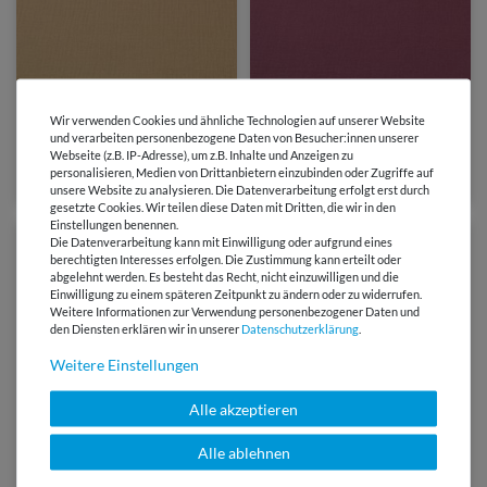
4,75 €
4,75 €
0,5 Meter | 9,50 € / Meter
Wir verwenden Cookies und ähnliche Technologien auf unserer Website
0,5 Meter | 9,50 € / Meter
und verarbeiten personenbezogene Daten von Besucher:innen unserer
Baumwoll Musselin Pina -
Baumwoll Musselin Pina -
Webseite (z.B. IP-Adresse), um z.B. Inhalte und Anzeigen zu
Sand
Lila
personalisieren, Medien von Drittanbietern einzubinden oder Zugriffe auf
(2)
unsere Website zu analysieren. Die Datenverarbeitung erfolgt erst durch
gesetzte Cookies. Wir teilen diese Daten mit Dritten, die wir in den
Einstellungen benennen.
Die Datenverarbeitung kann mit Einwilligung oder aufgrund eines
berechtigten Interesses erfolgen. Die Zustimmung kann erteilt oder
abgelehnt werden. Es besteht das Recht, nicht einzuwilligen und die
Einwilligung zu einem späteren Zeitpunkt zu ändern oder zu widerrufen.
Weitere Informationen zur Verwendung personenbezogener Daten und
den Diensten erklären wir in unserer
Daten­schutz­erklärung
.
Weitere Einstellungen
Alle akzeptieren
Alle ablehnen
4,75 €
4,75 €
0,5 Meter | 9,50 € / Meter
0,5 Meter | 9,50 € / Meter