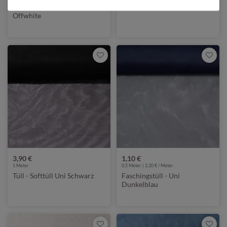
Tüll - Regenbogenherzen
Tüll - Softtüll Uni Rost
Offwhite
3,90 €
1,10 €
1
Meter
0,5 Meter | 2,20 € / Meter
Tüll - Softtüll Uni Schwarz
Faschingstüll - Uni
Dunkelblau