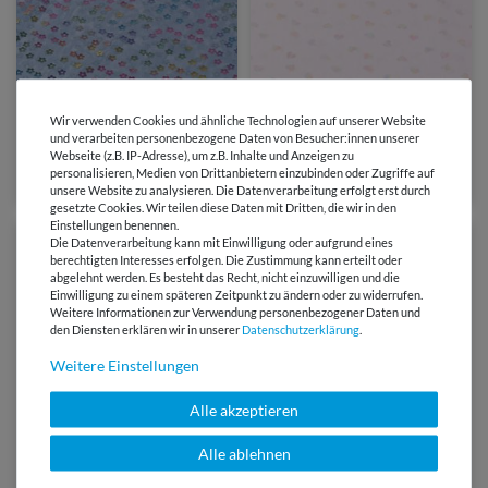
4,40 €
3,50 €
0,5 Meter | 8,80 € / Meter
Wir verwenden Cookies und ähnliche Technologien auf unserer Website
0,5 Meter | 7,00 € / Meter
und verarbeiten personenbezogene Daten von Besucher:innen unserer
Softtüll - Regenbogenblumen
Tüll - Regenbogenherzen
Webseite (z.B. IP-Adresse), um z.B. Inhalte und Anzeigen zu
Foliendruck Jeansblau
Flieder
personalisieren, Medien von Drittanbietern einzubinden oder Zugriffe auf
unsere Website zu analysieren. Die Datenverarbeitung erfolgt erst durch
gesetzte Cookies. Wir teilen diese Daten mit Dritten, die wir in den
Einstellungen benennen.
Die Datenverarbeitung kann mit Einwilligung oder aufgrund eines
berechtigten Interesses erfolgen. Die Zustimmung kann erteilt oder
abgelehnt werden. Es besteht das Recht, nicht einzuwilligen und die
Einwilligung zu einem späteren Zeitpunkt zu ändern oder zu widerrufen.
Weitere Informationen zur Verwendung personenbezogener Daten und
den Diensten erklären wir in unserer
Daten­schutz­erklärung
.
Weitere Einstellungen
Alle akzeptieren
Alle ablehnen
3,50 €
3,90 €
0,5 Meter | 7,00 € / Meter
1
Meter