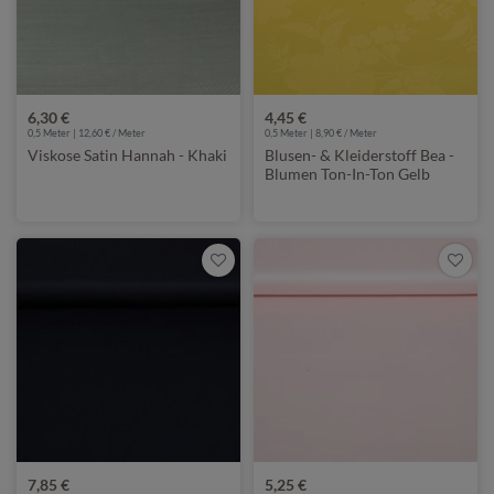
6,30 €
4,45 €
0,5 Meter | 12,60 € / Meter
0,5 Meter | 8,90 € / Meter
Viskose Satin Hannah - Khaki
Blusen- & Kleiderstoff Bea -
Blumen Ton-In-Ton Gelb
7,85 €
5,25 €