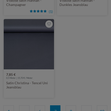
Viskose Satin Hannah -
Viskose Satin Hannah -
Champagner
Dunkles Jeansblau
(1)
7,85 €
0,5 Meter | 15,70 € / Meter
Satin Christina - Tencel Uni
Jeansblau