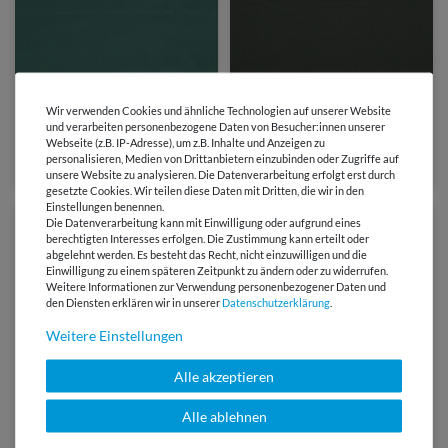
5,25 €
5,25 €
0,5 Meter | 10,50 € / Meter
Wir verwenden Cookies und ähnliche Technologien auf unserer Website
0,5 Meter | 10,50 € / Meter
und verarbeiten personenbezogene Daten von Besucher:innen unserer
Baumwolle Satin Mimi - Uni
Baumwolle Satin Mimi - Uni
Webseite (z.B. IP-Adresse), um z.B. Inhalte und Anzeigen zu
Dunkelgrün
Armeegrün
personalisieren, Medien von Drittanbietern einzubinden oder Zugriffe auf
unsere Website zu analysieren. Die Datenverarbeitung erfolgt erst durch
gesetzte Cookies. Wir teilen diese Daten mit Dritten, die wir in den
Einstellungen benennen.
Die Datenverarbeitung kann mit Einwilligung oder aufgrund eines
berechtigten Interesses erfolgen. Die Zustimmung kann erteilt oder
abgelehnt werden. Es besteht das Recht, nicht einzuwilligen und die
Einwilligung zu einem späteren Zeitpunkt zu ändern oder zu widerrufen.
Weitere Informationen zur Verwendung personenbezogener Daten und
den Diensten erklären wir in unserer
Daten­schutz­erklärung
.
Weitere Einstellungen
Alle akzeptieren
Alle ablehnen
5,25 €
5,25 €
0,5 Meter | 10,50 € / Meter
0,5 Meter | 10,50 € / Meter