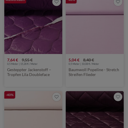
7,64 €
9,55 €
5,04 €
8,40 €
0,5 Meter | 15,28 € / Meter
0,5 Meter | 10,08 € / Meter
Gesteppter Jackenstoff –
Baumwoll Popeline - Stretch
Tropfen Lila Doubleface
Streifen Flieder
Wattiert
Längselastisch
-40%