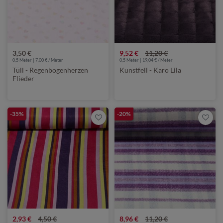
3,50 €
9,52 €
11,20 €
0,5 Meter | 7,00 € / Meter
0,5 Meter | 19,04 € / Meter
Tüll - Regenbogenherzen
Kunstfell - Karo Lila
Flieder
-35%
-20%
2,93 €
4,50 €
8,96 €
11,20 €