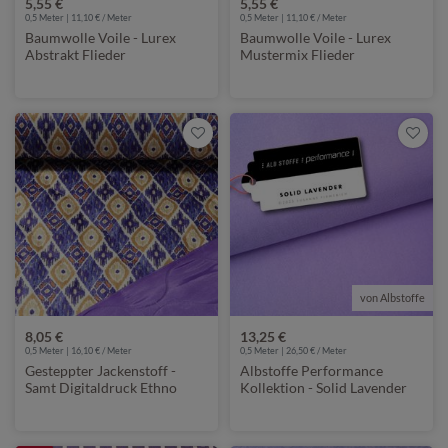
5,55 €
5,55 €
0,5 Meter | 11,10 € / Meter
0,5 Meter | 11,10 € / Meter
Baumwolle Voile - Lurex
Baumwolle Voile - Lurex
Abstrakt Flieder
Mustermix Flieder
von Albstoffe
8,05 €
13,25 €
0,5 Meter | 16,10 € / Meter
0,5 Meter | 26,50 € / Meter
Gesteppter Jackenstoff -
Albstoffe Performance
Samt Digitaldruck Ethno
Kollektion - Solid Lavender
Rauten Lila