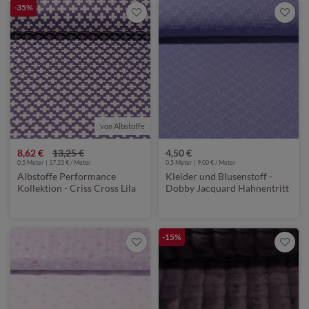
-35%
von Albstoffe
8,62 €
13,25 €
4,50 €
0,5 Meter | 17,23 € / Meter
0,5 Meter | 9,00 € / Meter
Albstoffe Performance
Kleider und Blusenstoff -
Kollektion - Criss Cross Lila
Dobby Jacquard Hahnentritt
Lavendel
-15%