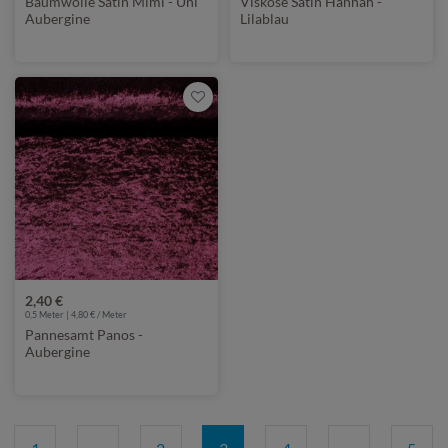
Baumwolle Satin Mimi - Uni
Viskose Satin Hannah -
Aubergine
Lilablau
2,40 €
0,5 Meter | 4,80 € / Meter
Pannesamt Panos -
Aubergine