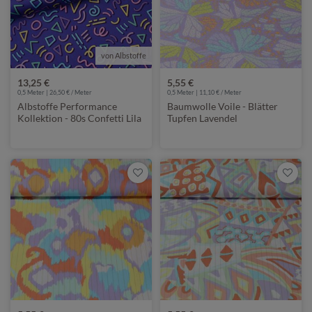
von Albstoffe
13,25 €
5,55 €
0,5 Meter | 26,50 € / Meter
0,5 Meter | 11,10 € / Meter
Albstoffe Performance
Baumwolle Voile - Blätter
Kollektion - 80s Confetti Lila
Tupfen Lavendel