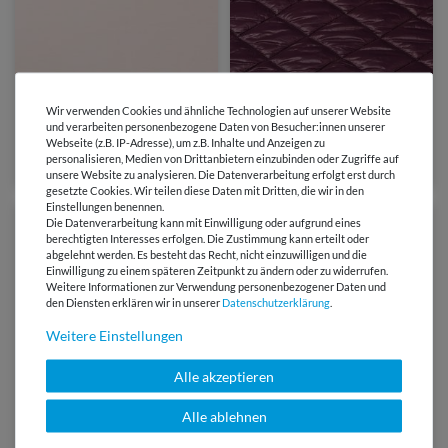
5,04 €
8,40 €
9,95 €
0,5 Meter | 10,08 € / Meter
Wir verwenden Cookies und ähnliche Technologien auf unserer Website
0,5 Meter | 19,90 € / Meter
und verarbeiten personenbezogene Daten von Besucher:innen unserer
Baumwoll Popeline - Stretch
Gesteppter Jackenstoff -
Webseite (z.B. IP-Adresse), um z.B. Inhalte und Anzeigen zu
Streifen Beige Längselastisch
Rauten Aubergine 65mm
personalisieren, Medien von Drittanbietern einzubinden oder Zugriffe auf
Wattiert
(2)
unsere Website zu analysieren. Die Datenverarbeitung erfolgt erst durch
gesetzte Cookies. Wir teilen diese Daten mit Dritten, die wir in den
Einstellungen benennen.
-35%
-35%
Die Datenverarbeitung kann mit Einwilligung oder aufgrund eines
berechtigten Interesses erfolgen. Die Zustimmung kann erteilt oder
abgelehnt werden. Es besteht das Recht, nicht einzuwilligen und die
Einwilligung zu einem späteren Zeitpunkt zu ändern oder zu widerrufen.
Weitere Informationen zur Verwendung personenbezogener Daten und
den Diensten erklären wir in unserer
Daten­schutz­erklärung
.
Weitere Einstellungen
Alle akzeptieren
Alle ablehnen
5,40 €
8,30 €
5,40 €
8,30 €
0,5 Meter | 10,79 € / Meter
0,5 Meter | 10,79 € / Meter