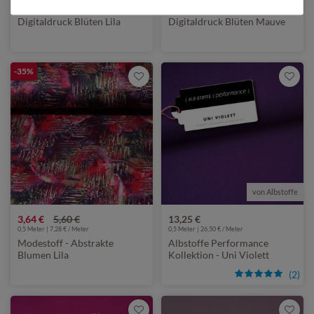
Baumwoll Voile -
Baumwoll Voile -
Digitaldruck Blüten Lila
Digitaldruck Blüten Mauve
-35%
von Albstoffe
3,64 €
5,60 €
13,25 €
0,5 Meter | 7,28 € / Meter
0,5 Meter | 26,50 € / Meter
Modestoff - Abstrakte
Albstoffe Performance
Blumen Lila
Kollektion - Uni Violett
(2)