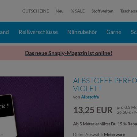
GUTSCHEINE
Neu
% SALE
Stoffwelten
Taschens
band
Reißverschlüsse
Nähzubehör
Garne
Sc
Das neue Snaply-Magazin ist online!
ALBSTOFFE PERFO
VIOLETT
von
Albstoffe
13,25 EUR
pro
0,5
Me
26,50 € / 
Ab 5 Meter erhältst Du 15 % Raba
Deine Auswahl:
Meterware