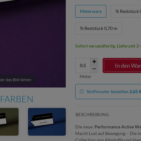
Meterware
% Reststück 
% Reststück 0,70 m
Sofort versandfertig, Lieferzeit 
In den Wa
Meter
r das Bild fahren
Stoffmuster bestellen
2,65 
 FARBEN
BESCHREIBUNG
Die neue
Performance Active Wea
Macht Lust auf Bewegung - Die i
Collection von Albstoffe und Ham