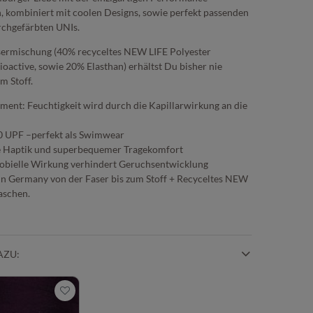
en, kombiniert mit coolen Designs, sowie perfekt passenden
chgefärbten UNIs.
asermischung (40% recyceltes NEW LIFE Polyester
ioactive, sowie 20% Elasthan) erhältst Du bisher nie
m Stoff.
ent: Feuchtigkeit wird durch die Kapillarwirkung an die
0 UPF –perfekt als Swimwear
fte Haptik und superbequemer Tragekomfort
robielle Wirkung verhindert Geruchsentwicklung
in Germany von der Faser bis zum Stoff + Recyceltes NEW
laschen.
AZU: