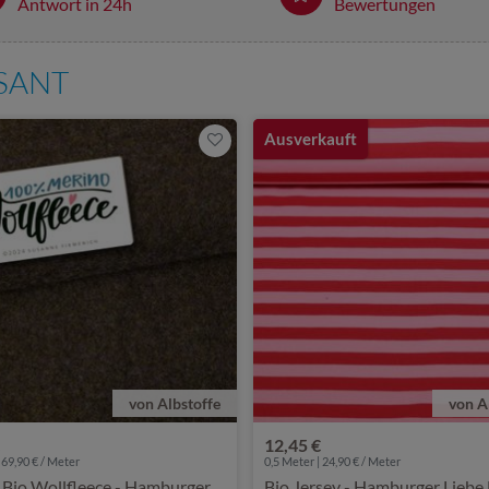
Antwort in 24h
Bewertungen
SSANT
Ausverkauft
von Albstoffe
von A
12,45 €
 69,90 € / Meter
0,5 Meter | 24,90 € / Meter
Bio Wollfleece - Hamburger
Bio Jersey - Hamburger Liebe