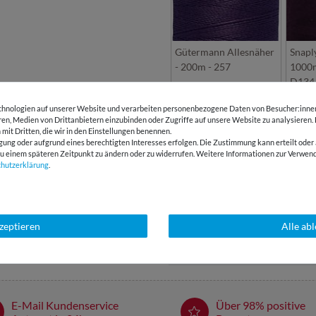
Gütermann Allesnäher
Snapl
- 200m - 257
1000m
D134
hnologien auf unserer Website und verarbeiten personenbezogene Daten von Besucher:innen 
eren, Medien von Drittanbietern einzubinden oder Zugriffe auf unsere Website zu analysieren.
DETAILS
 mit Dritten, die wir in den Einstellungen benennen.
gung oder aufgrund eines berechtigten Interesses erfolgen. Die Zustimmung kann erteilt oder 
g zu einem späteren Zeitpunkt zu ändern oder zu widerrufen. Weitere Informationen zur Ver
chutz­erklärung
.
PFLEGEHINWEIS
BEWERTUNGEN
( 2 )
kzeptieren
Alle ab
HERSTELLERINFORMATIONEN
E-Mail Kundenservice
Über 98% positive