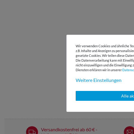
Wir verwenden Cookies und ähnliche Tec
z.B. Inhalte und Anzeigen zu personalisi
gesetzte Cookies. Wir teilen diese Daten
Die Datenverarbeitung kann mit Einwilli
nicht einzuwilligen und die Einwilligun
Diensten erklären wir in unserer
Daten­s
Weitere Einstellungen
Alle a
Versandkostenfrei ab 60 € -