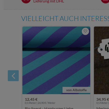
Lieferung mit DHL
VIELLEICHT AUCH INTERE
von Albstoffe
12,45 €
34,95 €
0,5 Meter | 24,90 € / Meter
0,5 Meter |
Bio Sweat - Hamburger Liebe
Merino 