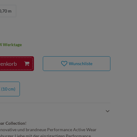
0,70 m
2-4 Werktage
renkorb
Wunschliste
€
(10 cm)
r Collection
!
nnovative und brandneue Performance Active Wear
burger Liebe mit der einzigartigen Performance