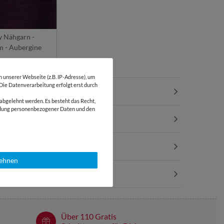
y Nähgarn -
 - Aubergine
unserer Webseite (z.B. IP-Adresse), um
 Die Datenverarbeitung erfolgt erst durch
abgelehnt werden. Es besteht das Recht,
wendung personenbezogener Daten und den
lehnen
Über 110 Gratis