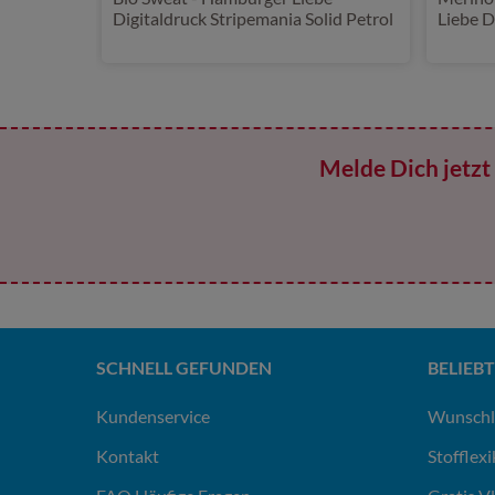
Digitaldruck Stripemania Solid Petrol
Liebe 
Lila
Melde Dich jetzt 
SCHNELL GEFUNDEN
BELIEBT
Kundenservice
Wunschl
Kontakt
Stofflex