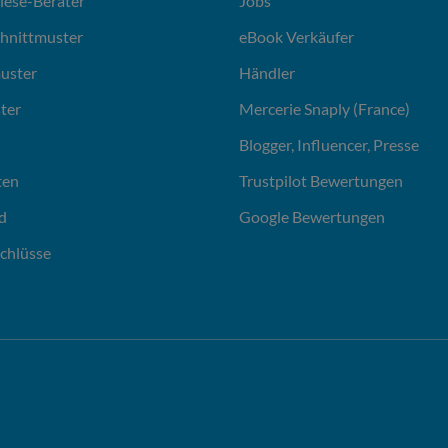
liese-Berater
Jobs
chnittmuster
eBook Verkäufer
uster
Händler
ter
Mercerie Snaply (France)
Blogger, Influencer, Presse
ten
Trustpilot Bewertungen
d
Google Bewertungen
chlüsse