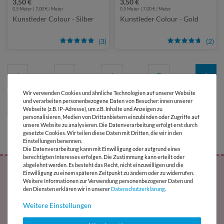
3,50 €
3,50 €
0,5 Meter | 7,00 € / Meter
0,5 Meter | 7,00 € / Meter
Kunstleder Colour - Silber
Kunstleder Colour - Gold
(3)
(2)
1
...
6
7
8
Wir verwenden Cookies und ähnliche Technologien auf unserer Website
und verarbeiten personenbezogene Daten von Besucher:innen unserer
Webseite (z.B. IP-Adresse), um z.B. Inhalte und Anzeigen zu
personalisieren, Medien von Drittanbietern einzubinden oder Zugriffe auf
unsere Website zu analysieren. Die Datenverarbeitung erfolgt erst durch
Seite: 8 / 8
gesetzte Cookies. Wir teilen diese Daten mit Dritten, die wir in den
Einstellungen benennen.
Die Datenverarbeitung kann mit Einwilligung oder aufgrund eines
berechtigten Interesses erfolgen. Die Zustimmung kann erteilt oder
abgelehnt werden. Es besteht das Recht, nicht einzuwilligen und die
Melde Dich jetzt für den Snaply-Newsletter
Einwilligung zu einem späteren Zeitpunkt zu ändern oder zu widerrufen.
Weitere Informationen zur Verwendung personenbezogener Daten und
an und erhalte ein exklusives Freebie !
den Diensten erklären wir in unserer
Daten­schutz­erklärung
.
Weitere Einstellungen
Jetzt abonnieren