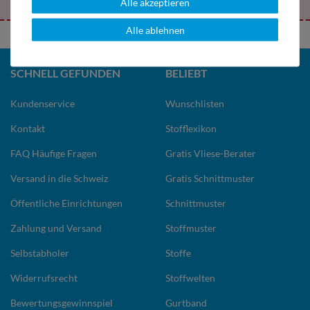
Alle akzeptieren
Alle ablehnen
SCHNELL GEFUNDEN
BELIEBT
Kundenservice
Wunschlisten
Kontakt
Stofflexikon
FAQ Häufige Fragen
Gratis Vliese-Berater
Versand in die Schweiz
Gratis Schnittmuster
Öffentliche Einrichtungen
Schnittmuster
Zahlung und Versand
Stoffmuster
Selbstabholer
Stoffe
Widerrufsrecht
Stoffwelten
Bewertungsgewinnspiel
Gurtband