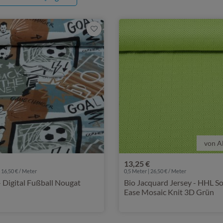
von A
13,25 €
 16,50 € / Meter
0,5 Meter | 26,50 € / Meter
gat
Bio Jacquard Jersey - HHL S
Ease Mosaic Knit 3D Grün