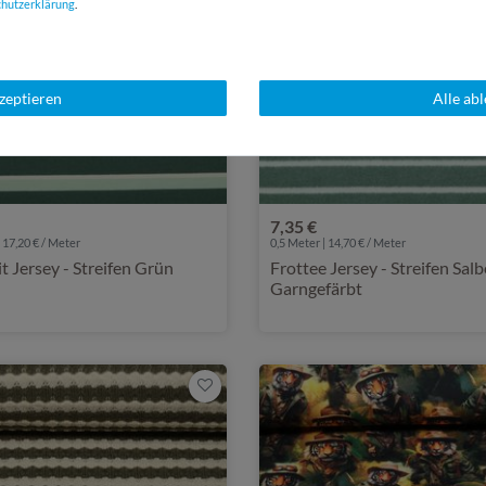
chutz­erklärung
.
kzeptieren
Alle ab
7,35 €
 17,20 € / Meter
0,5 Meter | 14,70 € / Meter
Romanit Jersey - Streifen Grün
Frottee Jersey - Streifen Salb
Garngefärbt