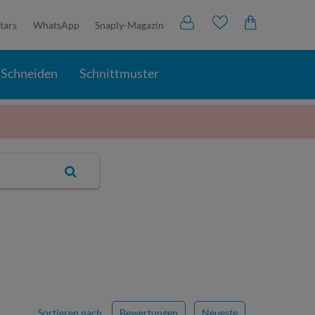
tars
WhatsApp
Snaply-Magazin
Schneiden
Schnittmuster
Sortieren nach
Bewertungen
Neueste