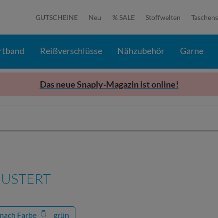
GUTSCHEINE
Neu
% SALE
Stoffwelten
Taschens
rtband
Reißverschlüsse
Nähzubehör
Garne
Das neue Snaply-Magazin ist online!
USTERT
 nach Farbe
👇
grün