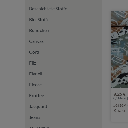
Beschichtete Stoffe
Bio-Stoffe
Bündchen
Canvas
Cord
Filz
Flanell
Fleece
8,25 €
Frottee
0,5 Meter |
Jersey - Digital Fußball Nou
Jacquard
Khaki
Jeans
Jelly Vinyl