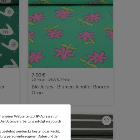
7,00 €
0,5 Meter | 14,00 € / Meter
fer
Bio Jersey - Blumen Jennifer Bouron
Grün
unserer Webseite (z.B. IP-Adresse), um
 Die Datenverarbeitung erfolgt erst durch
abgelehnt werden. Es besteht das Recht,
wendung personenbezogener Daten und den