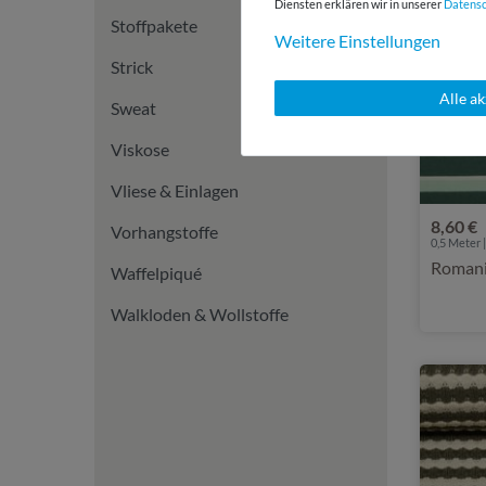
Diensten erklären wir in unserer
Daten­s
Stoffpakete
Weitere Einstellungen
Strick
Alle a
Sweat
Viskose
Vliese & Einlagen
8,60 €
Vorhangstoffe
0,5 Meter |
Waffelpiqué
Walkloden & Wollstoffe