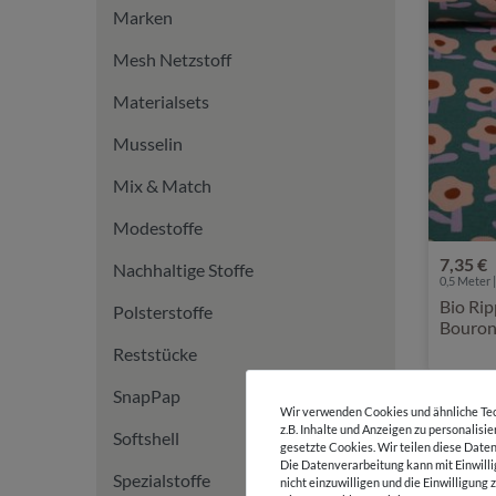
Marken
Mesh Netzstoff
Materialsets
Musselin
Mix & Match
Modestoffe
7,35 €
Nachhaltige Stoffe
0,5 Meter |
Bio Rip
Polsterstoffe
Bouron
Reststücke
SnapPap
Wir verwenden Cookies und ähnliche Tec
z.B. Inhalte und Anzeigen zu personalisi
Softshell
gesetzte Cookies. Wir teilen diese Daten
Die Datenverarbeitung kann mit Einwilli
Spezialstoffe
nicht einzuwilligen und die Einwilligun