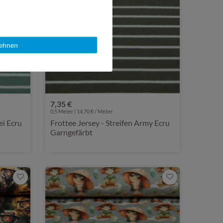
lehnen
7,35 €
0,5 Meter | 14,70 € / Meter
ei Ecru
Frottee Jersey - Streifen Army Ecru
Garngefärbt