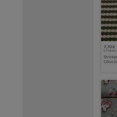
7,70 €
0,5 Meter |
Strickj
Olive E