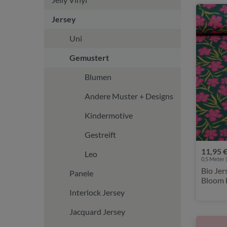
Jersey
Uni
Gemustert
Blumen
Andere Muster + Designs
Kindermotive
Gestreift
11,95 
Leo
0,5 Meter |
Bio Jer
Panele
Bloom 
Interlock Jersey
Jacquard Jersey