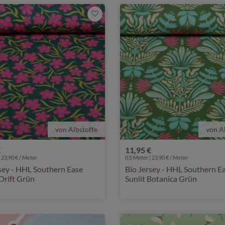
von Albstoffe
von A
€
11,95 €
 23,90 € / Meter
0,5 Meter | 23,90 € / Meter
sey - HHL Southern Ease
Bio Jersey - HHL Southern E
Drift Grün
Sunlit Botanica Grün