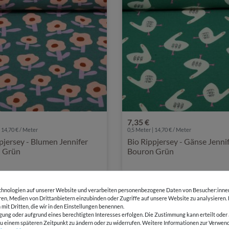
7,35 €
 14,70 € / Meter
0,5 Meter | 14,70 € / Meter
pjersey - Blumen Jennifer
Bio Rippjersey - Gänse Jenni
 Grün
Bouron Grün
hnologien auf unserer Website und verarbeiten personenbezogene Daten von Besucher:innen 
eren, Medien von Drittanbietern einzubinden oder Zugriffe auf unsere Website zu analysieren.
 mit Dritten, die wir in den Einstellungen benennen.
gung oder aufgrund eines berechtigten Interesses erfolgen. Die Zustimmung kann erteilt oder 
g zu einem späteren Zeitpunkt zu ändern oder zu widerrufen. Weitere Informationen zur Ver