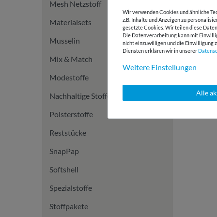
Mesh Netzstoff
Wir verwenden Cookies und ähnliche Tec
z.B. Inhalte und Anzeigen zu personalisi
Materialsets
gesetzte Cookies. Wir teilen diese Daten
Die Datenverarbeitung kann mit Einwilli
Musselin
nicht einzuwilligen und die Einwilligun
Diensten erklären wir in unserer
Daten­s
Mix & Match
Weitere Einstellungen
Modestoffe
Alle a
Nachhaltige Stoffe
Polsterstoffe
Reststücke
SnapPap
Softshell
Spezialstoffe
Stoffpakete