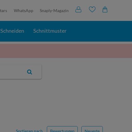
tars
WhatsApp
Snaply-Magazin
Schneiden
Schnittmuster
Sortieren nach
Bewertungen
Neueste