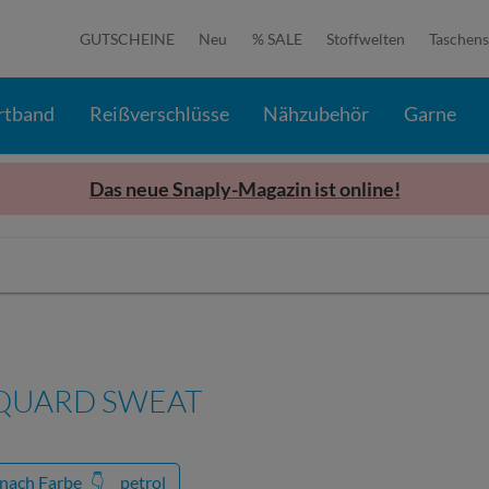
GUTSCHEINE
Neu
% SALE
Stoffwelten
Taschens
rtband
Reißverschlüsse
Nähzubehör
Garne
Das neue Snaply-Magazin ist online!
QUARD SWEAT
 nach Farbe
👇
petrol