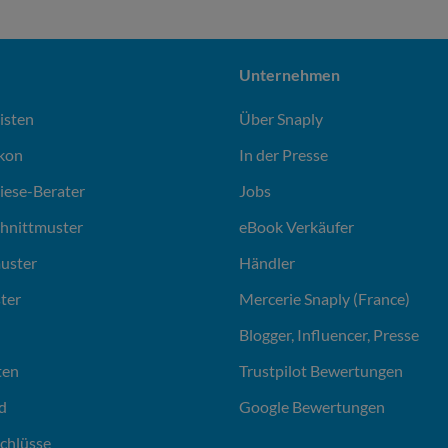
Unternehmen
isten
Über Snaply
ikon
In der Presse
liese-Berater
Jobs
chnittmuster
eBook Verkäufer
uster
Händler
ter
Mercerie Snaply (France)
Blogger, Influencer, Presse
ten
Trustpilot Bewertungen
d
Google Bewertungen
chlüsse