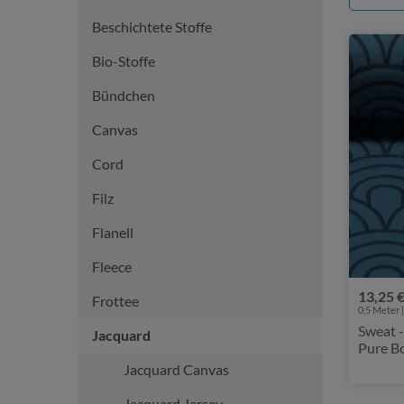
Beschichtete Stoffe
Bio-Stoffe
Bündchen
Canvas
Cord
Filz
Flanell
Fleece
13,25 
Frottee
0,5 Meter |
Sweat 
Jacquard
Pure B
Jacquard Canvas
Jacquard Jersey