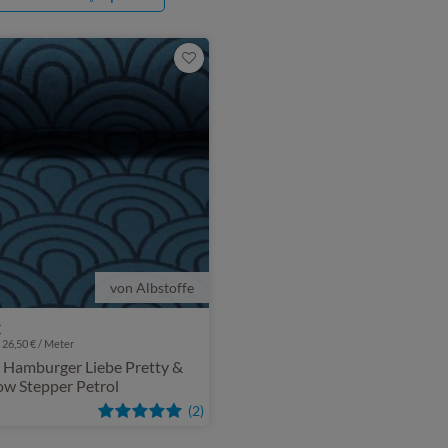
von Albstoffe
€
 26,50 € / Meter
- Hamburger Liebe Pretty &
ow Stepper Petrol
(2)