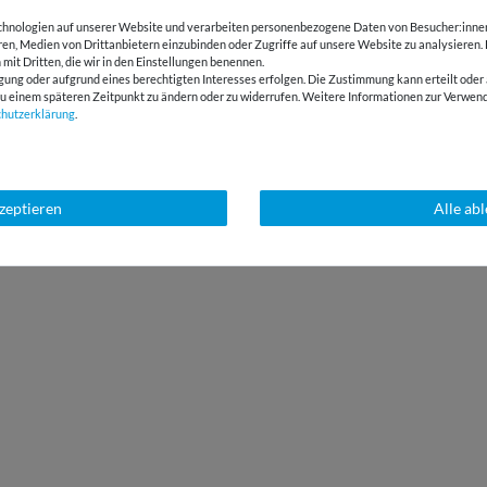
hnologien auf unserer Website und verarbeiten personenbezogene Daten von Besucher:innen 
eren, Medien von Drittanbietern einzubinden oder Zugriffe auf unsere Website zu analysieren.
 mit Dritten, die wir in den Einstellungen benennen.
gung oder aufgrund eines berechtigten Interesses erfolgen. Die Zustimmung kann erteilt oder 
g zu einem späteren Zeitpunkt zu ändern oder zu widerrufen. Weitere Informationen zur Ver
chutz­erklärung
.
kzeptieren
Alle ab