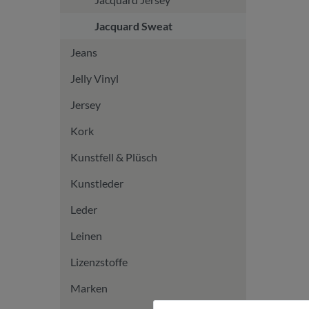
Jacquard Sweat
Jeans
Jelly Vinyl
Jersey
Kork
Kunstfell & Plüsch
Kunstleder
Leder
Leinen
Lizenzstoffe
Marken