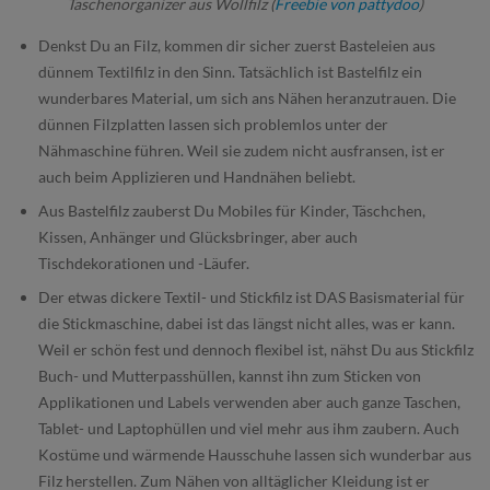
Taschenorganizer aus Wollfilz (
Freebie von pattydoo
)
Denkst Du an Filz, kommen dir sicher zuerst Basteleien aus
dünnem Textilfilz in den Sinn. Tatsächlich ist Bastelfilz ein
wunderbares Material, um sich ans Nähen heranzutrauen. Die
dünnen Filzplatten lassen sich problemlos unter der
Nähmaschine führen. Weil sie zudem nicht ausfransen, ist er
auch beim Applizieren und Handnähen beliebt.
Aus Bastelfilz zauberst Du Mobiles für Kinder, Täschchen,
Kissen, Anhänger und Glücksbringer, aber auch
Tischdekorationen und -Läufer.
Der etwas dickere Textil- und Stickfilz ist DAS Basismaterial für
die Stickmaschine, dabei ist das längst nicht alles, was er kann.
Weil er schön fest und dennoch flexibel ist, nähst Du aus Stickfilz
Buch- und Mutterpasshüllen, kannst ihn zum Sticken von
Applikationen und Labels verwenden aber auch ganze Taschen,
Tablet- und Laptophüllen und viel mehr aus ihm zaubern. Auch
Kostüme und wärmende Hausschuhe lassen sich wunderbar aus
Filz herstellen. Zum Nähen von alltäglicher Kleidung ist er