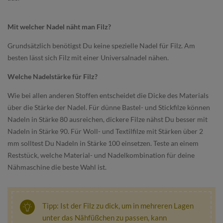
Mit welcher Nadel näht man Filz?
Grundsätzlich benötigst Du keine spezielle Nadel für Filz. Am
besten lässt sich Filz mit einer Universalnadel nähen.
Welche Nadelstärke für Filz?
Wie bei allen anderen Stoffen entscheidet die Dicke des Materials
über die Stärke der Nadel. Für dünne Bastel- und Stickfilze können
Nadeln in Stärke 80 ausreichen, dickere Filze nähst Du besser mit
Nadeln in Stärke 90. Für Woll- und Textilfilze mit Stärken über 2
mm solltest Du Nadeln in Stärke 100 einsetzen. Teste an einem
Reststück, welche Material- und Nadelkombination für deine
Nähmaschine die beste Wahl ist.
Tipp: Ist der Filz zu dick, um in mehreren Lagen
unter das Nähfüßchen zu passen, kann