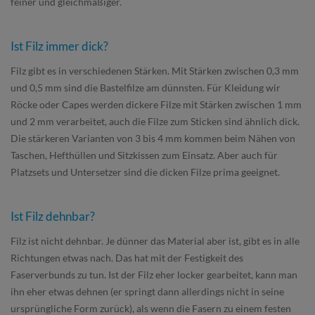
feiner und gleichmäßiger.
Ist Filz immer dick?
Filz gibt es in verschiedenen Stärken. Mit Stärken zwischen 0,3 mm
und 0,5 mm sind die Bastelfilze am dünnsten. Für Kleidung wir
Röcke oder Capes werden dickere Filze mit Stärken zwischen 1 mm
und 2 mm verarbeitet, auch die Filze zum Sticken sind ähnlich dick.
Die stärkeren Varianten von 3 bis 4 mm kommen beim Nähen von
Taschen, Hefthüllen und Sitzkissen zum Einsatz. Aber auch für
Platzsets und Untersetzer sind die dicken Filze prima geeignet.
Ist Filz dehnbar?
Filz ist nicht dehnbar. Je dünner das Material aber ist, gibt es in alle
Richtungen etwas nach. Das hat mit der Festigkeit des
Faserverbunds zu tun. Ist der Filz eher locker gearbeitet, kann man
ihn eher etwas dehnen (er springt dann allerdings nicht in seine
ursprüngliche Form zurück), als wenn die Fasern zu einem festen