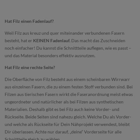
Hat Filz einen Fadenlauf?
Weil Filz aus kreuz und quer miteinander verbundenen Fasern
besteht, hat er
KEINEN Fadenlauf.
Das macht das Zuschneiden
noch einfacher! Du kannst die Schnittteile auflegen, wie es passt –
und das Material besonders effektiv ausnutzen.
Hat Filz eine rechte Seite?
Die Oberfläche von Filz besteht aus einem scheinbaren Wirrwarr
aus einzelnen Fasern, die zu einem festen Stoff verbunden sind. Bei
Filzen aus tierischen Fasern wirkt die Faseranordnung meist etwas
ungeordneter und natürlicher als bei Filzen aus synthetischen
Materialien. Deshalb gibt es bei Filz auch keine Vorder- und
Rückseite. Beide Seiten sind nahezu gleich. Welche Du als Vorder-
und welche als Rückseite für Dein Nähprojekt verwendest, bleibt
Dir überlassen. Achte nur darauf, „deine“ Vorderseite für alle
Schnittteile gleich zu wählen.