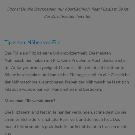
Stichst Du die Stecknadeln nur oberflächlich, liegt Filz glatt. So ist
das Zuschneiden leichter.
Tipps zum Nähen von Filz:
Das Tolle am Filz ist seine Unkompliziertheit. Die meisten
Nähmaschinen haben mit Filz keine Probleme. Auch deshalb ist er
für Anfänger prima geeignet. Du musst dich nicht auf bestimmte
Stiche beschränken und kannst bei Filz sogar endlich alle Zierstiche
der Nähmaschine ausprobieren. Neben der Nähmaschine lässt sich
Filz auch wunderbar von Hand nähen und besticken.
Muss man Filz versäubern?
Die Filzfasern sind fest miteinander verbunden, schneidest Du sie
an einer Stelle durch, hält der Faserverbund dennoch fest. Das
macht Filz besonders praktisch. Seine Schnittkanten fransen nicht
aus.