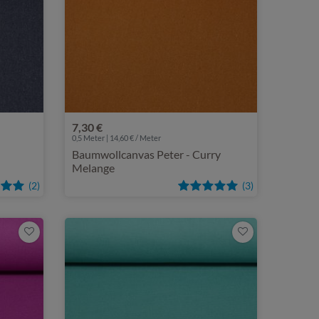
7,30 €
0,5 Meter | 14,60 € / Meter
u
Baumwollcanvas Peter - Curry
Melange
(2)
(3)