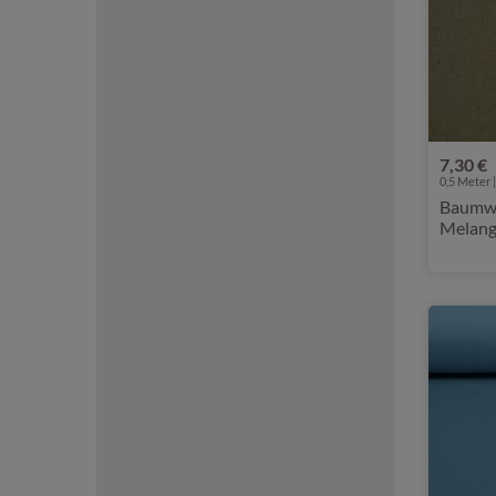
7,30 €
0,5 Meter |
Baumwo
Melan