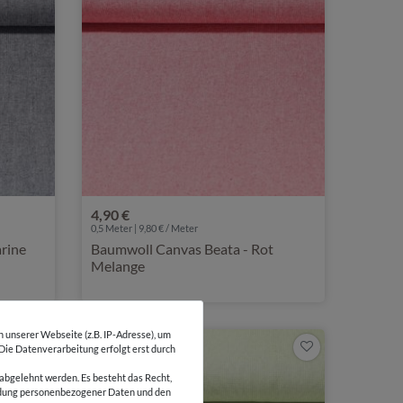
4,90 €
0,5 Meter | 9,80 € / Meter
rine
Baumwoll Canvas Beata - Rot
Melange
unserer Webseite (z.B. IP-Adresse), um
 Die Datenverarbeitung erfolgt erst durch
abgelehnt werden. Es besteht das Recht,
wendung personenbezogener Daten und den