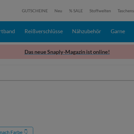
GUTSCHEINE
Neu
% SALE
Stoffwelten
Taschens
rtband
Reißverschlüsse
Nähzubehör
Garne
Das neue Snaply-Magazin ist online!
 nach Farbe
👇