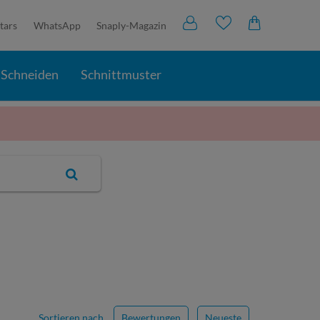
tars
WhatsApp
Snaply-Magazin
Schneiden
Schnittmuster
Sortieren nach
Bewertungen
Neueste