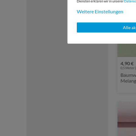
Diensten erklären wir in unserer
Daten­s
Weitere Einstellungen
Alle a
4,90 €
0,5 Meter |
Baumwol
Melan