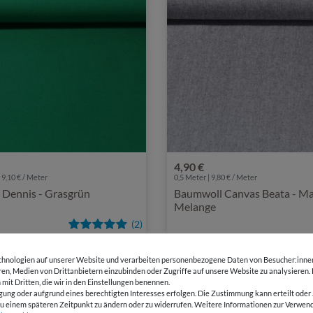
4,90 €
 9,10 € / Meter
0,5 Meter | 9,80 € / Meter
 Dennis - Grasgrün
Baumwoll Canvas Beata - Ma
Melange
(2)
hnologien auf unserer Website und verarbeiten personenbezogene Daten von Besucher:innen 
eren, Medien von Drittanbietern einzubinden oder Zugriffe auf unsere Website zu analysieren.
 mit Dritten, die wir in den Einstellungen benennen.
gung oder aufgrund eines berechtigten Interesses erfolgen. Die Zustimmung kann erteilt oder 
g zu einem späteren Zeitpunkt zu ändern oder zu widerrufen. Weitere Informationen zur Ver