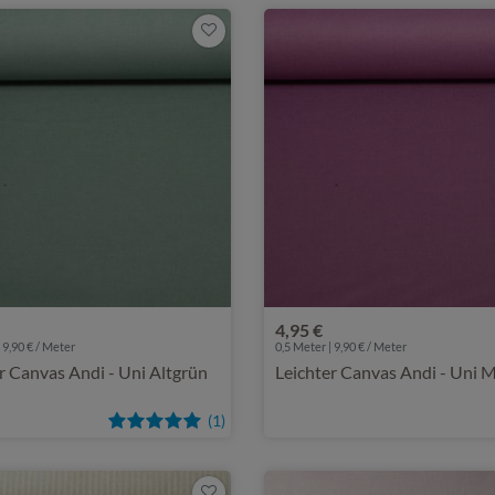
4,95 €
 9,90 € / Meter
0,5 Meter | 9,90 € / Meter
r Canvas Andi - Uni Altgrün
Leichter Canvas Andi - Uni 
(1)