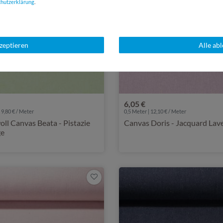
chutz­erklärung
.
kzeptieren
Alle ab
6,05 €
 9,80 € / Meter
0,5 Meter | 12,10 € / Meter
l Canvas Beata - Pistazie
Canvas Doris - Jacquard Lav
ge