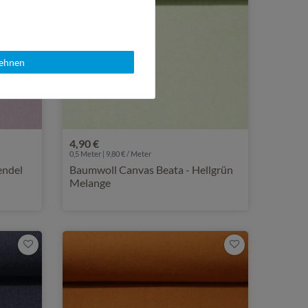
lehnen
4,90 €
0,5 Meter | 9,80 € / Meter
endel
Baumwoll Canvas Beata - Hellgrün
Melange