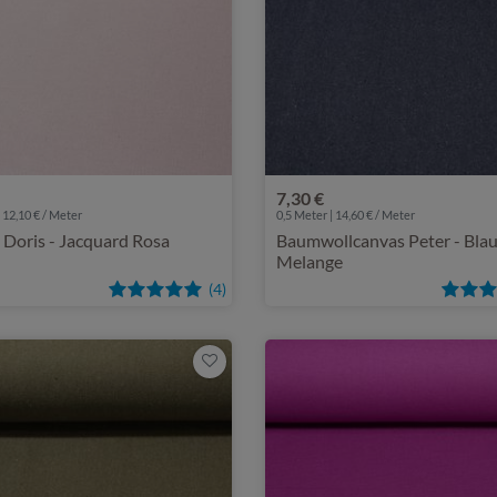
7,30 €
 12,10 € / Meter
0,5 Meter | 14,60 € / Meter
Doris - Jacquard Rosa
Baumwollcanvas Peter - Bla
Melange
(4)