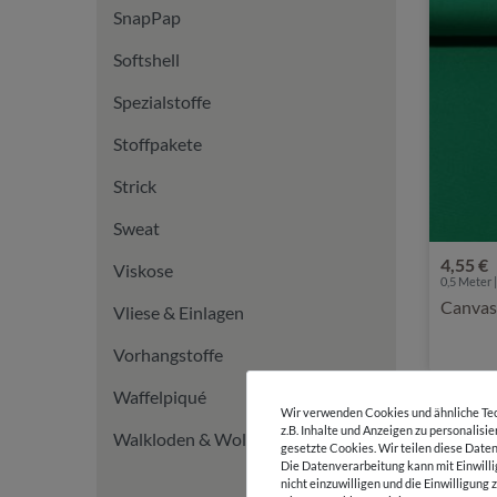
SnapPap
Softshell
Spezialstoffe
Stoffpakete
Strick
Sweat
4,55 €
Viskose
0,5 Meter |
Canvas
Vliese & Einlagen
Vorhangstoffe
Waffelpiqué
Wir verwenden Cookies und ähnliche Tec
z.B. Inhalte und Anzeigen zu personalisi
Walkloden & Wollstoffe
gesetzte Cookies. Wir teilen diese Daten
Die Datenverarbeitung kann mit Einwilli
nicht einzuwilligen und die Einwilligun