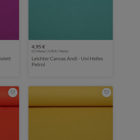
4,95 €
0,5 Meter | 9,90 € / Meter
iolett
Leichter Canvas Andi - Uni Helles
Petrol