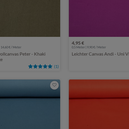
4,95 €
 14,60 € / Meter
0,5 Meter | 9,90 € / Meter
llcanvas Peter - Khaki
Leichter Canvas Andi - Uni V
ge
(1)