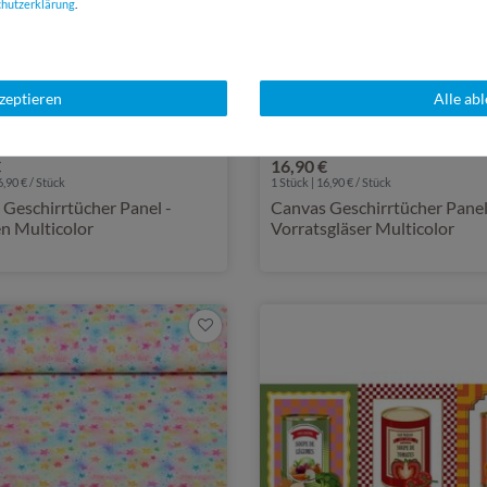
chutz­erklärung
.
kzeptieren
Alle ab
€
16,90 €
6,90 € / Stück
1 Stück | 16,90 € / Stück
Geschirrtücher Panel -
Canvas Geschirrtücher Panel
n Multicolor
Vorratsgläser Multicolor