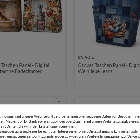
€
31,90 €
Taschen Panel - Digital
Canvas Taschen Panel - Digit
asche Badezimmer
Weinliebe Jeans
olor
hnologien auf unserer Website und verarbeiten personenbezogene Daten von Besucher:innen 
eren, Medien von Drittanbietern einzubinden oder Zugriffe auf unsere Website zu analysieren.
 mit Dritten, die wir in den Einstellungen benennen.
gung oder aufgrund eines berechtigten Interesses erfolgen. Die Zustimmung kann erteilt oder 
g zu einem späteren Zeitpunkt zu ändern oder zu widerrufen. Weitere Informationen zur Ver