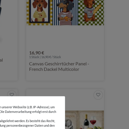
16,90 €
1 Stück | 16,90 € / Stück
al
Canvas Geschirrtücher Panel -
French Dackel Multicolor
unserer Webseite (z.B. IP-Adresse), um
 Die Datenverarbeitung erfolgt erst durch
abgelehnt werden. Es besteht das Recht,
wendung personenbezogener Daten und den