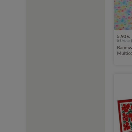
5,90 €
0,5 Meter |
Baumwol
Multic