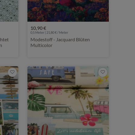
10,90 €
0,5 Meter | 21,80 € / Meter
chtet
Modestoff - Jacquard Blüten
n
Multicolor