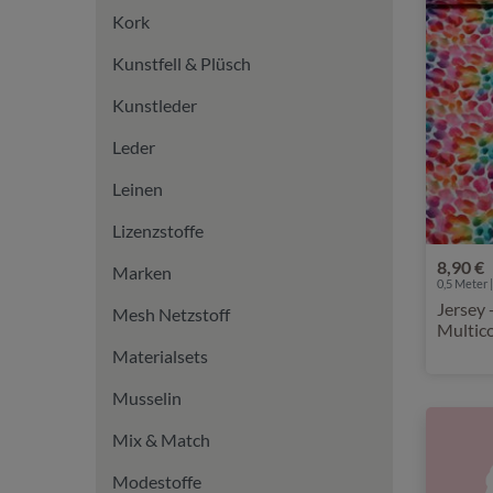
Kork
Kunstfell & Plüsch
Kunstleder
Leder
Leinen
Lizenzstoffe
8,90 €
Marken
0,5 Meter |
Jersey - Digital Leo Aquar
Mesh Netzstoff
Multic
Materialsets
Musselin
Mix & Match
Modestoffe