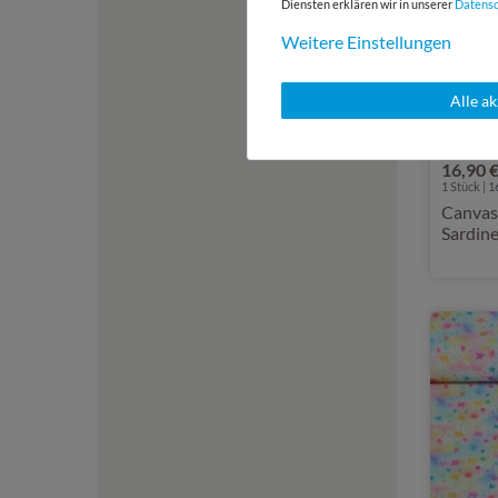
Diensten erklären wir in unserer
Daten­s
Weitere Einstellungen
Alle a
16,90 
1 Stück | 1
Canvas 
Sardine