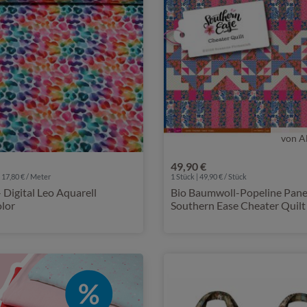
von A
49,90 €
 17,80 € / Meter
1 Stück | 49,90 € / Stück
ell
Bio Baumwoll-Popeline Pane
olor
Southern Ease Cheater Quilt