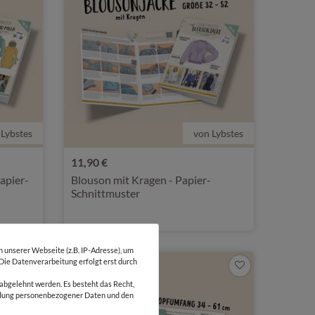
 Lybstes
von Lybstes
11,90 €
apier-
Blouson mit Kragen - Papier-
Schnittmuster
unserer Webseite (z.B. IP-Adresse), um
 Die Datenverarbeitung erfolgt erst durch
abgelehnt werden. Es besteht das Recht,
wendung personenbezogener Daten und den