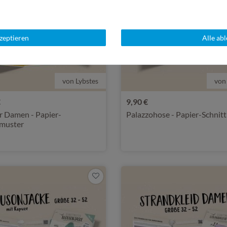
kzeptieren
Alle ab
von Lybstes
von
€
9,90 €
r Damen - Papier-
Palazzohose - Papier-Schnit
tmuster