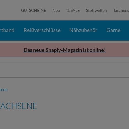
GUTSCHEINE
Neu
% SALE
Stoffwelten
Taschens
rtband
Reißverschlüsse
Nähzubehör
Garne
Das neue Snaply-Magazin ist online!
sene
ACHSENE