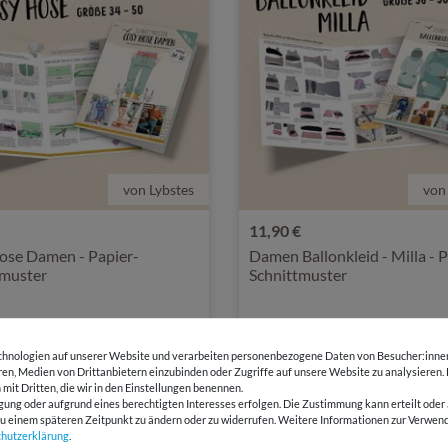
von Lybstes
von
11,90 €
ose Damen - Papier-
Damen Ballonkleid - Milla - P
tmuster
Schnittmuster
hnologien auf unserer Website und verarbeiten personenbezogene Daten von Besucher:innen 
eren, Medien von Drittanbietern einzubinden oder Zugriffe auf unsere Website zu analysieren.
Ausverkauft
 mit Dritten, die wir in den Einstellungen benennen.
gung oder aufgrund eines berechtigten Interesses erfolgen. Die Zustimmung kann erteilt oder 
g zu einem späteren Zeitpunkt zu ändern oder zu widerrufen. Weitere Informationen zur Ver
chutz­erklärung
.