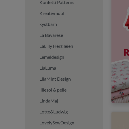
Konfetti Patterns
Kreativmupf
kystbarn
La Bavarese
LaLilly Herzileien
Lemeldesign
LiaLuma
LilaMint Design
lillesol & pelle
LindaMaj
Lotte&Ludwig
LovelySewDesign