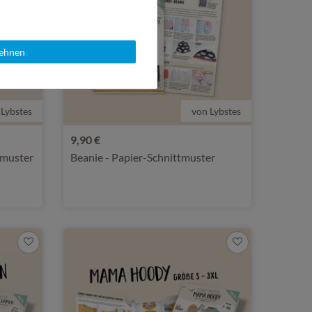
lehnen
 Lybstes
von Lybstes
9,90 €
tmuster
Beanie - Papier-Schnittmuster