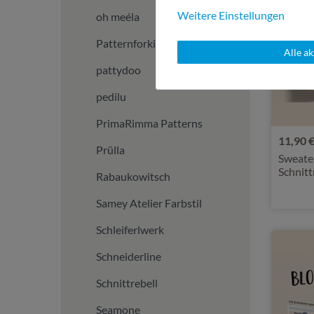
Weitere Einstellungen
oh meéla
Patternforkids
Alle a
pattydoo
pedilu
PrimaRimma Patterns
11,90 
Prülla
Sweate
Schnit
Rabaukowitsch
Samey Atelier Farbstil
Schleiferlwerk
Schneiderline
Schnittrebell
Seamone