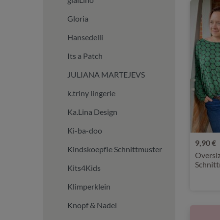
Gloria
Hansedelli
Its a Patch
JULIANA MARTEJEVS
k.triny lingerie
Ka.Lina Design
Ki-ba-doo
9,90 €
Kindskoepfle Schnittmuster
Oversi
Schnit
Kits4Kids
Klimperklein
Knopf & Nadel