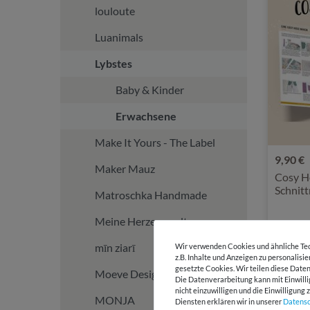
louloute
Luanimals
Lybstes
Baby & Kinder
Erwachsene
Make It Yours - The Label
9,90 €
Maker Mauz
Cosy H
Schnit
Matroschka Handmade
Meine Herzenswelt
mīn ziarī
Wir verwenden Cookies und ähnliche Tec
z.B. Inhalte und Anzeigen zu personalisi
gesetzte Cookies. Wir teilen diese Daten
Moeve Design
Die Datenverarbeitung kann mit Einwilli
nicht einzuwilligen und die Einwilligun
MONJA
Diensten erklären wir in unserer
Daten­s