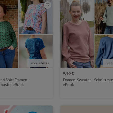
von Lybstes
von
9,90 €
zed Shirt Damen -
Damen-Sweater - Schnittmu
tmuster eBook
eBook