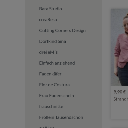
Bara Studio
creaResa
Cutting Corners Design
Dorfkind Sina
drei eM´s
Einfach anziehend
Fadenkäfer
Flor de Costura
9,90 €
Frau Fadenschein
Strand
frauschnitte
Frollein Tausendschön
gialLino