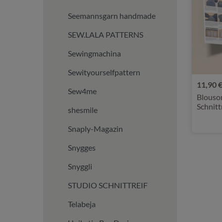
Seemannsgarn handmade
SEW.LALA PATTERNS
Sewingmachina
Sewityourselfpattern
11,90 
Sew4me
Blouson
Schnit
shesmile
Snaply-Magazin
Snygges
Snyggli
STUDIO SCHNITTREIF
Telabeja