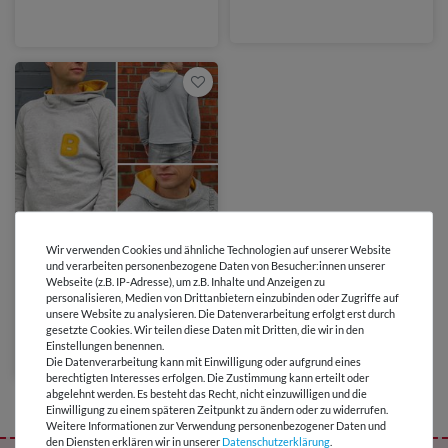
von STUDIO SCHNITTREIF
Wir verwenden Cookies und ähnliche Technologien auf unserer Website
und verarbeiten personenbezogene Daten von Besucher:innen unserer
Webseite (z.B. IP-Adresse), um z.B. Inhalte und Anzeigen zu
7,90 €
personalisieren, Medien von Drittanbietern einzubinden oder Zugriffe auf
Kapuzensweater - HERR
unsere Website zu analysieren. Die Datenverarbeitung erfolgt erst durch
TONI - Schnittmuster eBook
gesetzte Cookies. Wir teilen diese Daten mit Dritten, die wir in den
Einstellungen benennen.
Die Datenverarbeitung kann mit Einwilligung oder aufgrund eines
berechtigten Interesses erfolgen. Die Zustimmung kann erteilt oder
abgelehnt werden. Es besteht das Recht, nicht einzuwilligen und die
Einwilligung zu einem späteren Zeitpunkt zu ändern oder zu widerrufen.
Weitere Informationen zur Verwendung personenbezogener Daten und
den Diensten erklären wir in unserer
Daten­schutz­erklärung
.