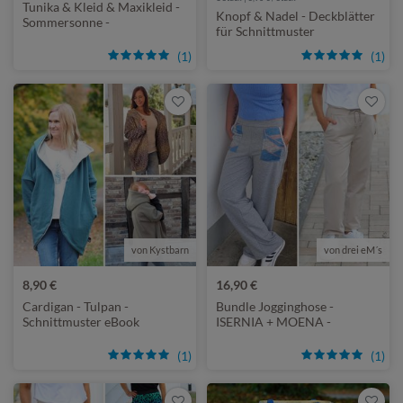
Tunika & Kleid & Maxikleid -
Knopf & Nadel - Deckblätter
Sommersonne -
für Schnittmuster
Schnittmuster eBook
(1)
(1)
von Kystbarn
von drei eM´s
8,90 €
16,90 €
Cardigan - Tulpan -
Bundle Jogginghose -
Schnittmuster eBook
ISERNIA + MOENA -
Schnittmuster eBook
(1)
(1)