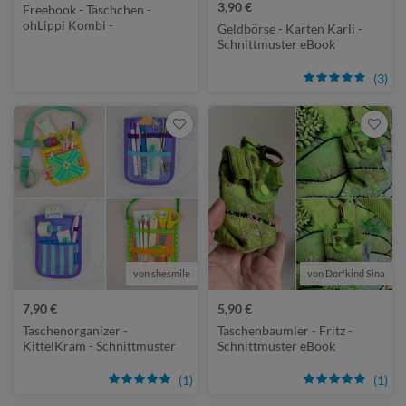
3,90 €
Freebook - Täschchen -
ohLippi Kombi -
Geldbörse - Karten Karli -
Schnittmuster eBook
Schnittmuster eBook
(3)
von shesmile
von Dorfkind Sina
7,90 €
5,90 €
Taschenorganizer -
Taschenbaumler - Fritz -
KittelKram - Schnittmuster
Schnittmuster eBook
eBook
(1)
(1)