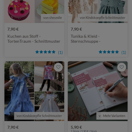
von shesmile
von Kindskoepfle Schnittmuster
7,90 €
7,90 €
Kuchen aus Stoff -
Tunika & Kleid -
TortenTraum - Schnittmuster
Sternschnuppe -
eBook
Schnittmuster eBook
(1)
(1)
von Kindskoepfle Schnittmuster
von Knopf & Nadel
Mehr Varianten
7,90 €
5,90 €
1 Stück | 5,90 € / Stück