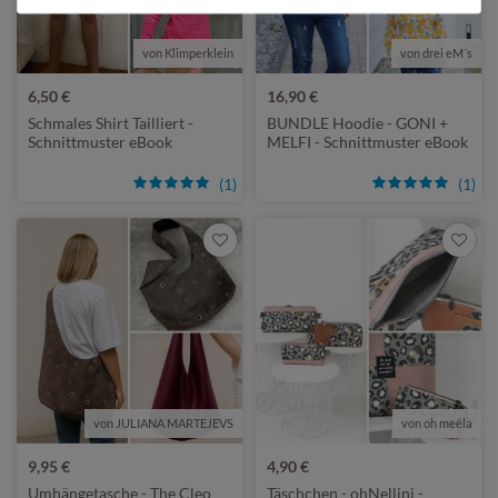
von Klimperklein
von drei eM´s
6,50 €
16,90 €
Schmales Shirt Tailliert -
BUNDLE Hoodie - GONI +
Schnittmuster eBook
MELFI - Schnittmuster eBook
(1)
(1)
von JULIANA MARTEJEVS
von oh meéla
9,95 €
4,90 €
Umhängetasche - The Cleo
Täschchen - ohNellini -