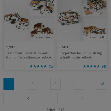
von oh meéla
von oh meéla
3,90 €
8,90 €
Täschchen - ohKristi sweet
Projekttasche - ohKristi Big -
Kombi - Schnittmuster eBook
Schnittmuster eBook
(3)
(4)
1
2
3
...
18
Seite: 1 / 18