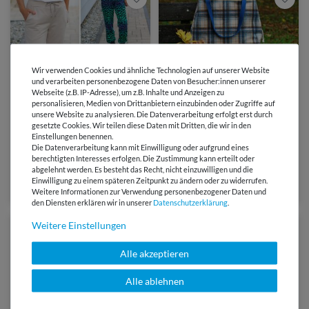
Wir verwenden Cookies und ähnliche Technologien auf unserer Website
und verarbeiten personenbezogene Daten von Besucher:innen unserer
Webseite (z.B. IP-Adresse), um z.B. Inhalte und Anzeigen zu
personalisieren, Medien von Drittanbietern einzubinden oder Zugriffe auf
von drei eM´s
von Matroschka Handmade
unsere Website zu analysieren. Die Datenverarbeitung erfolgt erst durch
gesetzte Cookies. Wir teilen diese Daten mit Dritten, die wir in den
Einstellungen benennen.
8,90 €
6,90 €
Die Datenverarbeitung kann mit Einwilligung oder aufgrund eines
Jogginghose - ISERNIA -
Shopper - The It Piece -
berechtigten Interesses erfolgen. Die Zustimmung kann erteilt oder
Schnittmuster eBook
Schnittmuster eBook
abgelehnt werden. Es besteht das Recht, nicht einzuwilligen und die
Einwilligung zu einem späteren Zeitpunkt zu ändern oder zu widerrufen.
Weitere Informationen zur Verwendung personenbezogener Daten und
(1)
(1)
den Diensten erklären wir in unserer
Daten­schutz­erklärung
.
Weitere Einstellungen
Alle akzeptieren
Alle ablehnen