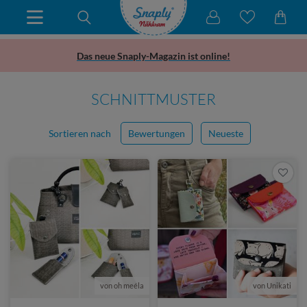
Das neue Snaply-Magazin ist online!
SCHNITTMUSTER
Sortieren nach
Bewertungen
Neueste
von oh meéla
von Unikati