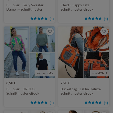
Pullover - Girly Sweater
Kleid - Happy Latz -
Damen - Schnittmuster
Schnittmuster eBook
eBook
(1)
(1)
von drei eM´s
von MONJA
8,90 €
7,90 €
Pullover - SIROLO -
Bucketbag - LaDia Deluxe -
Schnittmuster eBook
Schnittmuster eBook
(1)
(1)