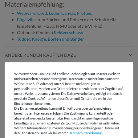
Materialempfehlung:
Webware
,
Cord
,
Leder
,
Canvas
,
Frottee
.
Bügelvlies
zum Stärken und Polstern der Schnittteile
(Empfehlung: H250, H640 oder Style-Vil-Fix)
Optional: (Endlos-)
Reißverschluss
Tüddel
,
Knöpfe
,
Borten und Bänder
ANDERE KUNDEN KAUFTEN DAZU:
Wir verwenden Cookies und ähnliche Technologien auf unserer Website
und verarbeiten personenbezogene Daten von Besucher:innen unserer
Webseite (z.B. IP-Adresse), um z.B. Inhalte und Anzeigen zu
personalisieren, Medien von Drittanbietern einzubinden oder Zugriffe auf
unsere Website zu analysieren. Die Datenverarbeitung erfolgt erst durch
gesetzte Cookies. Wir teilen diese Daten mit Dritten, die wir in den
Beppi - Der
Nähgewichte in
Einstellungen benennen.
Die Datenverarbeitung kann mit Einwilligung oder aufgrund eines
Klebebandabroller
Knopfform
berechtigten Interesses erfolgen. Die Zustimmung kann erteilt oder
abgelehnt werden. Es besteht das Recht, nicht einzuwilligen und die
Einwilligung zu einem späteren Zeitpunkt zu ändern oder zu widerrufen.
Weitere Informationen zur Verwendung personenbezogener Daten und
den Diensten erklären wir in unserer
Daten­schutz­erklärung
.
LIZENZHINWEISE