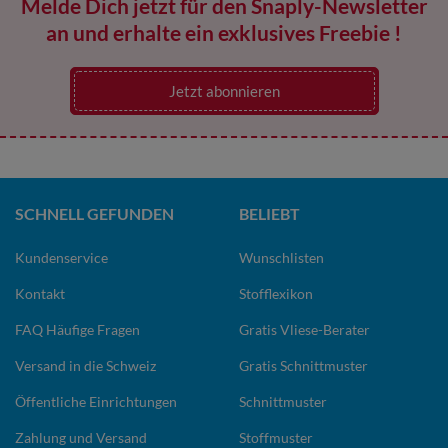
Melde Dich jetzt für den Snaply-Newsletter
an und erhalte ein exklusives Freebie !
Jetzt abonnieren
SCHNELL GEFUNDEN
BELIEBT
Kundenservice
Wunschlisten
Kontakt
Stofflexikon
FAQ Häufige Fragen
Gratis Vliese-Berater
Versand in die Schweiz
Gratis Schnittmuster
Öffentliche Einrichtungen
Schnittmuster
Zahlung und Versand
Stoffmuster