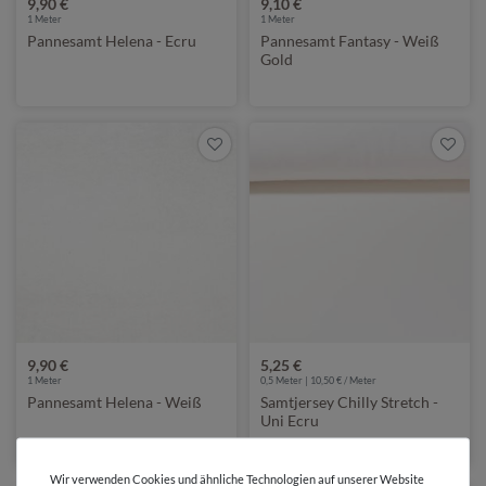
9,90 €
9,10 €
1
Meter
1
Meter
Pannesamt Helena - Ecru
Pannesamt Fantasy - Weiß
Gold
9,90 €
5,25 €
1
Meter
0,5 Meter | 10,50 € / Meter
Pannesamt Helena - Weiß
Samtjersey Chilly Stretch -
Uni Ecru
Wir verwenden Cookies und ähnliche Technologien auf unserer Website