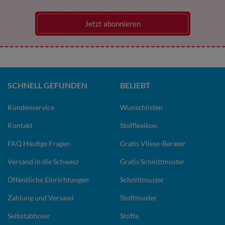
Jetzt abonnieren
SCHNELL GEFUNDEN
BELIEBT
Kundenservice
Wunschlisten
Kontakt
Stofflexikon
FAQ Häufige Fragen
Gratis Vliese-Berater
Versand in die Schweiz
Gratis Schnittmuster
Öffentliche Einrichtungen
Schnittmuster
Zahlung und Versand
Stoffmuster
Selbstabholer
Stoffe