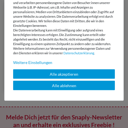
und verarbeiten personenbezogene Daten von Besucher:innen unserer
Webseite (z.B. IP-Adresse), um z.B. Inhalte und Anzeigen zu
personalisieren, Medien von Drittanbietern einzubinden oder Zugriffe auf
unsere Website zu analysieren. Die Datenverarbeitung erfolgt erst durch
gesetzte Cookies. Wir teilen diese Daten mit Dritten, die wir in den
Einstellungen benennen.
Die Datenverarbeitung kann mit Einwilligung oder aufgrund eines
berechtigten Interesses erfolgen. Die Zustimmung kann erteilt oder
abgelehnt werden. Es besteht das Recht, nicht einzuwilligen und die
Einwilligung zu einem späteren Zeitpunkt zu ändern oder zu widerrufen.
Weitere Informationen zur Verwendung personenbezogener Daten und
den Diensten erklären wir in unserer
Daten­schutz­erklärung
.
Weitere Einstellungen
5,25 €
0,5 Meter | 10,50 € / Meter
Samtjersey Chilly Stretch -
Alle akzeptieren
Uni Weiß
Alle ablehnen
Melde Dich jetzt für den Snaply-Newsletter
an und erhalte ein exklusives Freebie !