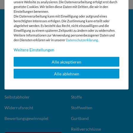
unsere Website zu analysieren. Die Datenverarbeitung erfolgt erst durch
gesetzte Cookies. Wir teilen diese Daten mit Dritten, die wir in den
Einstellungen benennen.
Die Datenverarbeitung kann mit Einwilligung oder aufgrund eines
SCHNELL GEFUNDEN
BELIEBT
berechtigten Interesses erfolgen. Die Zustimmung kann erteilt oder
abgelehnt werden. Es besteht das Recht, nicht einzuwilligen und die
Einwilligung zu einem späteren Zeitpunkt zu ändern oder zu widerrufen.
Kundenservice
Wunschlisten
Weitere Informationen zur Verwendung personenbezogener Daten und
den Diensten erklären wir in unserer
Daten­schutz­erklärung
.
Kontakt
Stofflexikon
Weitere Einstellungen
FAQ Häufige Fragen
Gratis Vliese-Berater
Alle akzeptieren
Versand in die Schweiz
Gratis Schnittmuster
Alle ablehnen
Öffentliche Einrichtungen
Schnittmuster
Zahlung und Versand
Stoffmuster
Selbstabholer
Stoffe
Widerrufsrecht
Stoffwelten
Bewertungsgewinnspiel
Gurtband
Reißverschlüsse