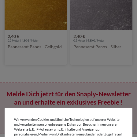
2,40 €
2,40 €
0,5 Meter | 4,80 € / Meter
0,5 Meter | 4,80 € / Meter
Pannesamt Panos - Gelbgold
Pannesamt Panos - Silber
Melde Dich jetzt für den Snaply-Newsletter
an und erhalte ein exklusives Freebie !
Wir verwenden Cookies und ähnliche Technologien auf unserer Website
Jetzt abonnieren
und verarbeiten personenbezogene Daten von Besucher:innen unserer
Webseite (z.B. IP-Adresse), um z.B. Inhalte und Anzeigen zu
personalisieren, Medien von Drittanbietern einzubinden oder Zugriffe auf