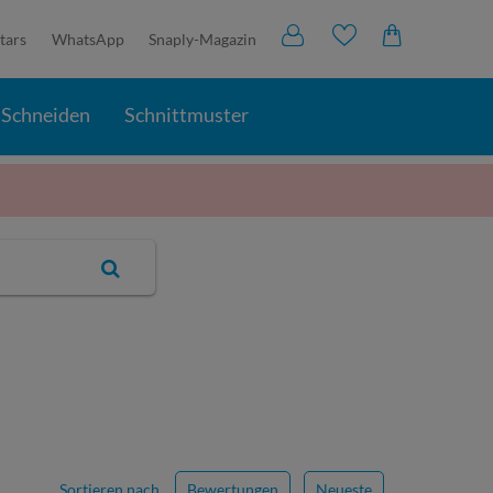
tars
WhatsApp
Snaply-Magazin
Schneiden
Schnittmuster
Sortieren nach
Bewertungen
Neueste