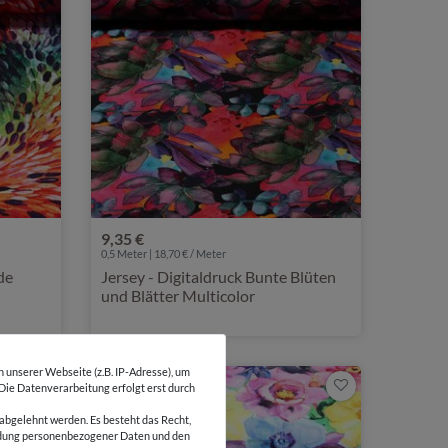
9,35 €
0,5 Meter | 18,70 € / Meter
de
Jersey - Digitaldruck Bunte Blüten
und Blätter Multicolor
unserer Webseite (z.B. IP-Adresse), um
-25%
 Die Datenverarbeitung erfolgt erst durch
abgelehnt werden. Es besteht das Recht,
wendung personenbezogener Daten und den