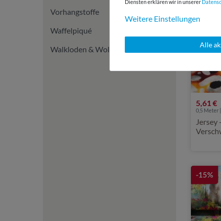
Diensten erklären wir in unserer
Daten­s
Vorhangstoffe
Weitere Einstellungen
Waffelpiqué
Alle a
Walkloden & Wollstoffe
5,61 €
0,5 Meter |
Jersey 
Versch
-15%