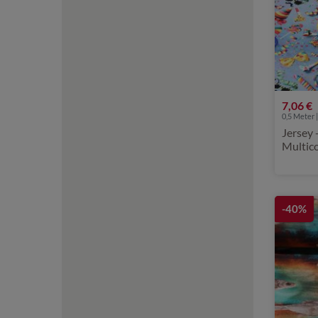
7,06 €
0,5 Meter |
Jersey 
Multic
-40%