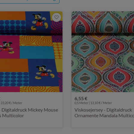
€
6,55 €
 23,20 € / Meter
0,5 Meter | 13,10 € / Meter
- Digitaldruck Mickey Mouse
Viskosejersey - Digitaldruck
 Multicolor
Ornamente Mandala Multico