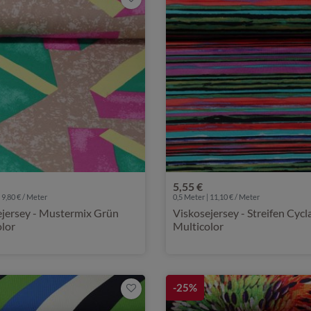
5,55 €
 9,80 € / Meter
0,5 Meter | 11,10 € / Meter
ejersey - Mustermix Grün
Viskosejersey - Streifen Cyc
olor
Multicolor
-25%