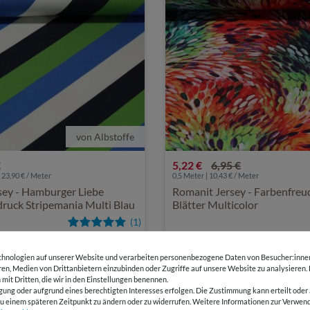
von Albstoffe
€
5,22 €
6,95 €
 23,90 € / Meter
0,5 Meter | 10,43 € / Meter
sey - Hamburger Liebe
Romanit Jersey - Farbenfreu
druck Stripemania Multi Blau
Blätter Multicolor
(1)
hnologien auf unserer Website und verarbeiten personenbezogene Daten von Besucher:innen 
-35%
eren, Medien von Drittanbietern einzubinden oder Zugriffe auf unsere Website zu analysieren.
 mit Dritten, die wir in den Einstellungen benennen.
gung oder aufgrund eines berechtigten Interesses erfolgen. Die Zustimmung kann erteilt oder 
g zu einem späteren Zeitpunkt zu ändern oder zu widerrufen. Weitere Informationen zur Ver