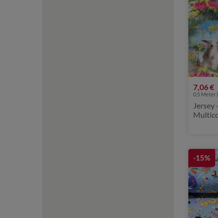
7,06 €
0,5 Meter |
Jersey 
Multic
-15%