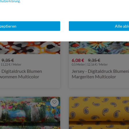
chutz­erklärung
.
kzeptieren
Alle ab
9,35 €
6,08 €
9,35 €
 11,22 € / Meter
0,5 Meter | 12,16 € / Meter
- Digitaldruck Blumen
Jersey - Digitaldruck Blume
wommen Multicolor
Margeriten Multicolor