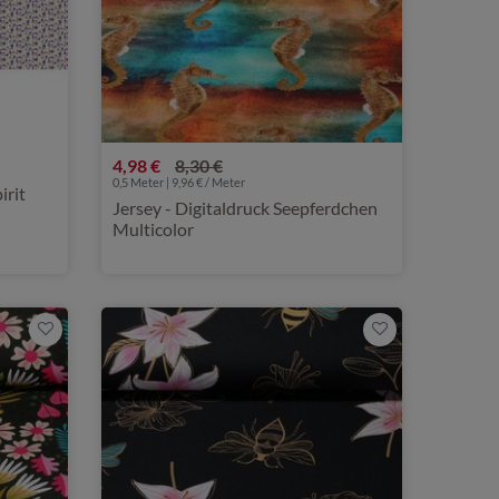
4,98 €
8,30 €
0,5 Meter | 9,96 € / Meter
irit
Jersey - Digitaldruck Seepferdchen
Multicolor