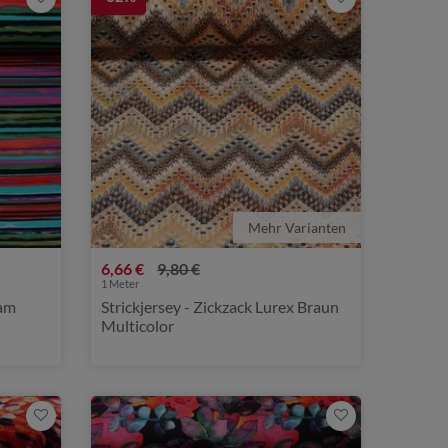
Mehr Varianten
6,66 €
9,80 €
1
Meter
lam
Strickjersey - Zickzack Lurex Braun
Multicolor