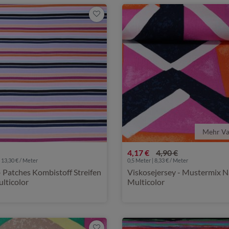
Mehr Va
4,17 €
4,90 €
 13,30 € / Meter
0,5 Meter | 8,33 € / Meter
- Patches Kombistoff Streifen
Viskosejersey - Mustermix 
lticolor
Multicolor