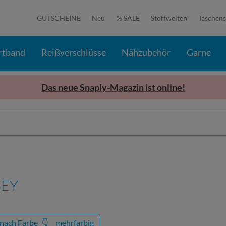
GUTSCHEINE
Neu
% SALE
Stoffwelten
Taschens
rtband
Reißverschlüsse
Nähzubehör
Garne
Das neue Snaply-Magazin ist online!
SEY
 nach Farbe
👇
mehrfarbig