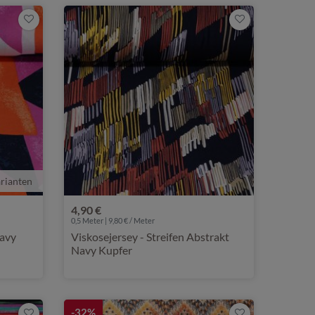
rianten
4,90 €
0,5 Meter | 9,80 € / Meter
Navy
Viskosejersey - Streifen Abstrakt
Navy Kupfer
-32%