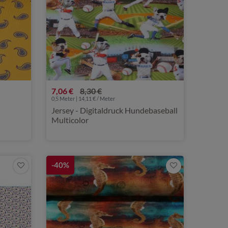
7,06 €
8,30 €
0,5 Meter | 14,11 € / Meter
Jersey - Digitaldruck Hundebaseball
Multicolor
-40%