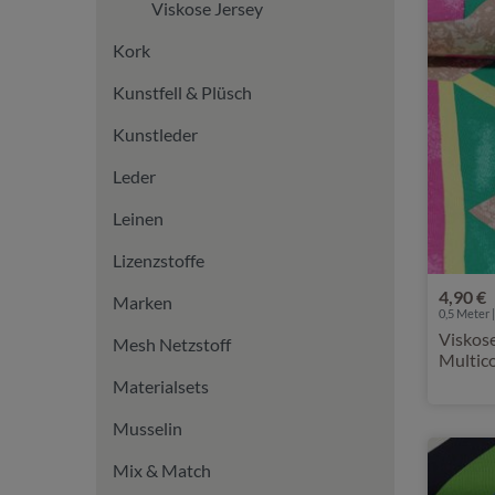
Viskose Jersey
Kork
Kunstfell & Plüsch
Kunstleder
Leder
Leinen
Lizenzstoffe
4,90 €
Marken
0,5 Meter |
Viskos
Mesh Netzstoff
Multic
Materialsets
Musselin
Mix & Match