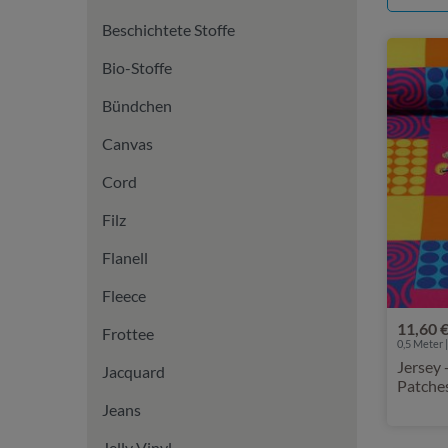
Beschichtete Stoffe
Bio-Stoffe
Bündchen
Canvas
Cord
Filz
Flanell
Fleece
11,60 
Frottee
0,5 Meter |
Jersey 
Jacquard
Patches
Jeans
Jelly Vinyl