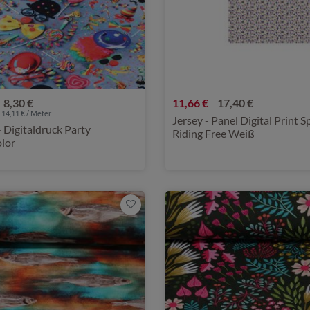
8,30 €
11,66 €
17,40 €
 14,11 € / Meter
Jersey - Panel Digital Print Sp
- Digitaldruck Party
Riding Free Weiß
olor