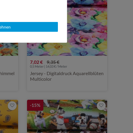
lehnen
7,02 €
9,35 €
0,5 Meter | 14,03 € / Meter
nhimmel
Jersey - Digitaldruck Aquarellblüten
Multicolor
-15%